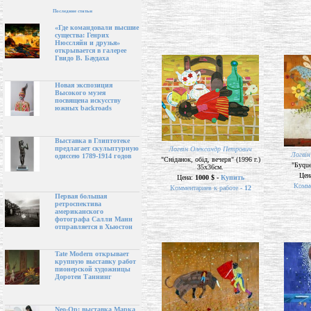
Последние статьи
«Где командовали высшие
существа: Генрих
Нюссляйн и друзья»
открывается в галерее
Гвидо В. Баудаха
Новая экспозиция
Высокого музея
посвящена искусству
южных backroads
Выставка в Глиптотеке
предлагает скульптурную
Логвін Олександр Петрович
Логвін
одиссею 1789-1914 годов
"Сніданок, обід, вечеря" (1996 г.)
"Буque
35х36см.
Цен
Цена:
1000 $ -
Купить
Комме
Комментариев к работе -
12
Первая большая
ретроспектива
американского
фотографа Салли Манн
отправляется в Хьюстон
Tate Modern открывает
крупную выставку работ
пионерской художницы
Доротеи Таннинг
Neo-Op: выставка Марка