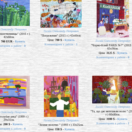
 Олександр Петрович
Логвін Олександр Петрович
ишественницы" (2016 г.)
"Погружение" (2015 г.) 42х60см.
42х60см.
Цена:
700 $ -
Купить
Логвін Олександр Петрович
:
700 EUR -
Купить
Комментариев к работе -
1
"Чорно-білий PARIS №7" (2013 г
нтариев к работе -
0
65х56см.
Цена:
3125 $ -
Купить
Комментариев к работе -
0
Логвін Олександр Петрович
"Та, що дає метеликам волю " (2
 Олександр Петрович
г.) 60х80см.
голубая река" (1999 г.)
Цена:
3100 $ -
Купить
29х31см.
Логвін Олександр Петрович
Комментариев к работе -
1
на:
200 $ -
Купить
"Зелене полотно " (1993 г.) 33х25см.
нтариев к работе -
0
Цена:
150 $ -
Купить