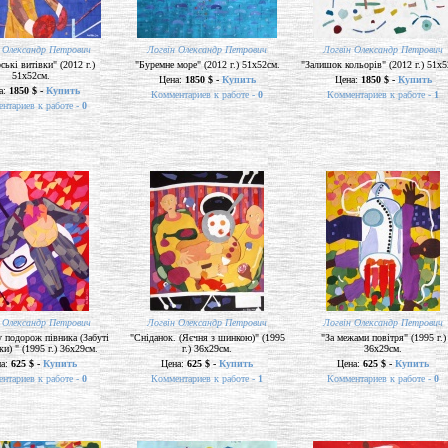
 Олександр Петрович
Логвін Олександр Петрович
Логвін Олександр Петрович
ські витівки" (2012 г.)
"Буремне море" (2012 г.) 51х52см.
"Залишок кольорів" (2012 г.) 51х5
51х52см.
Цена:
1850 $ -
Купить
Цена:
1850 $ -
Купить
а:
1850 $ -
Купить
Комментариев к работе -
0
Комментариев к работе -
1
нтариев к работе -
0
 Олександр Петрович
Логвін Олександр Петрович
Логвін Олександр Петрович
 подорож півника (Забуті
"Сніданок. (Яєчня з шинкою)" (1995
"За межами повітря" (1995 г.)
и) " (1995 г.) 36х29см.
г.) 36х29см.
36х29см.
на:
625 $ -
Купить
Цена:
625 $ -
Купить
Цена:
625 $ -
Купить
нтариев к работе -
0
Комментариев к работе -
1
Комментариев к работе -
0