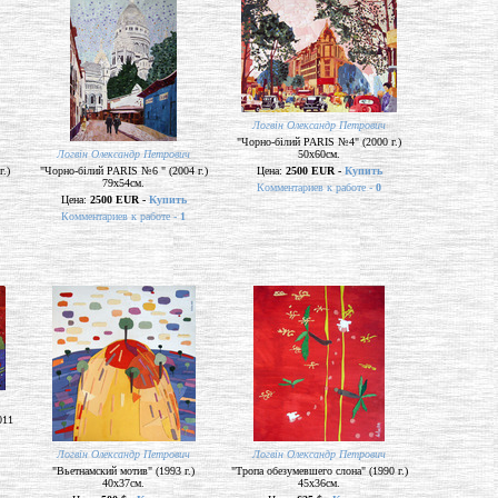
Логвін Олександр Петрович
"Чорно-білий PARIS №4" (2000 г.)
Логвін Олександр Петрович
50х60см.
.)
"Чорно-білий PARIS №6 " (2004 г.)
Цена:
2500 EUR -
Купить
79х54см.
Комментариев к работе -
0
Цена:
2500 EUR -
Купить
Комментариев к работе -
1
011
Логвін Олександр Петрович
Логвін Олександр Петрович
"Вьетнамский мотив" (1993 г.)
"Тропа обезумевшего слона" (1990 г.)
40х37см.
45х36см.