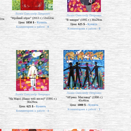
Логвін Олександр Петрович
Логвін Олександр Петрович
"Мрійний образ" (2013 г.) 51х52см.
2см.
"В мандри" (1995 г.) 36х29см.
Цена:
1850 $ -
Купить
Цена:
625 $ -
Купить
Комментариев к работе -
0
Комментариев к работе -
0
Логвін Олександр Петрович
Логвін Олександр Петрович
"AFрика. Мисливці" (1998 г.)
"На Марсі (Нащо тобі весло)" (1995 г.)
45х46см.
36х29см.
Цена:
1000 $ -
Купить
Цена:
625 $ -
Купить
Комментариев к работе -
1
Комментариев к работе -
1