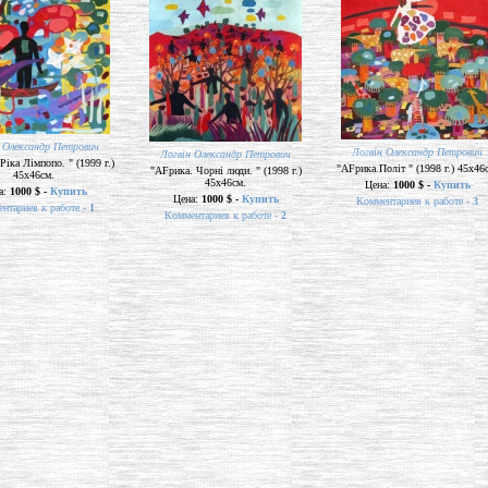
 Олександр Петрович
Логвін Олександр Петрович
Логвін Олександр Петрович
Ріка Лімпопо. " (1999 г.)
"AFрика.Політ " (1998 г.) 45х46
"AFрика. Чорні люди. " (1998 г.)
45х46см.
45х46см.
Цена:
1000 $ -
Купить
а:
1000 $ -
Купить
Цена:
1000 $ -
Купить
Комментариев к работе -
3
нтариев к работе -
1
Комментариев к работе -
2