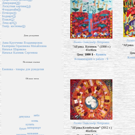
Декорации(
26
)
Лоскутная картина(
14
)
Флордизайн(
9
)
Пэчворк(
4
)
Бодиарт(
3
)
Плакат(
2
)
Ленд-арт(
2
)
Театр. костюмы(
0
)
День рождения
Логвін
Логвін Олександр Петрович
Анна Крупченко Владимировна
"AFрика. 
Екатерина Герасимова Михайловна
"AFрика. Килимок " (1998 г.)
Наталья Шарикова
45х46см.
Наталья Каленик Сергеевна
Цен
Цена:
1000 $ -
Купить
Комме
Комментариев к работе -
5
Полезные ссылки
Ежевика - товары для рукоделия
Облако тегов
небо
девушка
осень
Логвін Олександр Петрович
купить
"AFрика.Колибельная" (2012 г.)
натюрморт
букет
46х45см.
названия
реализм