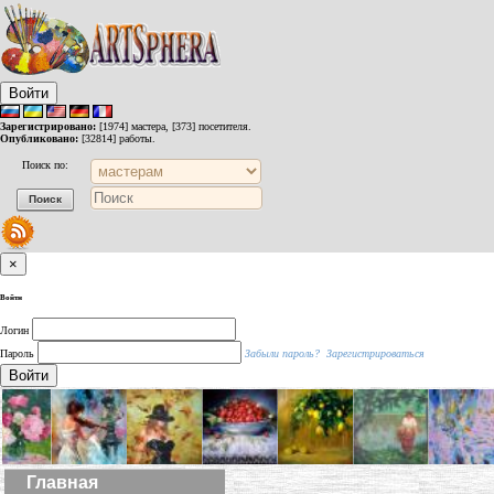
Войти
Зарегистрировано:
[1974] мастера, [373] посетителя.
Опубликовано:
[32814] работы.
Поиск по:
×
Войти
Логин
Пароль
Забыли пароль?
Зарегистрироваться
Войти
Главная