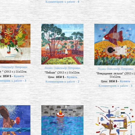
Комментариев к работе -
0
 Олександр Петрович
Логвін Олександр Петрович
Логвін Олександр Петрович
t " (2013 г.) 51х52см.
"Пейзаж" (2013 г.) 51х52см.
"Викрадення ляльки" (2013 г.)
а:
1850 $ -
Купить
51х52см.
Цена:
1850 $ -
Купить
нтариев к работе -
3
Цена:
1850 $ -
Купить
Комментариев к работе -
2
Комментариев к работе -
3