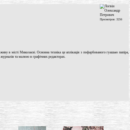
Просмотров: 3256
живу в місті Миколаєві. Основна техніка це аплікація з пофарбованого гуашью папіра,
 журналів та малюю в графічних редакторах.