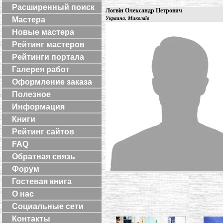
Расширенный поиск
Логвін Олександр Петрович
Мастера
Украина, Миколаїв
Новые мастера
Рейтинг мастеров
Рейтинги портала
Галерея работ
Оформление заказа
Полезное
Информация
Книги
Рейтинг сайтов
FAQ
Обратная связь
Форум
Гостевая книга
О нас
Социальные сети
Контакты