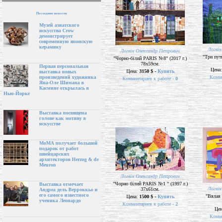
Последние новости
Музей азиатского
искусства Crow
демонстрирует
современную японскую
керамику
Логвін
Логвін Олександр Петрович
"Три пут
"Чорно-білий PARIS №8" (2017 г.)
78х59см.
Первая персональная
Цена
Цена:
3150 $ -
Купить
выставка новых
Комме
произведений художника
Комментариев к работе -
0
Яна-Оле Шимана в
Касмине открылась в
Нью-Йорке
Выставка посвящена
голове как мотиву в
искусстве
МоМА получает большой
подарок от работ
швейцарских
архитекторов Herzog & de
Meuron
Логвін Олександр Петрович
"Чорно білий PARIS №1 " (1997 г.)
Выставка отмечает
Логвін
37х61см.
Андреа дель Верроккьо и
его самого известного
"Вялая 
Цена:
1500 $ -
Купить
ученика Леонардо
Комментариев к работе -
2
Це
Комме