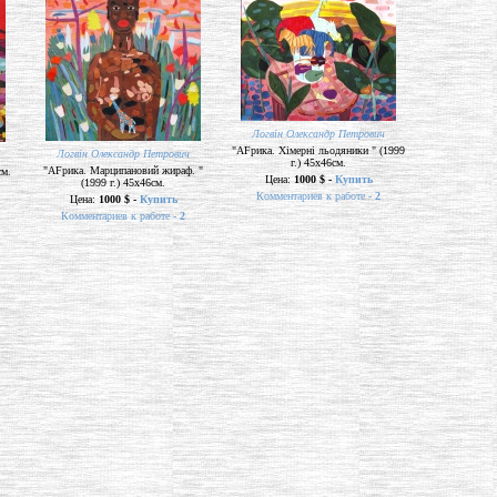
Логвін Олександр Петрович
"AFрика. Хімерні льодяники " (1999
Логвін Олександр Петрович
г.) 45х46см.
"AFрика. Марципановий жираф. "
см.
Цена:
1000 $ -
Купить
(1999 г.) 45х46см.
Комментариев к работе -
2
Цена:
1000 $ -
Купить
Комментариев к работе -
2