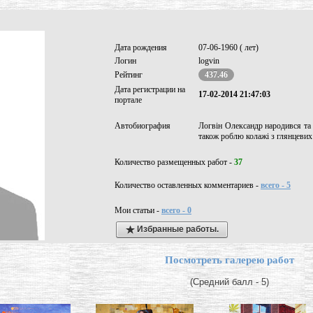
Дата рождения
07-06-1960 ( лет)
Логин
logvin
Рейтинг
437.46
Дата регистрации на
17-02-2014 21:47:03
портале
Автобиография
Логвін Олександр народився та 
також роблю колажі з глянцевих
Количество размещенных работ -
37
Количество оставленных комментариев -
всего - 5
Мои статьи -
всего - 0
Избранные работы.
Посмотреть галерею работ
(Средний балл - 5)