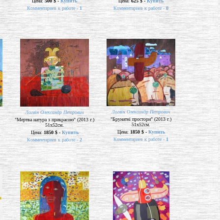
Цена:
500 $ -
Купить
Цена:
625 $ -
Купить
Комментариев к работе -
1
Комментариев к работе -
0
Логвін Олександр Петрович
Логвін Олександр Петрович
"Брунатні простори" (2013 г.)
"Мертва натура з прикрасою" (2013 г.)
51х52см.
51х52см.
Цена:
1850 $ -
Купить
Цена:
1850 $ -
Купить
Комментариев к работе -
1
Комментариев к работе -
2