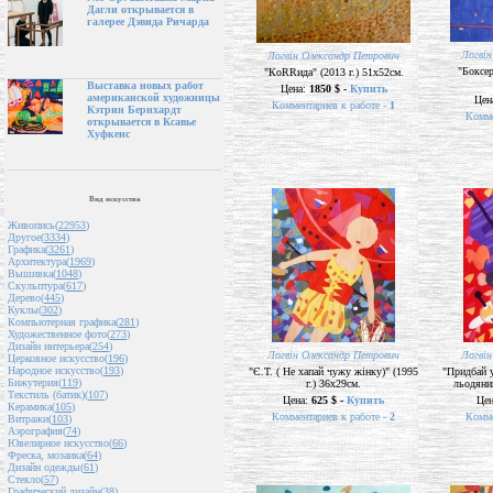
Дагли открывается в
галерее Дэвида Ричарда
Логвін
Логвін Олександр Петрович
"Боксер
"КоRRида" (2013 г.) 51х52см.
Выставка новых работ
Цена:
1850 $ -
Купить
американской художницы
Цен
Комментариев к работе -
1
Кэтрин Бернхардт
Комме
открывается в Ксавье
Хуфкенс
Вид искусства
Живопись(
22953
)
Другое(
3334
)
Графика(
3261
)
Архитектура(
1969
)
Вышивка(
1048
)
Скульптура(
617
)
Дерево(
445
)
Куклы(
302
)
Компьютерная графика(
281
)
Художественное фото(
273
)
Дизайн интерьера(
254
)
Логвін Олександр Петрович
Логвін
Церковное искусство(
196
)
Народное искусство(
193
)
"Є.Т. ( Не хапай чужу жінку)" (1995
"Придбай у
Бижутерия(
119
)
г.) 36х29см.
льодяник
Текстиль (батик)(
107
)
Цена:
625 $ -
Купить
Це
Керамика(
105
)
Комментариев к работе -
2
Комме
Витражи(
103
)
Аэрография(
74
)
Ювелирное искусство(
66
)
Фреска, мозаика(
64
)
Дизайн одежды(
61
)
Стекло(
57
)
Графический дизайн(
38
)