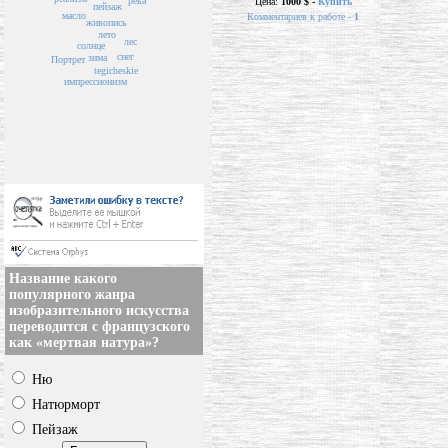
река
Цена:
1000 $ -
Купить
пейзаж
масло
Комментариев к работе -
1
живопись
лето
лес
солнце
снег
зима
Портрет
tegicheskie
импрессионизм
Название какого
популярного жанра
изобразительного искусства
переводится с французского
как «мертвая натура»?
Ню
Натюрморт
Пейзаж