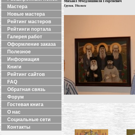
Михаил Мчедлишвили Георгиевич
Мастера
Грузия, Тбилиси
Новые мастера
Рейтинг мастеров
Рейтинги портала
Галерея работ
Оформление заказа
Полезное
Информация
Книги
Рейтинг сайтов
FAQ
Обратная связь
Форум
Гостевая книга
О нас
Социальные сети
Контакты