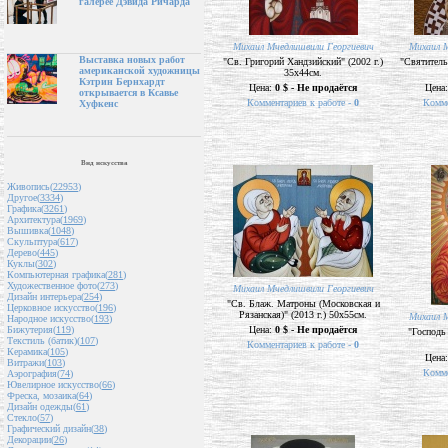
галерее Дэвида Ричарда
Михаил Мчедлишвили Георгиевич
Михаил М
Выставка новых работ
"Св. Григорий Хандзийский" (2002 г.)
"Святитель
американской художницы
35х44см.
Кэтрин Бернхардт
Цена:
0 $ - Не продаётся
Цена
открывается в Ксавье
Комментариев к работе -
0
Комме
Хуфкенс
Вид искусства
Живопись(
22953
)
Другое(
3334
)
Графика(
3261
)
Архитектура(
1969
)
Вышивка(
1048
)
Скульптура(
617
)
Дерево(
445
)
Куклы(
302
)
Компьютерная графика(
281
)
Художественное фото(
273
)
Михаил Мчедлишвили Георгиевич
Дизайн интерьера(
254
)
"Св. Блаж. Матроны (Московская и
Церковное искусство(
196
)
Рязанская)" (2013 г.) 50х55см.
Михаил М
Народное искусство(
193
)
Цена:
0 $ - Не продаётся
Бижутерия(
119
)
"Господь 
Текстиль (батик)(
107
)
Комментариев к работе -
0
Керамика(
105
)
Цена
Витражи(
103
)
Комме
Аэрография(
74
)
Ювелирное искусство(
66
)
Фреска, мозаика(
64
)
Дизайн одежды(
61
)
Стекло(
57
)
Графический дизайн(
38
)
Декорации(
26
)