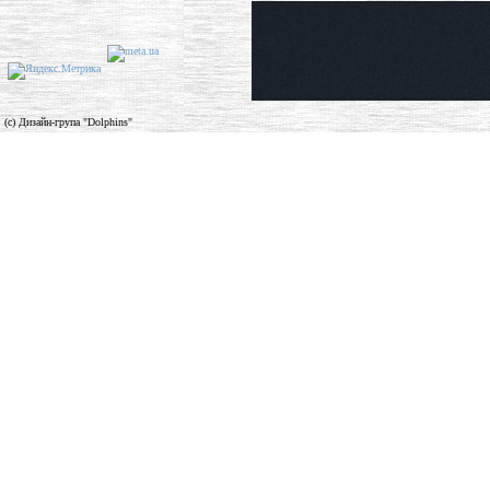
(c) Дизайн-група "Dolphins"