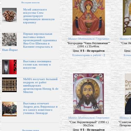
Последние новости
Музей азиатского
искусства Crow
демонстрирует
современную японскую
керамику
Первая персональная
выставка новых
Михаил Мчедлишвили Георгиевич
Михаил М
произведений художника
"Богородица "Чаша Неупиваемая""
"Спас Не
Яна-Оле Шимана в
(1991 г.) 35х40см.
Касмине открылась в
Нью-Йорке
Цена:
0 $ - Не продаётся
Цена
Комментариев к работе -
2
Комме
Выставка посвящена
голове как мотиву в
искусстве
МоМА получает большой
подарок от работ
швейцарских
архитекторов Herzog & de
Meuron
Выставка отмечает
Андреа дель Верроккьо и
его самого известного
ученика Леонардо
Михаил Мчедлишвили Георгиевич
Михаил М
"Спас Нерукотворный" (1990 г.)
"Схиигуме
30х25см.
Печерско
Цена:
0 $ - Не продаётся
Последние статьи