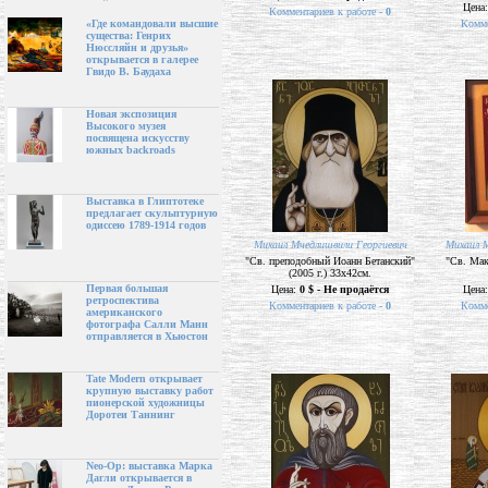
Цена
Комментариев к работе -
0
Комме
«Где командовали высшие
существа: Генрих
Нюссляйн и друзья»
открывается в галерее
Гвидо В. Баудаха
Новая экспозиция
Высокого музея
посвящена искусству
южных backroads
Выставка в Глиптотеке
предлагает скульптурную
одиссею 1789-1914 годов
Михаил Мчедлишвили Георгиевич
Михаил М
"Св. преподобный Иоанн Бетанский"
"Св. Мак
(2005 г.) 33х42см.
Первая большая
Цена:
0 $ - Не продаётся
Цена
ретроспектива
Комментариев к работе -
0
Комме
американского
фотографа Салли Манн
отправляется в Хьюстон
Tate Modern открывает
крупную выставку работ
пионерской художницы
Доротеи Таннинг
Neo-Op: выставка Марка
Дагли открывается в