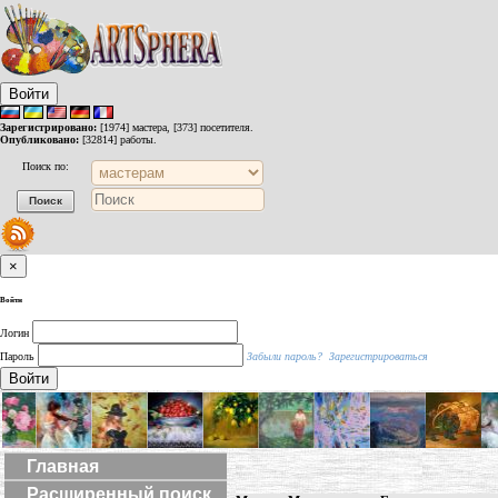
Войти
Зарегистрировано:
[1974] мастера, [373] посетителя.
Опубликовано:
[32814] работы.
Поиск по:
×
Войти
Логин
Пароль
Забыли пароль?
Зарегистрироваться
Войти
Главная
Расширенный поиск