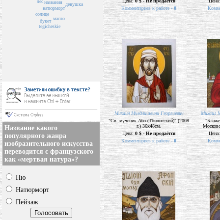
Цена:
0 $ - Не продаётся
Цена
лес
названия
девушка
натюрморт
Комментариев к работе -
0
Комме
солнце
масло
букет
tegicheskie
Михаил Мчедлишвили Георгиевич
Михаил М
"Св. мученик Або (Тбилисский)" (2008
"Блаже
г.) 36х48см.
Московск
Название какого
Цена:
0 $ - Не продаётся
Цена
популярного жанра
Комментариев к работе -
0
Комме
изобразительного искусства
переводится с французского
как «мертвая натура»?
Ню
Натюрморт
Пейзаж