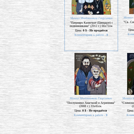
Михаил 
Михаил Мчедлишвили Георгиевич
"Св. Си
"Патриарх Калистрат (Цинцадзе) с
подвижниками" (2012 г.) 66х72см.
Цен
Цена:
0 $ - Не продаётся
Комм
Комментариев к работе -
0
Михаил Мчедлишвили Георгиевич
Михаил М
"Послушники Анастасий и Агриппина"
"Схимона
(2008 г.) 33х45см.
(
Цена:
0 $ - Не продаётся
Цена
Комментариев к работе -
0
Комме