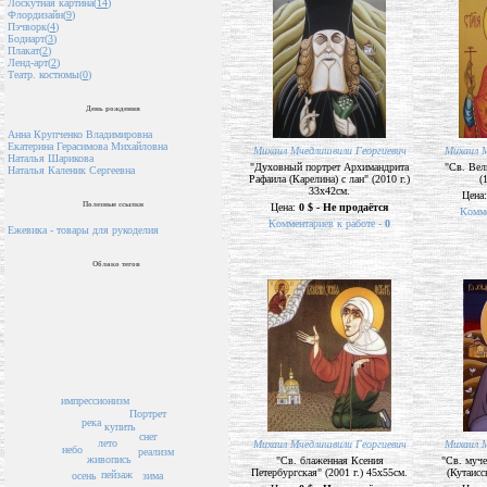
Лоскутная картина(
14
)
Флордизайн(
9
)
Пэчворк(
4
)
Бодиарт(
3
)
Плакат(
2
)
Ленд-арт(
2
)
Театр. костюмы(
0
)
День рождения
Анна Крупченко Владимировна
Екатерина Герасимова Михайловна
Михаил Мчедлишвили Георгиевич
Михаил М
Наталья Шарикова
"Духовный портрет Архимандрита
"Св. Вел
Наталья Каленик Сергеевна
Рафаила (Карелина) с лан" (2010 г.)
(
33х42см.
Цена
Полезные ссылки
Цена:
0 $ - Не продаётся
Комме
Комментариев к работе -
0
Ежевика - товары для рукоделия
Облако тегов
импрессионизм
Портрет
река
купить
снег
лето
Михаил Мчедлишвили Георгиевич
Михаил М
небо
реализм
живопись
"Св. блаженная Ксения
"Св. муч
Петербургская" (2001 г.) 45х55см.
(Кутаисс
пейзаж
осень
зима