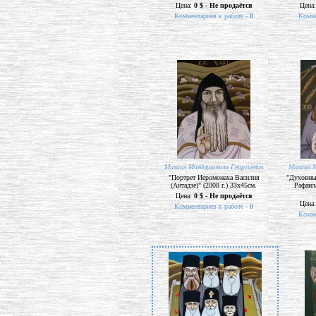
Цена:
0 $ - Не продаётся
Цена
Комментариев к работе -
0
Комме
Михаил Мчедлишвили Георгиевич
Михаил М
"Портрет Иеромонаха Василия
"Духовны
(Антадзе)" (2008 г.) 33х45см.
Рафаила
Цена:
0 $ - Не продаётся
Цена
Комментариев к работе -
0
Комме