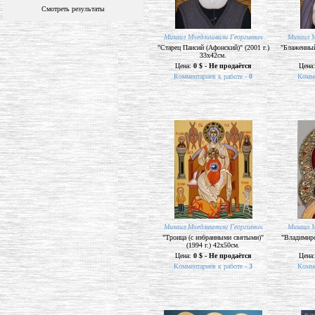
Смотреть результаты
Михаил Мчедлишвили Георгиевич
Михаил М
"Старец Паисий (Афонский)" (2001 г.)
"Блаженный 
33х42см.
Цена:
0 $ - Не продаётся
Цена
Комментариев к работе -
0
Комме
Михаил Мчедлишвили Георгиевич
Михаил М
"Троица (с избранными святыми)"
"Владимирс
(1994 г.) 42х50см.
Цена:
0 $ - Не продаётся
Цена
Комментариев к работе -
3
Комме