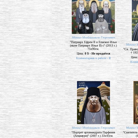
Михаил Мчедлишвили Георгиевич
"Патриарх Ефрем II и Епископ Илья
Михаил М
(ныне Патриарх Илья II) с" (2013 г.)
75х90см.
"Св. Прав
† 192
Цена:
0 $ - Не продаётся
Цена
Комментариев к работе -
0
Комме
Михаил Мчедлишвили Георгиевич
Михаил М
"Портрет архимандрита Парфения
"Святитель
(Апциаури)" (2007 г.) 33х43см.
(