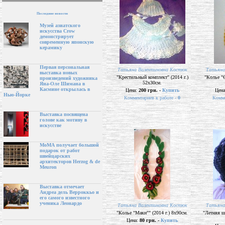
Последние новости
Музей азиатского
искусства Crow
демонстрирует
современную японскую
керамику
Первая персональная
Татьяна Валентиновна Костюк
Татьяна
выставка новых
"Крестильный комплект" (2014 г.)
"Колье "Є
произведений художника
52х30см.
Яна-Оле Шимана в
Касмине открылась в
Цена:
200 грн. -
Купить
Цен
Нью-Йорке
Комментариев к работе -
0
Комме
Выставка посвящена
голове как мотиву в
искусстве
МоМА получает большой
подарок от работ
швейцарских
архитекторов Herzog & de
Meuron
Выставка отмечает
Андреа дель Верроккьо и
его самого известного
ученика Леонардо
Татьяна Валентиновна Костюк
Татьяна
"Колье "Маки"" (2014 г.) 8х90см.
"Летняя ш
Цена:
80 грн. -
Купить