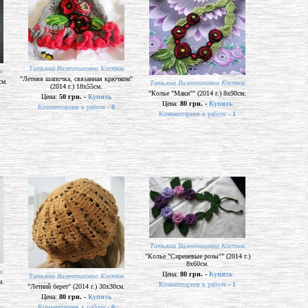
Татьяна Валентиновна Костюк
к
"Летняя шапочка, связанная крючком"
см.
Татьяна Валентиновна Костюк
(2014 г.) 18х55см.
"Колье "Маки"" (2014 г.) 8х90см.
Цена:
50 грн. -
Купить
Цена:
80 грн. -
Купить
Комментариев к работе -
0
Комментариев к работе -
1
Татьяна Валентиновна Костюк
"Колье "Сиреневые розы"" (2014 г.)
8х60см.
к
Цена:
80 грн. -
Купить
Татьяна Валентиновна Костюк
м.
Комментариев к работе -
1
"Летний берет" (2014 г.) 30х30см.
Цена:
80 грн. -
Купить
Комментариев к работе -
0