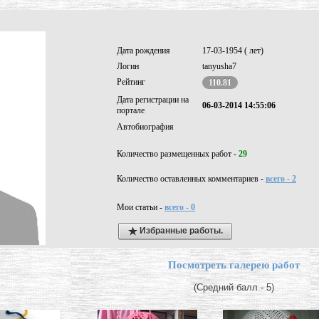
Дата рождения
17-03-1954 ( лет)
Логин
tanyusha7
Рейтинг
110.81
Дата регистрации на
06-03-2014 14:55:06
портале
Автобиография
Количество размещенных работ -
29
Количество оставленных комментариев -
всего - 2
Мои статьи -
всего - 0
Избранные работы.
Посмотреть галерею работ
(Средний балл - 5)