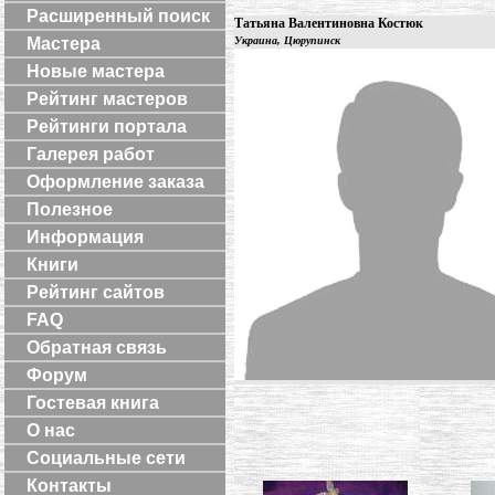
Расширенный поиск
Татьяна Валентиновна Костюк
Мастера
Украина, Цюрупинск
Новые мастера
Рейтинг мастеров
Рейтинги портала
Галерея работ
Оформление заказа
Полезное
Информация
Книги
Рейтинг сайтов
FAQ
Обратная связь
Форум
Гостевая книга
О нас
Социальные сети
Контакты