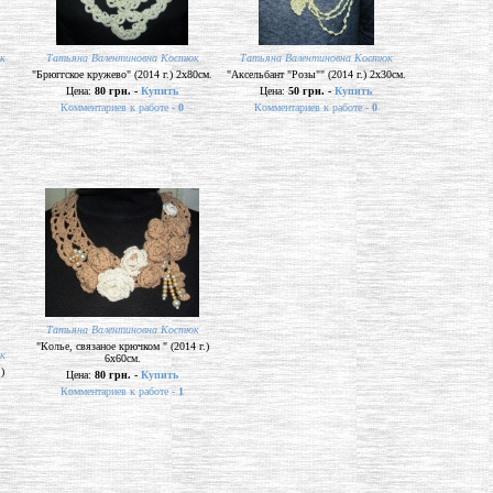
к
Татьяна Валентиновна Костюк
Татьяна Валентиновна Костюк
"Брюггское кружево" (2014 г.) 2х80см.
"Аксельбант "Розы"" (2014 г.) 2х30см.
Цена:
80 грн. -
Купить
Цена:
50 грн. -
Купить
Комментариев к работе -
0
Комментариев к работе -
0
Татьяна Валентиновна Костюк
"Колье, связаное крючком " (2014 г.)
к
6х60см.
)
Цена:
80 грн. -
Купить
Комментариев к работе -
1