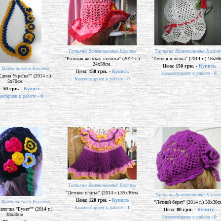
Татьяна Валентиновна Костюк
Татьяна Валентиновна Костю
"Розовая женская шляпка" (2014 г.)
"Летняя шляпка" (2014 г.) 16х58
24х58см.
Цена:
150 грн. -
Купить
 Валентиновна Костюк
Цена:
150 грн. -
Купить
Комментариев к работе -
0
дина Україна"" (2014 г.)
Комментариев к работе -
0
5х70см.
а:
50 грн. -
Купить
нтариев к работе -
0
Татьяна Валентиновна Костюк
"Детское платье" (2014 г.) 35х30см.
Татьяна Валентиновна Костю
Цена:
120 грн. -
Купить
 Валентиновна Костюк
"Летний берет" (2014 г.) 30х30с
Комментариев к работе -
1
апочка "Букет"" (2014 г.)
Цена:
80 грн. -
Купить
38х30см.
Комментариев к работе -
0