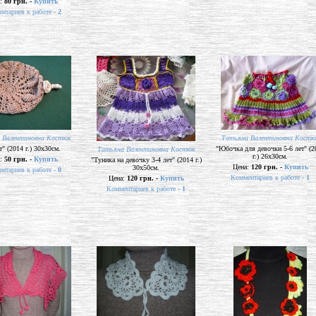
а:
80 грн. -
Купить
нтариев к работе -
2
 Валентиновна Костюк
Татьяна Валентиновна Костю
т" (2014 г.) 30х30см.
"Юбочка для девочки 5-6 лет" (2
Татьяна Валентиновна Костюк
г.) 26х30см.
а:
50 грн. -
Купить
"Туника на девочку 3-4 лет" (2014 г.)
Цена:
120 грн. -
Купить
30х50см.
нтариев к работе -
0
Комментариев к работе -
1
Цена:
120 грн. -
Купить
Комментариев к работе -
1