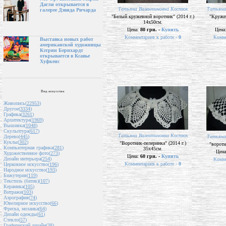
Дагли открывается в
Татьяна Валентиновна Костюк
Татьяна
галерее Дэвида Ричарда
"Белый кружевной воротник" (2014 г.)
"Кружев
14х50см.
Цена:
80 грн. -
Купить
Цена
Комментариев к работе -
0
Комме
Выставка новых работ
американской художницы
Кэтрин Бернхардт
открывается в Ксавье
Хуфкенс
Вид искусства
Живопись(
22953
)
Другое(
3334
)
Графика(
3261
)
Архитектура(
1969
)
Вышивка(
1048
)
Скульптура(
617
)
Татьяна Валентиновна Костюк
Татьяна
Дерево(
445
)
Куклы(
302
)
"Воротник-пелеринка" (2014 г.)
"воротн
Компьютерная графика(
281
)
35х45см.
Цен
Художественное фото(
273
)
Цена:
60 грн. -
Купить
Дизайн интерьера(
254
)
Комме
Комментариев к работе -
0
Церковное искусство(
196
)
Народное искусство(
193
)
Бижутерия(
119
)
Текстиль (батик)(
107
)
Керамика(
105
)
Витражи(
103
)
Аэрография(
74
)
Ювелирное искусство(
66
)
Фреска, мозаика(
64
)
Дизайн одежды(
61
)
Стекло(
57
)
Графический дизайн(
38
)