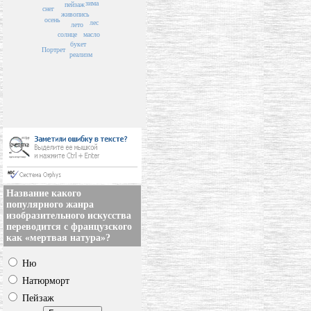
зима
пейзаж
снег
живопись
осень
лес
лето
солнце
масло
букет
Портрет
реализм
Название какого
популярного жанра
изобразительного искусства
переводится с французского
как «мертвая натура»?
Ню
Натюрморт
Пейзаж