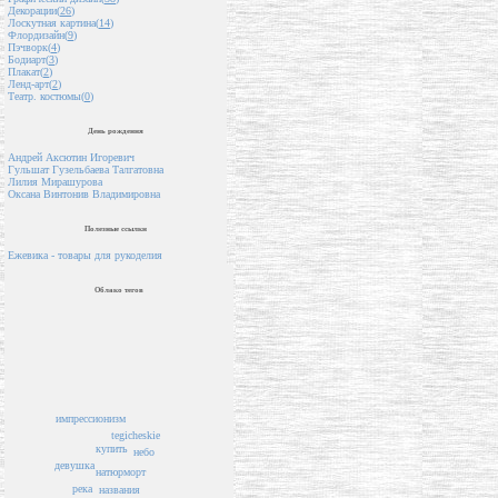
Декорации(
26
)
Лоскутная картина(
14
)
Флордизайн(
9
)
Пэчворк(
4
)
Бодиарт(
3
)
Плакат(
2
)
Ленд-арт(
2
)
Театр. костюмы(
0
)
День рождения
Андрей Аксютин Игоревич
Гульшат Гузельбаева Талгатовна
Лилия Мирашурова
Оксана Винтонив Владимировна
Полезные ссылки
Ежевика - товары для рукоделия
Облако тегов
импрессионизм
tegicheskie
купить
небо
девушка
натюрморт
река
названия