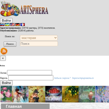
Войти
Зарегистрировано:
[1974] мастера, [373] посетителя.
Опубликовано:
[32814] работы.
Поиск по:
×
Войти
Логин
Пароль
Забыли пароль?
Зарегистрироваться
Войти
Главная