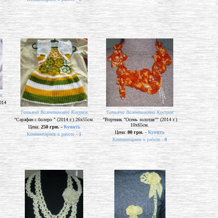
к
014
Татьяна Валентиновна Костюк
Татьяна Валентиновна Костюк
"Сарафан с болеро " (2014 г.) 26х55см.
"Вортник "Осень золотая"" (2014 г.)
10х65см.
Цена:
250 грн. -
Купить
Цена:
80 грн. -
Купить
Комментариев к работе -
1
Комментариев к работе -
0