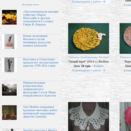
Цен
Комментариев к работе -
0
Комме
Последние статьи
«Где командовали высшие
существа: Генрих
Нюссляйн и друзья»
открывается в галерее
Гвидо В. Баудаха
Новая экспозиция
Высокого музея
посвящена искусству
южных backroads
Татьяна Валентиновна Костюк
Татьяна
Выставка в Глиптотеке
"Летний берет" (2014 г.) 30х30см.
"Бере
предлагает скульптурную
одиссею 1789-1914 годов
Цена:
50 грн. -
Купить
Цен
Комментариев к работе -
0
Комме
Первая большая
ретроспектива
американского
фотографа Салли Манн
отправляется в Хьюстон
Tate Modern открывает
крупную выставку работ
пионерской художницы
Доротеи Таннинг
Neo-Op: выставка Марка