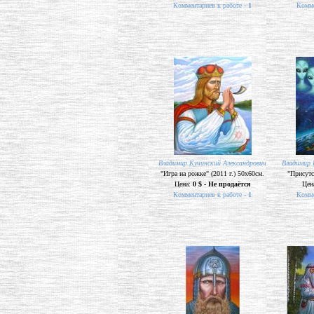
Комментариев к работе -
1
Комме
Владимир Кучинский Александрович
Владимир 
"Игра на рожке" (2011 г.) 50х60см.
"Присутс
Цена:
0 $ - Не продаётся
Цен
Комментариев к работе -
1
Комме