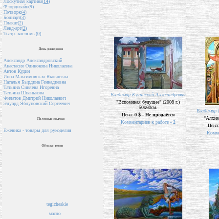
Лоскутная картина(
14
)
Флордизайн(
9
)
Пэчворк(
4
)
Бодиарт(
3
)
Плакат(
2
)
Ленд-арт(
2
)
Театр. костюмы(
0
)
День рождения
Александр Александровский
Анастасия Одинокова Николаевна
Антон Кудин
Инна Максимовская Яковлевна
Наталья Бырдина Геннадиевна
Татьяна Синяева Игоревна
Татьяна Шпанькова
Владимир Кучинский Александрович
Филатов Дмитрий Николаевич
"Вспоминая будущее" (2008 г.)
Эдуард Яблуновский Сергеевич
50х60см.
Владимир 
Цена:
0 $ - Не продаётся
"Алхими
Полезные ссылки
Комментариев к работе -
2
Цена
Ежевика - товары для рукоделия
Комме
Облако тегов
tegicheskie
масло