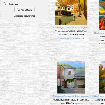
Пейзаж
Смотреть результаты
Владимир Кучинский Александрович
"Город,осень" (2006 г.) 60х70см.
Владимир 
Цена:
0 $ - Не продаётся
"Волх
Комментариев к работе -
4
Цена
Комме
Владимир Кучинский Александрович
Владимир 
"Старый дворик" (2012 г.) 50х60см.
"Княжий ос
Цена:
1000 $ -
Купить
Цена