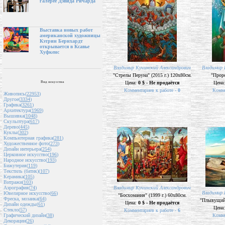
галерее Дэвида Ричарда
Выставка новых работ
американской художницы
Кэтрин Бернхардт
открывается в Ксавье
Хуфкенс
Владимир Кучинский Александрович
Владимир 
"Стрелы Перуна" (2015 г.) 120х80см.
"Проро
Вид искусства
Цена:
0 $ - Не продаётся
Цена
Комментариев к работе -
0
Комме
Живопись(
22953
)
Другое(
3334
)
Графика(
3261
)
Архитектура(
1969
)
Вышивка(
1048
)
Скульптура(
617
)
Дерево(
445
)
Куклы(
302
)
Компьютерная графика(
281
)
Художественное фото(
273
)
Дизайн интерьера(
254
)
Церковное искусство(
196
)
Народное искусство(
193
)
Бижутерия(
119
)
Текстиль (батик)(
107
)
Керамика(
105
)
Витражи(
103
)
Владимир Кучинский Александрович
Аэрография(
74
)
Владимир 
Ювелирное искусство(
66
)
"Босхомания" (1999 г.) 60х80см.
Фреска, мозаика(
64
)
"Плывущий в
Цена:
0 $ - Не продаётся
Дизайн одежды(
61
)
Цена
Стекло(
57
)
Комментариев к работе -
6
Комме
Графический дизайн(
38
)
Декорации(
26
)