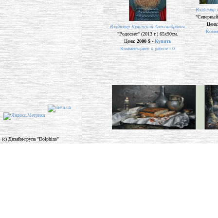
Владимир 
"Северный 
Цена
Владимир Кучинский Александрович
Комме
"Родосвет" (2013 г.) 65х90см.
Цена:
2000 $ -
Купить
Комментариев к работе -
0
(c) Дизайн-група "Dolphins"