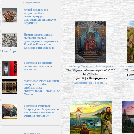
Последние новости
Музей азиатского
искусства Crow
демонстрирует
современную японскую
керамику
Первая персональная
выставка новых
произведений художника
Яна-Оле Шимана в
Касмине открылась в
Нью-Йорке
Выставка посвящена
Владимир Кучинский Александрович
Владимир 
голове как мотиву в
искусстве
"Бог Один в небесных чертогах" (2020
"Вестн
г.) 60х80см.
Цена
Цена:
0 $ - Не продаётся
Комме
МоМА получает большой
Комментариев к работе -
0
подарок от работ
швейцарских
архитекторов Herzog & de
Meuron
Выставка отмечает
Андреа дель Верроккьо и
его самого известного
ученика Леонардо
Последние статьи