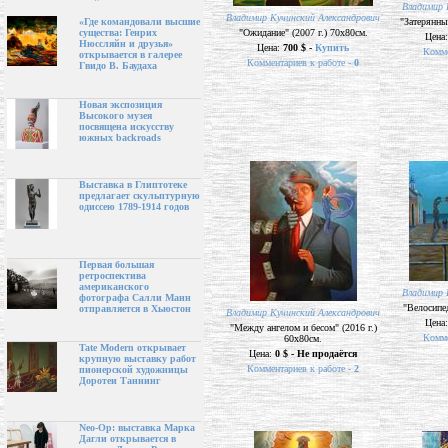
Владимир 
Владимир Кучинский Александрович
"Затерянны
«Где командовали высшие
"Ожидание" (2007 г.) 70х80см.
существа: Генрих
Цена
Нюссляйн и друзья»
Цена:
700 $ -
Купить
Комме
открывается в галерее
Комментариев к работе -
0
Гвидо В. Баудаха
Новая экспозиция
Высокого музея
посвящена искусству
южных backroads
Выставка в Глиптотеке
предлагает скульптурную
одиссею 1789-1914 годов
Первая большая
ретроспектива
американского
Владимир 
фотографа Салли Манн
"Велосипед
отправляется в Хьюстон
Владимир Кучинский Александрович
Цена
"Между ангелом и бесом" (2016 г.)
Комме
60х80см.
Tate Modern открывает
Цена:
0 $ - Не продаётся
крупную выставку работ
Комментариев к работе -
2
пионерской художницы
Доротеи Таннинг
Neo-Op: выставка Марка
Дагли открывается в