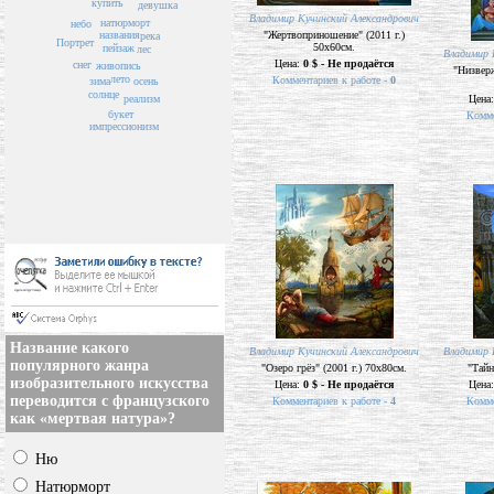
купить
девушка
Владимир Кучинский Александрович
натюрморт
небо
названия
"Жертвоприношение" (2011 г.)
река
Портрет
50х60см.
пейзаж
лес
Владимир 
Цена:
0 $ - Не продаётся
снег
живопись
"Низверж
лето
Комментариев к работе -
0
зима
осень
солнце
реализм
Цена
букет
Комме
импрессионизм
Название какого
Владимир Кучинский Александрович
Владимир 
популярного жанра
"Озеро грёз" (2001 г.) 70х80см.
"Тайн
изобразительного искусства
Цена:
0 $ - Не продаётся
Цена
переводится с французского
Комментариев к работе -
4
Комме
как «мертвая натура»?
Ню
Натюрморт