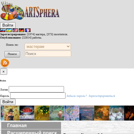
Войти
Зарегистрировано:
[1974] мастера, [373] посетителя.
Опубликовано:
[32814] работы.
Поиск по:
×
Войти
Логин
Пароль
Забыли пароль?
Зарегистрироваться
Войти
Главная
Расширенный поиск