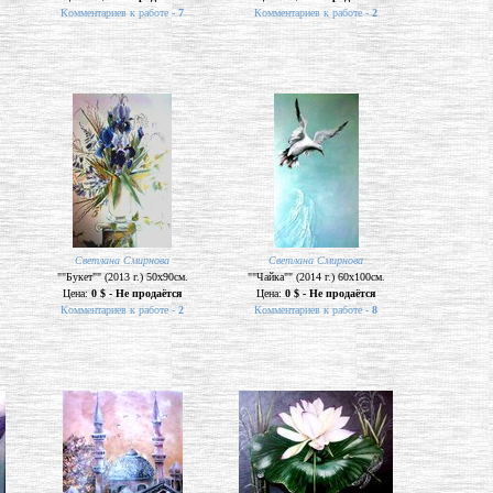
Комментариев к работе -
7
Комментариев к работе -
2
Светлана Смирнова
Светлана Смирнова
""Букет"" (2013 г.) 50х90см.
""Чайка"" (2014 г.) 60х100см.
Цена:
0 $ - Не продаётся
Цена:
0 $ - Не продаётся
Комментариев к работе -
2
Комментариев к работе -
8