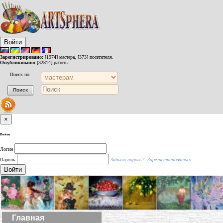
Войти
Зарегистрировано:
[1974] мастера, [373] посетителя.
Опубликовано:
[32814] работы.
Поиск по:
×
Войти
Логин
Пароль
Забыли пароль?
Зарегистрироваться
Войти
Главная