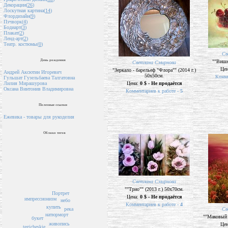
Декорации(
26
)
Лоскутная картина(
14
)
Флордизайн(
9
)
Пэчворк(
4
)
Бодиарт(
3
)
Плакат(
2
)
Ленд-арт(
2
)
Театр. костюмы(
0
)
Св
День рождения
""Вишни
Светлана Смирнова
Це
"Зеркало - барельеф "Флора"" (2014 г.)
Андрей Аксютин Игоревич
50х50см.
Комме
Гульшат Гузельбаева Талгатовна
Цена:
0 $ - Не продаётся
Лилия Мирашурова
Оксана Винтонив Владимировна
Комментариев к работе -
5
Полезные ссылки
Ежевика - товары для рукоделия
Облако тегов
Светлана Смирнова
""Трио"" (2013 г.) 50х70см.
Портрет
Цена:
0 $ - Не продаётся
импрессионизм
небо
Комментариев к работе -
4
купить
река
Св
натюрморт
""Маковый в
букет
живопись
Це
tegicheskie