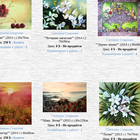
етлана Смирнова
Светлана Смирнова
"" (2014 г.) 50х70см.
""Вечерние магнолии"" (2014 г.)
Светлана Смирнова
70х90см.
на:
250 $ -
Купить
""Дерево жизни"" (2014 г.) 80х80
Цена:
0 $ - Не продаётся
нтариев к работе -
9
Цена:
0 $ - Не продаётся
Комментариев к работе -
2
Комментариев к работе -
4
Светлана Смирнова
""Маяк. Вечер"" (2013 г.) 80х120см.
Цена:
0 $ - Не продаётся
етлана Смирнова
Светлана Смирнова
Комментариев к работе -
2
ечер"" (2014 г.) 80х80см.
""Лилии"" (2013 г.) 70х70см.
на:
250 $ -
Купить
Цена:
0 $ - Не продаётся