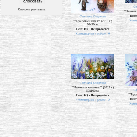
Св
Смотреть результаты
""Зимний 
Цена
Светлана Смирнова
Комме
""Бронзовый ангел"" (2013 г.)
50х50см.
Цена:
0 $ - Не продаётся
Комментариев к работе -
0
Светлана Смирнова
""Лаванда и компания"" (2013 г.)
Св
50х100см.
""Буке
Цена:
0 $ - Не продаётся
Цена
Комментариев к работе -
2
Комме