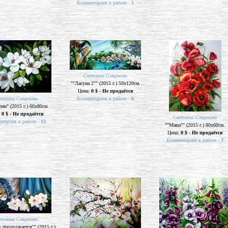
Комментариев к работе -
5
Светлана Смирнова
""Лагуна 2"" (2015 г.) 50х120см.
Цена:
0 $ - Не продаётся
етлана Смирнова
Комментариев к работе -
6
ии" (2015 г.) 60х80см.
:
0 $ - Не продаётся
Светлана Смирнова
нтариев к работе -
13
""Маки"" (2015 г.) 80х60см.
Цена:
0 $ - Не продаётся
Комментариев к работе -
7
етлана Смирнова
 продолжается"" (2015 г.)