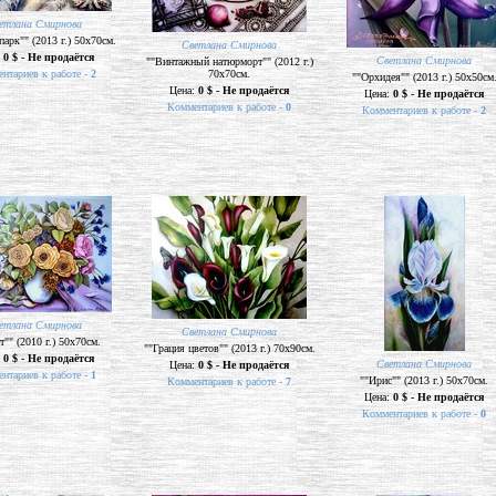
етлана Смирнова
парк"" (2013 г.) 50х70см.
Светлана Смирнова
:
0 $ - Не продаётся
Светлана Смирнова
""Винтажный натюрморт"" (2012 г.)
нтариев к работе -
2
70х70см.
""Орхидея"" (2013 г.) 50х50см
Цена:
0 $ - Не продаётся
Цена:
0 $ - Не продаётся
Комментариев к работе -
0
Комментариев к работе -
2
етлана Смирнова
Светлана Смирнова
т"" (2010 г.) 50х70см.
""Грация цветов"" (2013 г.) 70х90см.
:
0 $ - Не продаётся
Светлана Смирнова
Цена:
0 $ - Не продаётся
нтариев к работе -
1
""Ирис"" (2013 г.) 50х70см.
Комментариев к работе -
7
Цена:
0 $ - Не продаётся
Комментариев к работе -
0