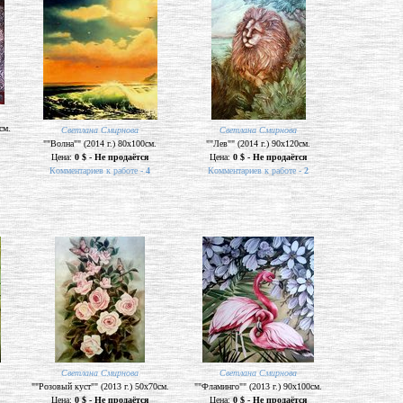
см.
Светлана Смирнова
Светлана Смирнова
""Волна"" (2014 г.) 80х100см.
""Лев"" (2014 г.) 90х120см.
Цена:
0 $ - Не продаётся
Цена:
0 $ - Не продаётся
Комментариев к работе -
4
Комментариев к работе -
2
Светлана Смирнова
Светлана Смирнова
""Розовый куст"" (2013 г.) 50х70см.
""Фламинго"" (2013 г.) 90х100см.
Цена:
0 $ - Не продаётся
Цена:
0 $ - Не продаётся