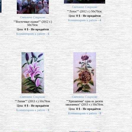
Светлана Смирнова
""Лотос"" (2012 г.) 50х70см.
Цена:
0 $ - Не продаётся
Светлана Смирнова
Комментариев к работе -
4
.
""Восточные сказки"" (2012 г.)
50х70см.
Цена:
0 $ - Не продаётся
Комментариев к работе -
6
Светлана Смирнова
Светлана Смирнова
""Лилия"" (2013 г.) 50х70см.
""Хризантема" одна из десяти
заказанных" (2013 г.) 50х70см.
Цена:
0 $ - Не продаётся
Цена:
0 $ - Не продаётся
Комментариев к работе -
0
Комментариев к работе -
0