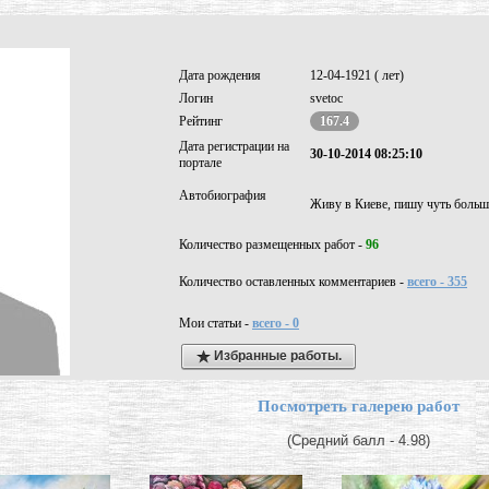
Дата рождения
12-04-1921 ( лет)
Логин
svetoc
Рейтинг
167.4
Дата регистрации на
30-10-2014 08:25:10
портале
Автобиография
Живу в Киеве, пишу чуть больш
Количество размещенных работ -
96
Количество оставленных комментариев -
всего - 355
Мои статьи -
всего - 0
Избранные работы.
Посмотреть галерею работ
(Средний балл - 4.98)