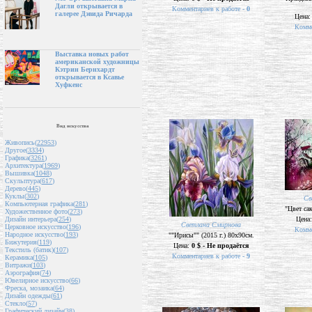
Дагли открывается в
Комментариев к работе -
0
галерее Дэвида Ричарда
Цена
Комме
Выставка новых работ
американской художницы
Кэтрин Бернхардт
открывается в Ксавье
Хуфкенс
Вид искусства
Живопись(
22953
)
Другое(
3334
)
Графика(
3261
)
Архитектура(
1969
)
Вышивка(
1048
)
Скульптура(
617
)
Дерево(
445
)
Куклы(
302
)
Св
Компьютерная графика(
281
)
"Цвет са
Художественное фото(
273
)
Цена
Дизайн интерьера(
254
)
Светлана Смирнова
Церковное искусство(
196
)
Комме
Народное искусство(
193
)
""Ирисы"" (2015 г.) 80х90см.
Бижутерия(
119
)
Цена:
0 $ - Не продаётся
Текстиль (батик)(
107
)
Комментариев к работе -
9
Керамика(
105
)
Витражи(
103
)
Аэрография(
74
)
Ювелирное искусство(
66
)
Фреска, мозаика(
64
)
Дизайн одежды(
61
)
Стекло(
57
)
Графический дизайн(
38
)