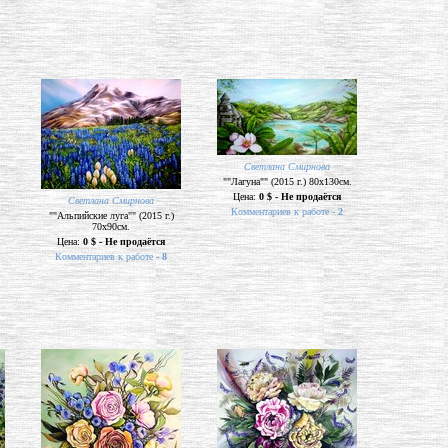
Светлана Смирнова
""Лагуна"" (2015 г.) 80х130см.
Цена:
0 $ - Не продаётся
Светлана Смирнова
Комментариев к работе -
2
""Альпийские луга"" (2015 г.)
70х90см.
Цена:
0 $ - Не продаётся
Комментариев к работе -
8