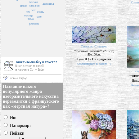
пейзаж
Комме
девушка
названия
масло
лето
лес
осень
солнце
снег
зима
реализм
Светлана Смирнова
""Весеннее цветение"" (2012 г.)
50х100см.
Цена:
0 $ - Не продаётся
Комментариев к работе -
5
Св
""Штиль
Цена
Комме
Название какого
популярного жанра
изобразительного искусства
переводится с французского
как «мертвая натура»?
Ню
Натюрморт
Пейзаж