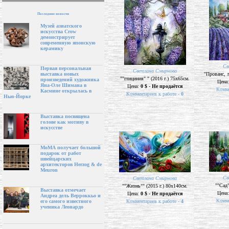
Последние новости
Музей азиатского
искусства Crow
демонстрирует
современную японскую
керамику
Св
Первая персональная
Светлана Смирнова
"Прованс, л
выставка новых
""глициния" " (2016 г.) 75х65см.
произведений художника
Цена
Яна-Оле Шимана в
Цена:
0 $ - Не продаётся
Комме
Касмине открылась в
Комментариев к работе -
0
Нью-Йорке
Выставка посвящена
голове как мотиву в
искусстве
МоМА получает большой
подарок от работ
швейцарских
архитекторов Herzog & de
Meuron
Св
Светлана Смирнова
""Сад"
""Жизнь"" (2015 г.) 80х140см.
Выставка отмечает
Цена
Цена:
0 $ - Не продаётся
Андреа дель Верроккьо и
Комме
Комментариев к работе -
4
его самого известного
ученика Леонардо