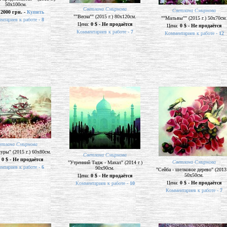
50х100см.
Светлана Смирнова
Светлана Смирнова
:
2000 грн. -
Купить
""Весна"" (2015 г.) 80х120см.
""Мальвы"" (2015 г.) 50х70см.
нтариев к работе -
8
Цена:
0 $ - Не продаётся
Цена:
0 $ - Не продаётся
Комментариев к работе -
7
Комментариев к работе -
12
етлана Смирнова
куры" (2015 г.) 60х80см.
Светлана Смирнова
:
0 $ - Не продаётся
Светлана Смирнова
"Утренний Тадж - Махал" (2014 г.)
нтариев к работе -
6
90х90см.
"Сейба - шелковое дерево" (2013 
50х50см.
Цена:
0 $ - Не продаётся
Цена:
0 $ - Не продаётся
Комментариев к работе -
10
Комментариев к работе -
7