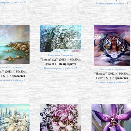
нтариев к работе -
14
Комментариев к работе -
1
Светлана Смирнова
""Зимний сад"" (2013 г.) 60х90см.
Цена:
0 $ - Не продаётся
етлана Смирнова
Комментариев к работе -
7
Светлана Смирнова
"" (2013 г.) 80х80см.
""Взгляд"" (2012 г.) 60х80см.
:
0 $ - Не продаётся
Цена:
0 $ - Не продаётся
нтариев к работе -
2
Комментариев к работе -
3