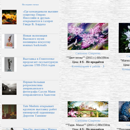
Последние статьи
«Где командовали высшие
существа: Генрих
Нюссляйн и друзья»
открывается в галерее
Гвидо В. Баудаха
Новая экспозиция
Высокого музея
посвящена искусству
южных backroads
Светлана Смирнова
Св
""Цвет весны"" (2015 г.) 60х100см.
Выставка в Глиптотеке
"Магнол
Цена:
0 $ - Не продаётся
предлагает скульптурную
Цена
одиссею 1789-1914 годов
Комментариев к работе -
3
Комме
Первая большая
ретроспектива
американского
фотографа Салли Манн
отправляется в Хьюстон
Tate Modern открывает
крупную выставку работ
пионерской художницы
Доротеи Таннинг
Светлана Смирнова
""Тадж- Махал"" (2015 г.) 80х150см.
Св
Цена:
0 $ - Не продаётся
""Праздник
Neo-Op: выставка Марка