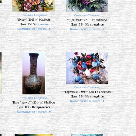
Светлана Смирнова
Светлана Смирнова
"Букет" (2015 г.) 90х90см.
""Для тебя"" (2015 г.) 80х80см.
Цена:
250 $ -
Купить
Цена:
0 $ - Не продаётся
Комментариев к работе -
6
Комментариев к работе -
7
Светлана Смирнова
""Гортензия и мак"" (2014 г.) 70х90см.
Цена:
0 $ - Не продаётся
Светлана Смирнова
Комментариев к работе -
1
г.)
"Ваза " Ажур"" (2014 г.) 65х40см.
Цена:
0 $ - Не продаётся
Комментариев к работе -
0