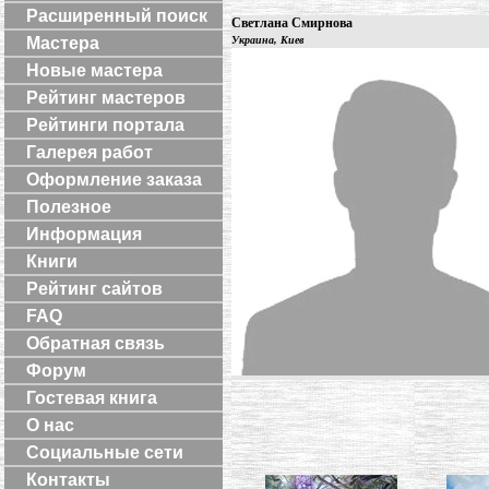
Расширенный поиск
Светлана Смирнова
Мастера
Украина, Киев
Новые мастера
Рейтинг мастеров
Рейтинги портала
Галерея работ
Оформление заказа
Полезное
Информация
Книги
Рейтинг сайтов
FAQ
Обратная связь
Форум
Гостевая книга
О нас
Социальные сети
Контакты