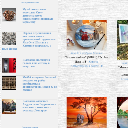
Последние новости
Музей азиатского
искусства Crow
демонстрирует
современную японскую
керамику
Первая персональная
выставка новых
произведений художника
Яна-Оле Шимана в
Касмине открылась в
Нью-Йорке
Зінаїда Онофрюк Іванівна
"Вот она любовь" (2018 г.) 12х12см.
Выставка посвящена
Цена:
1 $ -
Купить
Зінаї
голове как мотиву в
Комментариев к работе -
0
искусстве
"Магнол
Цена
МоМА получает большой
Комме
подарок от работ
швейцарских
архитекторов Herzog & de
Meuron
Выставка отмечает
Андреа дель Верроккьо и
его самого известного
ученика Леонардо
Последние статьи