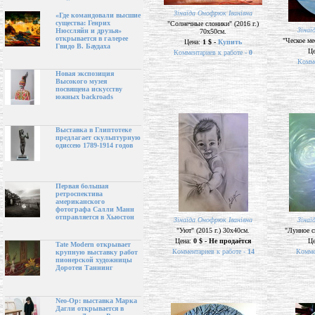
Зінаїда Онофрюк Іванівна
«Где командовали высшие
существа: Генрих
"Солнечные слоники" (2016 г.)
Зінаї
Нюссляйн и друзья»
70х50см.
открывается в галерее
"Ческое ме
Цена:
1 $ -
Купить
Гвидо В. Баудаха
Ц
Комментариев к работе -
0
Комме
Новая экспозиция
Высокого музея
посвящена искусству
южных backroads
Выставка в Глиптотеке
предлагает скульптурную
одиссею 1789-1914 годов
Первая большая
ретроспектива
американского
фотографа Салли Манн
отправляется в Хьюстон
Зінаїда Онофрюк Іванівна
Зінаї
"Уют" (2015 г.) 30х40см.
"Лунное с
Цена:
0 $ - Не продаётся
Ц
Tate Modern открывает
Комментариев к работе -
14
Комме
крупную выставку работ
пионерской художницы
Доротеи Таннинг
Neo-Op: выставка Марка
Дагли открывается в