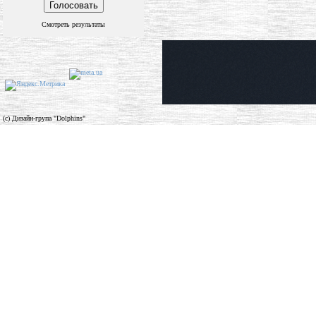
Смотреть результаты
(c) Дизайн-група "Dolphins"