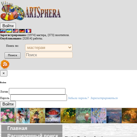
Войти
Зарегистрировано:
[1974] мастера, [373] посетителя.
Опубликовано:
[32814] работы.
Поиск по:
×
Войти
Логин
Пароль
Забыли пароль?
Зарегистрироваться
Войти
Главная
Расширенный поиск