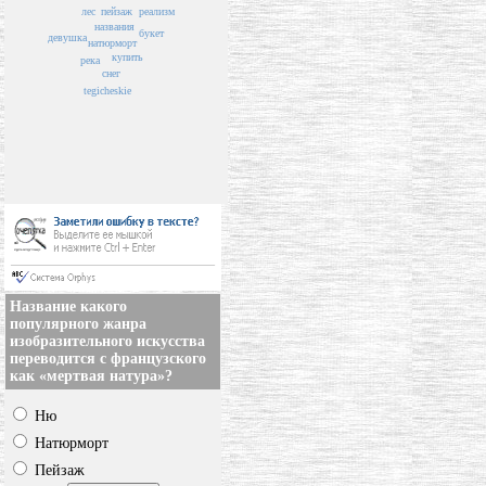
лес
реализм
пейзаж
названия
букет
девушка
натюрморт
купить
река
снег
tegicheskie
Название какого
популярного жанра
изобразительного искусства
переводится с французского
как «мертвая натура»?
Ню
Натюрморт
Пейзаж