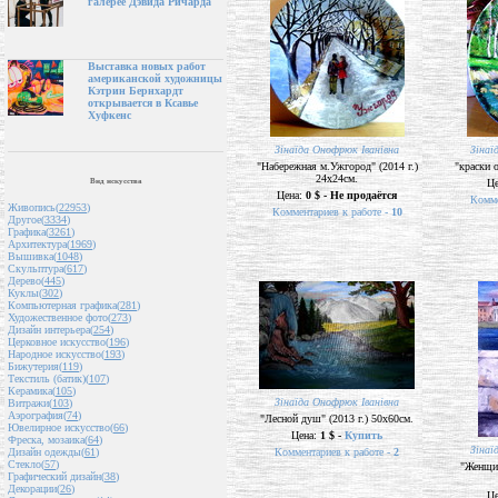
галерее Дэвида Ричарда
Выставка новых работ
американской художницы
Кэтрин Бернхардт
открывается в Ксавье
Хуфкенс
Зінаїда Онофрюк Іванівна
Зінаї
"Набережная м.Ужгород" (2014 г.)
"краски о
24х24см.
Вид искусства
Ц
Цена:
0 $ - Не продаётся
Комме
Живопись(
22953
)
Комментариев к работе -
10
Другое(
3334
)
Графика(
3261
)
Архитектура(
1969
)
Вышивка(
1048
)
Скульптура(
617
)
Дерево(
445
)
Куклы(
302
)
Компьютерная графика(
281
)
Художественное фото(
273
)
Дизайн интерьера(
254
)
Церковное искусство(
196
)
Народное искусство(
193
)
Бижутерия(
119
)
Текстиль (батик)(
107
)
Керамика(
105
)
Зінаїда Онофрюк Іванівна
Витражи(
103
)
Аэрография(
74
)
"Лесной душ" (2013 г.) 50х60см.
Ювелирное искусство(
66
)
Цена:
1 $ -
Купить
Фреска, мозаика(
64
)
Зінаї
Комментариев к работе -
2
Дизайн одежды(
61
)
Стекло(
57
)
"Женщин
Графический дизайн(
38
)
Декорации(
26
)
Ц