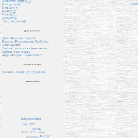
Лоскутная картина(
14
)
Комме
Флордизайн(
9
)
Пэчворк(
4
)
Бодиарт(
3
)
Плакат(
2
)
Ленд-арт(
2
)
Театр. костюмы(
0
)
День рождения
Артем Коряпин Влерьевич
Владлена Владимировна Горбунова
Дима Краснов
Любовь Белянчикова Анатольевна
Любовь Белянчикова
Марк Макаров Владимирович
Полезные ссылки
Ежевика - товары для рукоделия
Облако тегов
импрессионизм
зима
небо
солнце
масло
лето
осень
Портрет
живопись