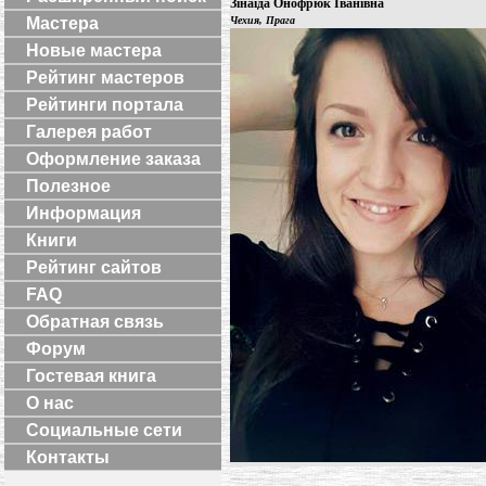
Зінаїда Онофрюк Іванівна
Мастера
Чехия, Прага
Новые мастера
Рейтинг мастеров
Рейтинги портала
Галерея работ
Оформление заказа
Полезное
Информация
Книги
Рейтинг сайтов
FAQ
Обратная связь
Форум
Гостевая книга
О нас
Социальные сети
Контакты