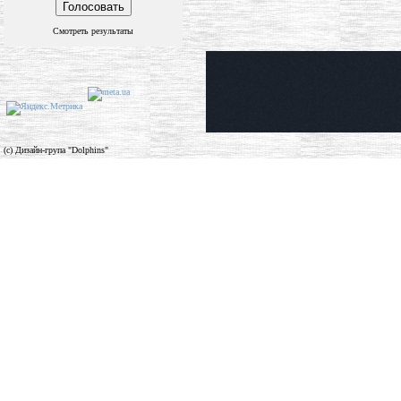
Смотреть результаты
(c) Дизайн-група "Dolphins"