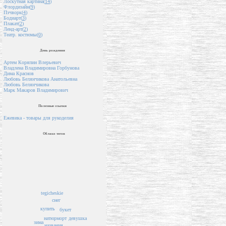
Лоскутная картина(
14
)
Флордизайн(
9
)
Пэчворк(
4
)
Бодиарт(
3
)
Плакат(
2
)
Ленд-арт(
2
)
Театр. костюмы(
0
)
День рождения
Артем Коряпин Влерьевич
Владлена Владимировна Горбунова
Дима Краснов
Любовь Белянчикова Анатольевна
Любовь Белянчикова
Марк Макаров Владимирович
Полезные ссылки
Ежевика - товары для рукоделия
Облако тегов
tegicheskie
снег
купить
букет
девушка
натюрморт
зима
названия