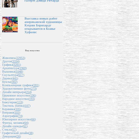
галерее Дэвида Ричарда
Выставка новых работ
американской художницы
Кэтрин Бернхардт
открывается в Ксавье
Хуфкенс
Вид искусства
Живопись(
22953
)
Другое(
3334
)
Графика(
3261
)
Архитектура(
1969
)
Вышивка(
1048
)
Скульптура(
617
)
Дерево(
445
)
Куклы(
302
)
Компьютерная графика(
281
)
Художественное фото(
273
)
Дизайн интерьера(
254
)
Церковное искусство(
196
)
Народное искусство(
193
)
Бижутерия(
119
)
Текстиль (батик)(
107
)
Керамика(
105
)
Витражи(
103
)
Аэрография(
74
)
Ювелирное искусство(
66
)
Фреска, мозаика(
64
)
Дизайн одежды(
61
)
Стекло(
57
)
Графический дизайн(
38
)
Декорации(
26
)