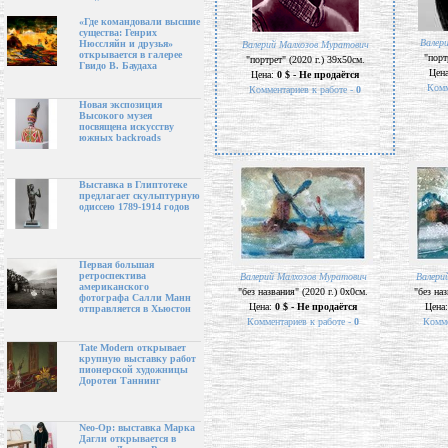
«Где командовали высшие
существа: Генрих
Валер
Нюссляйн и друзья»
Валерий Малхозов Муратович
открывается в галерее
"порт
"портрет" (2020 г.) 39х50см.
Гвидо В. Баудаха
Цен
Цена:
0 $ - Не продаётся
Комм
Комментариев к работе -
0
Новая экспозиция
Высокого музея
посвящена искусству
южных backroads
Выставка в Глиптотеке
предлагает скульптурную
одиссею 1789-1914 годов
Первая большая
ретроспектива
Валерий Малхозов Муратович
Валери
американского
"без названия" (2020 г.) 0х0см.
"без наз
фотографа Салли Манн
Цена:
0 $ - Не продаётся
Цена
отправляется в Хьюстон
Комментариев к работе -
0
Комме
Tate Modern открывает
крупную выставку работ
пионерской художницы
Доротеи Таннинг
Neo-Op: выставка Марка
Дагли открывается в