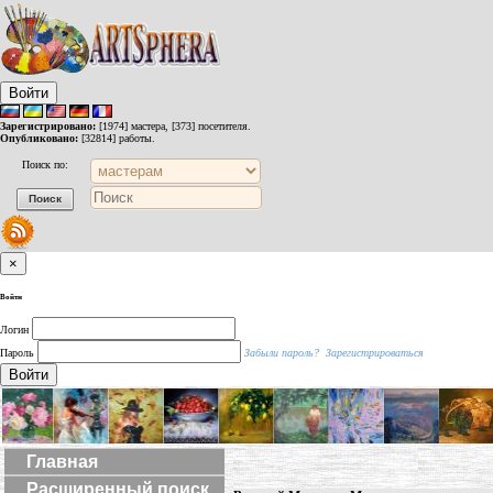
Войти
Зарегистрировано:
[1974] мастера, [373] посетителя.
Опубликовано:
[32814] работы.
Поиск по:
×
Войти
Логин
Пароль
Забыли пароль?
Зарегистрироваться
Войти
Главная
Расширенный поиск