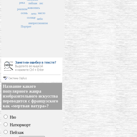
река
лес
пейзаж
живопись
реализм
масло
осень
лето
солнце
небо
импрессионизм
Портрет
Название какого
популярного жанра
изобразительного искусства
переводится с французского
как «мертвая натура»?
Ню
Натюрморт
Пейзаж