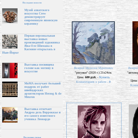
Последние новости
Музей азиатского
искусства Crow
демонстрирует
современную японскую
керамику
Первая персональная
выставка новых
произведений художника
Яна-Оле Шимана в
Касмине открылась в
Нью-Йорке
Выставка посвящена
Валерий Малхозов Муратович
Валери
голове как мотиву в
искусстве
"рисунки" (2020 г.) 21х24см.
"автопор
Цена:
600 руб. -
Купить
Цена
Комментариев к работе -
0
МоМА получает большой
Комме
подарок от работ
швейцарских
архитекторов Herzog & de
Meuron
Выставка отмечает
Андреа дель Верроккьо и
его самого известного
ученика Леонардо
Последние статьи