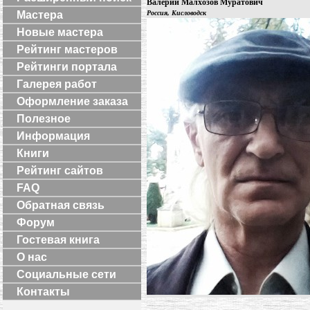
Валерий Малхозов Муратович
Мастера
Россия, Кисловодск
Новые мастера
Рейтинг мастеров
Рейтинги портала
Галерея работ
Оформление заказа
Полезное
Информация
Книги
Рейтинг сайтов
FAQ
Обратная связь
Форум
Гостевая книга
О нас
Социальные сети
Контакты