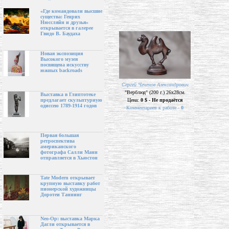
«Где командовали высшие
существа: Генрих
Нюссляйн и друзья»
открывается в галерее
Гвидо В. Баудаха
Новая экспозиция
Высокого музея
посвящена искусству
южных backroads
Сергей Чеченов Александрович
"Верблюд" (200 г.) 26х28см.
Выставка в Глиптотеке
Цена:
0 $ - Не продаётся
предлагает скульптурную
одиссею 1789-1914 годов
Комментариев к работе -
0
Первая большая
ретроспектива
американского
фотографа Салли Манн
отправляется в Хьюстон
Tate Modern открывает
крупную выставку работ
пионерской художницы
Доротеи Таннинг
Neo-Op: выставка Марка
Дагли открывается в