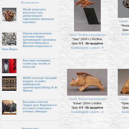
Последние новости
Музей азиатского
искусства Crow
демонстрирует
современную японскую
Сергей 
керамику
"Филин
Цена
Первая персональная
Комме
Сергей Чеченов Александрович
выставка новых
"Заяц" (2016 г.) 30х30см.
произведений художника
Яна-Оле Шимана в
Цена:
0 $ - Не продаётся
Касмине открылась в
Комментариев к работе -
0
Нью-Йорке
Выставка посвящена
голове как мотиву в
искусстве
МоМА получает большой
подарок от работ
швейцарских
архитекторов Herzog & de
Meuron
Сергей Чеченов Александрович
Сергей 
Выставка отмечает
"Кабан" (2014 г.) 6х8см.
"Прива
Андреа дель Верроккьо и
Цена:
0 $ - Не продаётся
Цена
его самого известного
ученика Леонардо
Комментариев к работе -
2
Комме
Последние статьи