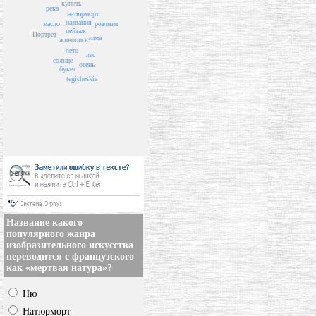
купить
река
натюрморт
названия
реализм
масло
пейзаж
Портрет
зима
живопись
лето
лес
солнце
осень
букет
tegicheskie
Название какого
популярного жанра
изобразительного искусства
переводится с французского
как «мертвая натура»?
Ню
Натюрморт