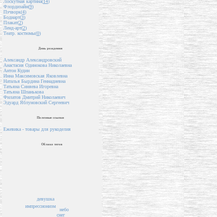
Лоскутная картина(
14
)
Флордизайн(
9
)
Пэчворк(
4
)
Бодиарт(
3
)
Плакат(
2
)
Ленд-арт(
2
)
Театр. костюмы(
0
)
День рождения
Александр Александровский
Анастасия Одинокова Николаевна
Антон Кудин
Инна Максимовская Яковлевна
Наталья Бырдина Геннадиевна
Татьяна Синяева Игоревна
Татьяна Шпанькова
Филатов Дмитрий Николаевич
Эдуард Яблуновский Сергеевич
Полезные ссылки
Ежевика - товары для рукоделия
Облако тегов
девушка
импрессионизм
небо
снег