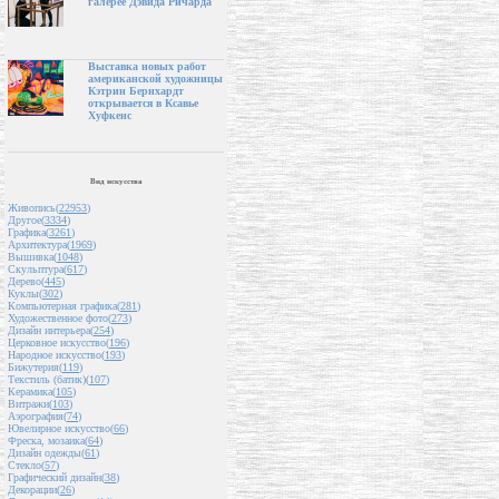
галерее Дэвида Ричарда
Выставка новых работ
американской художницы
Кэтрин Бернхардт
открывается в Ксавье
Хуфкенс
Вид искусства
Живопись(
22953
)
Другое(
3334
)
Графика(
3261
)
Архитектура(
1969
)
Вышивка(
1048
)
Скульптура(
617
)
Дерево(
445
)
Куклы(
302
)
Компьютерная графика(
281
)
Художественное фото(
273
)
Дизайн интерьера(
254
)
Церковное искусство(
196
)
Народное искусство(
193
)
Бижутерия(
119
)
Текстиль (батик)(
107
)
Керамика(
105
)
Витражи(
103
)
Аэрография(
74
)
Ювелирное искусство(
66
)
Фреска, мозаика(
64
)
Дизайн одежды(
61
)
Стекло(
57
)
Графический дизайн(
38
)
Декорации(
26
)