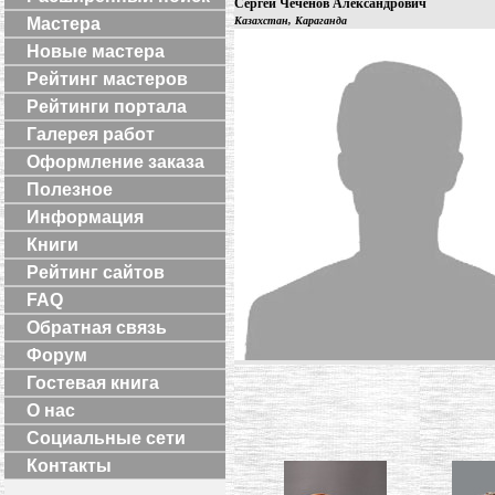
Сергей Чеченов Александрович
Мастера
Казахстан, Караганда
Новые мастера
Рейтинг мастеров
Рейтинги портала
Галерея работ
Оформление заказа
Полезное
Информация
Книги
Рейтинг сайтов
FAQ
Обратная связь
Форум
Гостевая книга
О нас
Социальные сети
Контакты