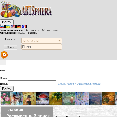
Войти
Зарегистрировано:
[1974] мастера, [373] посетителя.
Опубликовано:
[32814] работы.
Поиск по:
×
Войти
Логин
Пароль
Забыли пароль?
Зарегистрироваться
Войти
Главная
Расширенный поиск