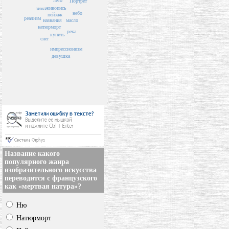
лето
Портрет
живопись
зима
небо
пейзаж
реализм
названия
масло
натюрморт
река
купить
снег
импрессионизм
девушка
Название какого
популярного жанра
изобразительного искусства
переводится с французского
как «мертвая натура»?
Ню
Натюрморт