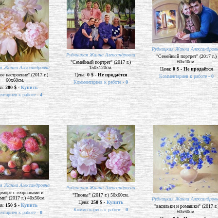
Рудницкая Жанна Александров
Рудницкая Жанна Александровна
"Семейный портрет" (2017 г.)
60х40см.
"Семейный портрет" (2017 г.)
я Жанна Александровна
150х120см.
Цена:
0 $ - Не продаётся
е настроение" (2017 г.)
Цена:
0 $ - Не продаётся
Комментариев к работе -
0
60х60см.
Комментариев к работе -
0
на:
200 $ -
Купить
нтариев к работе -
4
я Жанна Александровна
Рудницкая Жанна Александровна
рморт с георгинами и
"Пионы" (2017 г.) 50х60см.
ми" (2017 г.) 40х50см.
Рудницкая Жанна Александров
Цена:
250 $ -
Купить
на:
150 $ -
Купить
"васильки и ромашки" (2017 г.
Комментариев к работе -
0
60х60см.
нтариев к работе -
0