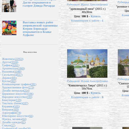
Рудницка
Дагли открывается в
Рудницкая Жанна Александровна
галерее Дэвида Ричарда
"розовые п
"древовидный пион" (2015 г.)
Це
40х30см.
Комме
Цена:
100 $ -
Купить
Комментариев к работе -
1
Выставка новых работ
американской художницы
Кэтрин Бернхардт
открывается в Ксавье
Хуфкенс
Вид искусства
Живопись(
22953
)
Другое(
3334
)
Графика(
3261
)
Архитектура(
1969
)
Вышивка(
1048
)
Скульптура(
617
)
Дерево(
445
)
Рудницка
Рудницкая Жанна Александровна
Куклы(
302
)
"Святоус
Компьютерная графика(
281
)
"Киевопечерска Лавра" (2015 г.)
(
Художественное фото(
273
)
50х70см.
Дизайн интерьера(
254
)
Цена
Цена:
100 $ -
Купить
Церковное искусство(
196
)
Комме
Народное искусство(
193
)
Комментариев к работе -
0
Бижутерия(
119
)
Текстиль (батик)(
107
)
Керамика(
105
)
Витражи(
103
)
Аэрография(
74
)
Ювелирное искусство(
66
)
Фреска, мозаика(
64
)
Дизайн одежды(
61
)
Стекло(
57
)
Графический дизайн(
38
)