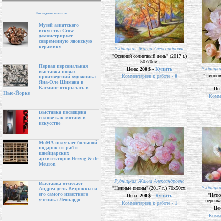
Последние новости
Музей азиатского
искусства Crow
демонстрирует
современную японскую
керамику
Рудницкая Жанна Александровна
"Осенний солнечный день" (2017 г.)
50х70см.
Первая персональная
Рудницка
Цена:
200 $ -
Купить
выставка новых
"Пионово
Комментариев к работе -
0
произведений художника
Яна-Оле Шимана в
Касмине открылась в
Це
Нью-Йорке
Комме
Выставка посвящена
голове как мотиву в
искусстве
МоМА получает большой
подарок от работ
швейцарских
архитекторов Herzog & de
Meuron
Рудницкая Жанна Александровна
Выставка отмечает
Рудницка
"Нежные пионы" (2017 г.) 70х50см.
Андреа дель Верроккьо и
его самого известного
"Натю
Цена:
200 $ -
Купить
ученика Леонардо
персика
Комментариев к работе -
1
Це
Комме