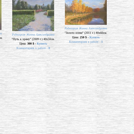
Рудницкая Жанна Александровна
"Золото осени" (2011 г.) 40х60см.
на
Рудницкая Жанна Александровна
Цена:
250 $ -
Купить
см.
"Путь к храму" (2009 г.) 40х50см.
Комментариев к работе -
3
Цена:
300 $ -
Купить
Комментариев к работе -
0