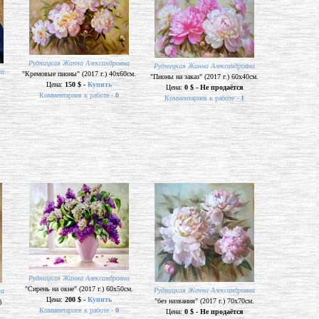
Рудницкая Жанна Александровна
Рудницкая Жанна Александровна
на
"Кремовые пионы" (2017 г.) 40х60см.
"Пионы на заказ" (2017 г.) 60х40см.
Цена:
150 $ -
Купить
Цена:
0 $ - Не продаётся
Комментариев к работе -
0
Комментариев к работе -
1
Рудницкая Жанна Александровна
"Сирень на окне" (2017 г.) 60х50см.
Рудницкая Жанна Александровна
на
Цена:
200 $ -
Купить
"без названия" (2017 г.) 70х70см.
)
Комментариев к работе -
0
Цена:
0 $ - Не продаётся