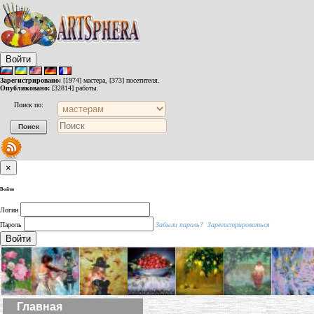
Войти
Зарегистрировано:
[1974] мастера, [373] посетителя.
Опубликовано:
[32814] работы.
Поиск по:
×
Войти
Логин
Пароль
Забыли пароль?
Зарегистрироваться
Войти
Главная