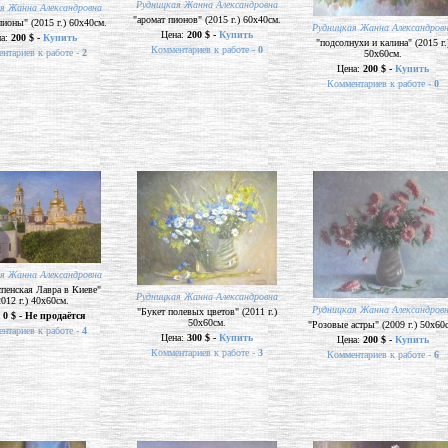
Рудницкая Жанна Александровна
я Жанна Александровна
"аромат пионов" (2015 г.) 60х40см.
ионы" (2015 г.) 60х40см.
Рудницкая Жанна Александров
Цена:
200 $ -
Купить
на:
200 $ -
Купить
"подсолнухи и калина" (2015 г.
Комментариев к работе -
0
нтариев к работе -
2
50х60см.
Цена:
200 $ -
Купить
Комментариев к работе -
0
я Жанна Александровна
пенская Лавра в Киеве"
Рудницкая Жанна Александровна
2012 г.) 40х60см.
Рудницкая Жанна Александров
"Букет полевых цветов" (2011 г.)
:
0 $ - Не продаётся
50х60см.
"Розовые астры" (2009 г.) 50х60
нтариев к работе -
4
Цена:
300 $ -
Купить
Цена:
200 $ -
Купить
Комментариев к работе -
3
Комментариев к работе -
6