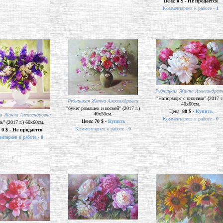
Цена:
0 $ - Не продаётся
Комментариев к работе -
1
Рудницкая Жанна Александров
"Натюрморт с пионами" (2017 г.
Рудницкая Жанна Александровна
40х60см.
"букет ромашек и космей" (2017 г.)
Цена:
80 $ -
Купить
40х50см.
я Жанна Александровна
Комментариев к работе -
0
Цена:
70 $ -
Купить
ь" (2017 г.) 60х60см.
Комментариев к работе -
0
:
0 $ - Не продаётся
нтариев к работе -
0