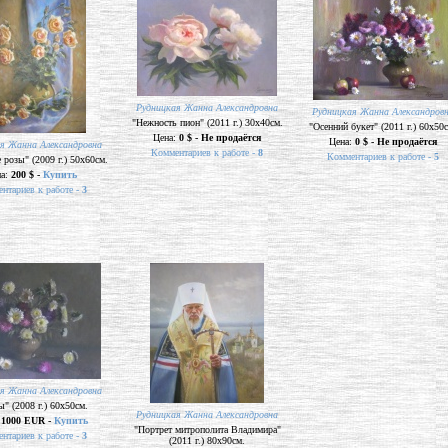
Рудницкая Жанна Александровна
Рудницкая Жанна Александров
"Нежность пион" (2011 г.) 30х40см.
"Осенний букет" (2011 г.) 60х50
Цена:
0 $ - Не продаётся
Цена:
0 $ - Не продаётся
я Жанна Александровна
Комментариев к работе -
8
Комментариев к работе -
5
розы" (2009 г.) 50х60см.
на:
200 $ -
Купить
нтариев к работе -
3
я Жанна Александровна
ы" (2008 г.) 60х50см.
Рудницкая Жанна Александровна
:
1000 EUR -
Купить
"Портрет митрополита Владимира"
нтариев к работе -
3
(2011 г.) 80х90см.