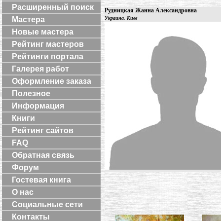
Расширенный поиск
Рудницкая Жанна Александровна
Мастера
Украина, Киев
Новые мастера
Рейтинг мастеров
Рейтинги портала
Галерея работ
Оформление заказа
Полезное
Информация
Книги
Рейтинг сайтов
FAQ
Обратная связь
Форум
Гостевая книга
О нас
Социальные сети
Контакты