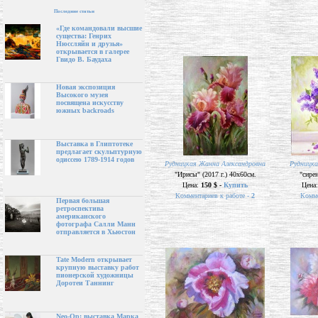
Последние статьи
«Где командовали высшие
существа: Генрих
Нюссляйн и друзья»
открывается в галерее
Гвидо В. Баудаха
Новая экспозиция
Высокого музея
посвящена искусству
южных backroads
Выставка в Глиптотеке
предлагает скульптурную
одиссею 1789-1914 годов
Рудницкая Жанна Александровна
Рудницка
"Ирисы" (2017 г.) 40х60см.
"сирен
Цена:
150 $ -
Купить
Цена
Комментариев к работе -
2
Комме
Первая большая
ретроспектива
американского
фотографа Салли Манн
отправляется в Хьюстон
Tate Modern открывает
крупную выставку работ
пионерской художницы
Доротеи Таннинг
Neo-Op: выставка Марка