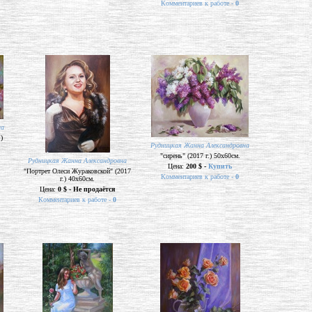
Комментариев к работе -
0
на
)
Рудницкая Жанна Александровна
"сирень" (2017 г.) 50х60см.
Рудницкая Жанна Александровна
Цена:
200 $ -
Купить
"Портрет Олеси Жураковской" (2017
Комментариев к работе -
0
г.) 40х60см.
Цена:
0 $ - Не продаётся
Комментариев к работе -
0