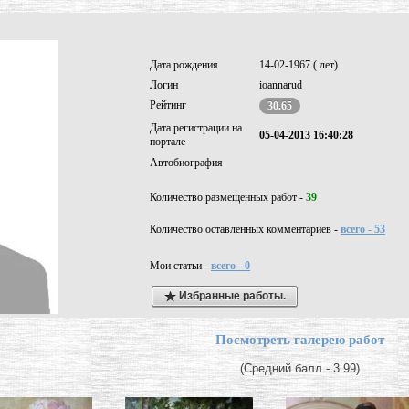
Дата рождения
14-02-1967 ( лет)
Логин
ioannarud
Рейтинг
30.65
Дата регистрации на
05-04-2013 16:40:28
портале
Автобиография
Количество размещенных работ -
39
Количество оставленных комментариев -
всего - 53
Мои статьи -
всего - 0
Избранные работы.
Посмотреть галерею работ
(Средний балл - 3.99)