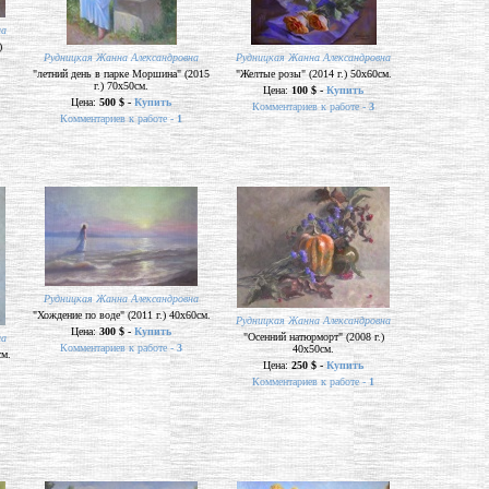
на
)
Рудницкая Жанна Александровна
Рудницкая Жанна Александровна
"летний день в парке Моршина" (2015
"Желтые розы" (2014 г.) 50х60см.
г.) 70х50см.
Цена:
100 $ -
Купить
Цена:
500 $ -
Купить
Комментариев к работе -
3
Комментариев к работе -
1
Рудницкая Жанна Александровна
"Хождение по воде" (2011 г.) 40х60см.
Рудницкая Жанна Александровна
Цена:
300 $ -
Купить
"Осенний натюрморт" (2008 г.)
на
Комментариев к работе -
3
40х50см.
см.
Цена:
250 $ -
Купить
Комментариев к работе -
1