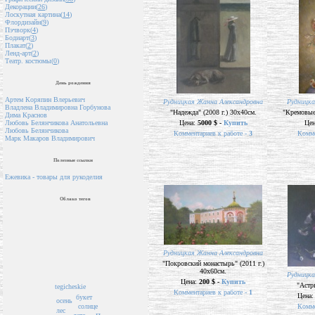
Декорации(
26
)
Лоскутная картина(
14
)
Флордизайн(
9
)
Пэчворк(
4
)
Бодиарт(
3
)
Плакат(
2
)
Ленд-арт(
2
)
Театр. костюмы(
0
)
День рождения
Артем Коряпин Влерьевич
Рудницкая Жанна Александровна
Рудницка
Владлена Владимировна Горбунова
"Надежда" (2008 г.) 30х40см.
"Кремовые 
Дима Краснов
Цена:
5000 $ -
Купить
Це
Любовь Белянчикова Анатольевна
Любовь Белянчикова
Комментариев к работе -
3
Комме
Марк Макаров Владимирович
Полезные ссылки
Ежевика - товары для рукоделия
Облако тегов
Рудницкая Жанна Александровна
"Покровский монастырь" (2011 г.)
40х60см.
Рудницка
Цена:
200 $ -
Купить
"Астр
tegicheskie
Комментариев к работе -
1
Цена
букет
осень
солнце
Комме
лес