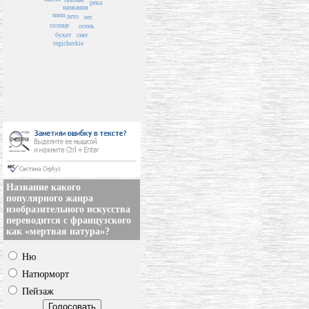
река
названия
зима
лето
лес
солнце
осень
букет
снег
tegicheskie
Название какого
популярного жанра
изобразительного искусства
переводится с французского
как «мертвая натура»?
Ню
Натюрморт
Пейзаж