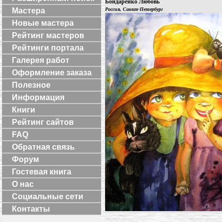
Бондаренко Любовь
Мастера
Россия, Санкт-Петербург
Новые мастера
Рейтинг мастеров
Рейтинги портала
Галерея работ
Оформление заказа
Полезное
Информация
Книги
Рейтинг сайтов
FAQ
Обратная связь
Форум
Гостевая книга
О нас
Социальные сети
Контакты