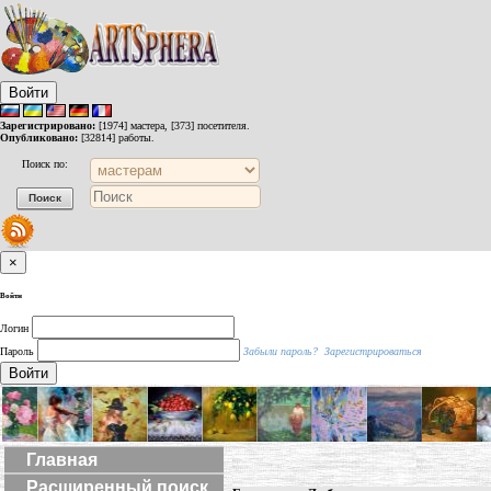
Войти
Зарегистрировано:
[1974] мастера, [373] посетителя.
Опубликовано:
[32814] работы.
Поиск по:
×
Войти
Логин
Пароль
Забыли пароль?
Зарегистрироваться
Войти
Главная
Расширенный поиск