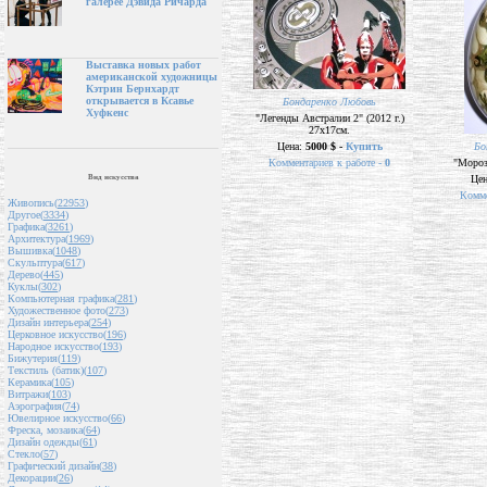
галерее Дэвида Ричарда
Выставка новых работ
американской художницы
Кэтрин Бернхардт
открывается в Ксавье
Бондаренко Любовь
Хуфкенс
"Легенды Австралии 2" (2012 г.)
27х17см.
Цена:
5000 $ -
Купить
Бо
Комментариев к работе -
0
"Морозк
Вид искусства
Це
Комме
Живопись(
22953
)
Другое(
3334
)
Графика(
3261
)
Архитектура(
1969
)
Вышивка(
1048
)
Скульптура(
617
)
Дерево(
445
)
Куклы(
302
)
Компьютерная графика(
281
)
Художественное фото(
273
)
Дизайн интерьера(
254
)
Церковное искусство(
196
)
Народное искусство(
193
)
Бижутерия(
119
)
Текстиль (батик)(
107
)
Керамика(
105
)
Витражи(
103
)
Аэрография(
74
)
Ювелирное искусство(
66
)
Фреска, мозаика(
64
)
Дизайн одежды(
61
)
Стекло(
57
)
Графический дизайн(
38
)
Декорации(
26
)