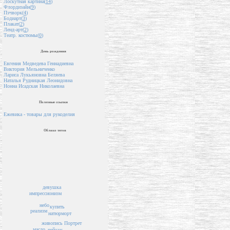
Лоскутная картина(
14
)
Флордизайн(
9
)
Пэчворк(
4
)
Бодиарт(
3
)
Плакат(
2
)
Ленд-арт(
2
)
Театр. костюмы(
0
)
День рождения
Евгения Медведева Геннадиевна
Виктория Мельниченко
Лариса Лукьяновна Беляева
Наталья Рудницкая Леонидовна
Нонна Исадская Николаевна
Полезные ссылки
Ежевика - товары для рукоделия
Облако тегов
девушка
импрессионизм
небо
купить
реализм
натюрморт
Портрет
живопись
масло
пейзаж