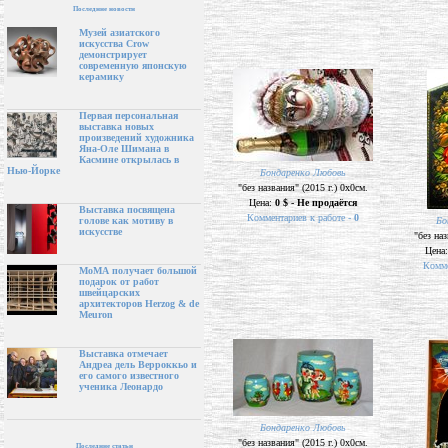
Последние новости
Музей азиатского
искусства Crow
демонстрирует
современную японскую
керамику
Первая персональная
выставка новых
произведений художника
Яна-Оле Шимана в
Касмине открылась в
Нью-Йорке
Бондаренко Любовь
"без названия" (2015 г.) 0х0см.
Цена:
0 $ - Не продаётся
Выставка посвящена
Комментариев к работе -
0
Бо
голове как мотиву в
искусстве
"без наз
Цена
Комме
МоМА получает большой
подарок от работ
швейцарских
архитекторов Herzog & de
Meuron
Выставка отмечает
Андреа дель Верроккьо и
его самого известного
ученика Леонардо
Бондаренко Любовь
"без названия" (2015 г.) 0х0см.
Последние статьи