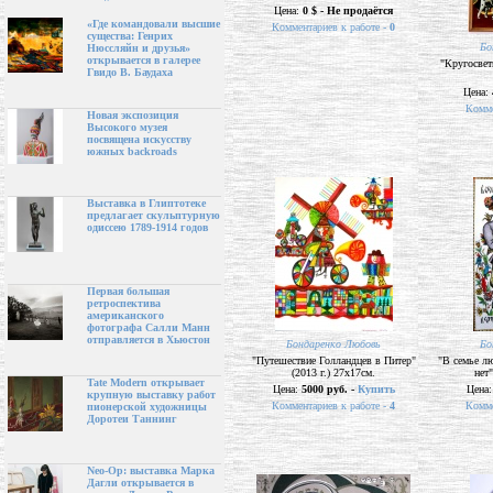
Цена:
0 $ - Не продаётся
«Где командовали высшие
Комментариев к работе -
0
существа: Генрих
Бо
Нюссляйн и друзья»
открывается в галерее
"Кругосвет
Гвидо В. Баудаха
Цена:
Комме
Новая экспозиция
Высокого музея
посвящена искусству
южных backroads
Выставка в Глиптотеке
предлагает скульптурную
одиссею 1789-1914 годов
Первая большая
ретроспектива
американского
фотографа Салли Манн
отправляется в Хьюстон
Бондаренко Любовь
Бо
"Путешествие Голландцев в Питер"
"В семье лю
(2013 г.) 27х17см.
нет"
Tate Modern открывает
Цена:
5000 руб. -
Купить
Цена
крупную выставку работ
Комментариев к работе -
4
Комме
пионерской художницы
Доротеи Таннинг
Neo-Op: выставка Марка
Дагли открывается в