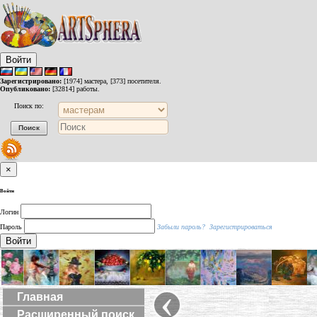
Войти
Зарегистрировано:
[1974] мастера, [373] посетителя.
Опубликовано:
[32814] работы.
Поиск по:
×
Войти
Логин
Пароль
Забыли пароль?
Зарегистрироваться
Войти
‹
Главная
Расширенный поиск