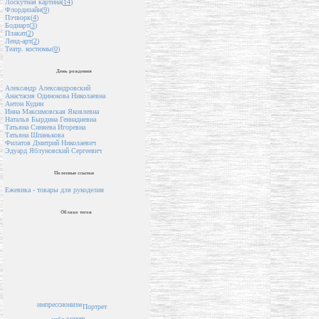
Лоскутная картина(
14
)
Флордизайн(
9
)
Пэчворк(
4
)
Бодиарт(
3
)
Плакат(
2
)
Ленд-арт(
2
)
Театр. костюмы(
0
)
День рождения
Александр Александровский
Анастасия Одинокова Николаевна
Антон Кудин
Инна Максимовская Яковлевна
Наталья Бырдина Геннадиевна
Татьяна Синяева Игоревна
Татьяна Шпанькова
Филатов Дмитрий Николаевич
Эдуард Яблуновский Сергеевич
Полезные ссылки
Ежевика - товары для рукоделия
Облако тегов
импрессионизм
Портрет
купить