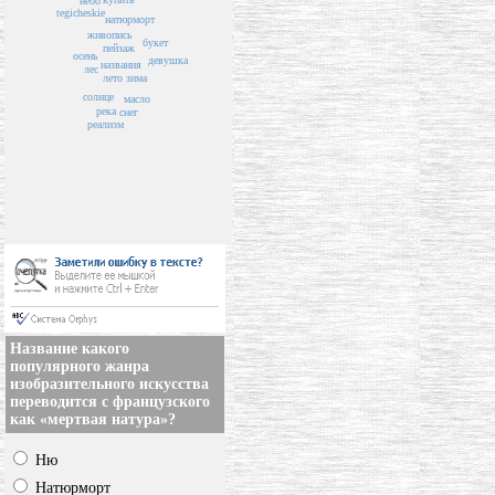
небо
tegicheskie
натюрморт
живопись
букет
пейзаж
осень
девушка
названия
лес
лето
зима
солнце
масло
река
снег
реализм
Название какого
популярного жанра
изобразительного искусства
переводится с французского
как «мертвая натура»?
Ню
Натюрморт