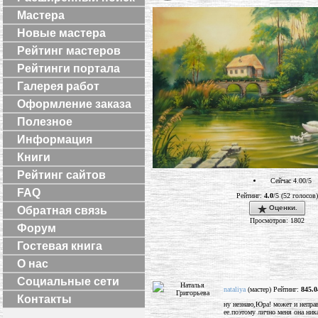
Мастера
Новые мастера
Рейтинг мастеров
Рейтинги портала
Галерея работ
Оформление заказа
Полезное
Информация
Книги
Рейтинг сайтов
Сейчас 4.00/5
FAQ
Рейтинг:
4.0
/5 (52 голосов)
Оценки.
Обратная связь
Просмотров: 1802
Форум
Гостевая книга
О нас
Социальные сети
nataliya
(мастер) Рейтинг:
845.0
Контакты
ну незнаю,Юра! может и неправ
ее.поэтому лично меня она ника