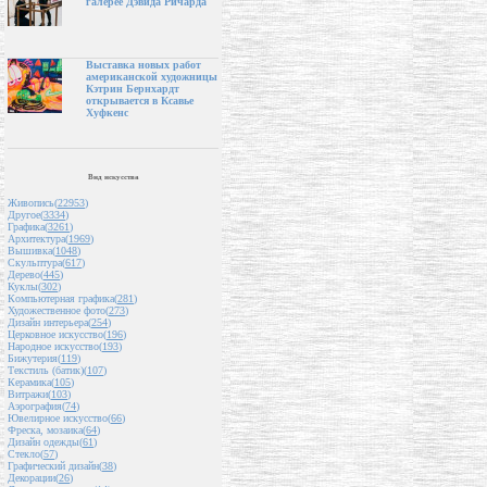
галерее Дэвида Ричарда
Выставка новых работ
американской художницы
Кэтрин Бернхардт
открывается в Ксавье
Хуфкенс
Вид искусства
Живопись(
22953
)
Другое(
3334
)
Графика(
3261
)
Архитектура(
1969
)
Вышивка(
1048
)
Скульптура(
617
)
Дерево(
445
)
Куклы(
302
)
Компьютерная графика(
281
)
Художественное фото(
273
)
Дизайн интерьера(
254
)
Церковное искусство(
196
)
Народное искусство(
193
)
Бижутерия(
119
)
Текстиль (батик)(
107
)
Керамика(
105
)
Витражи(
103
)
Аэрография(
74
)
Ювелирное искусство(
66
)
Фреска, мозаика(
64
)
Дизайн одежды(
61
)
Стекло(
57
)
Графический дизайн(
38
)
Декорации(
26
)