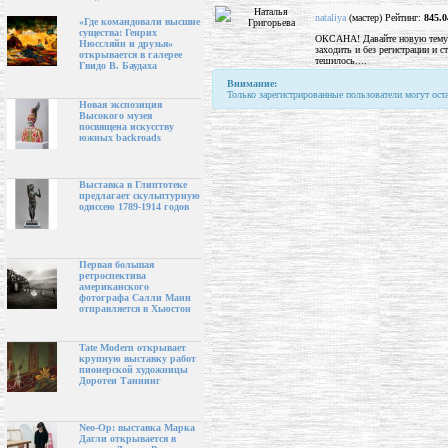
nataliya
(мастер) Рейтинг:
845.0
«Где командовали высшие
существа: Генрих
ОКСАНА! Давайте новую тему н
Нюссляйн и друзья»
заходить и без регистрации и 
открывается в галерее
тешилось....
Гвидо В. Баудаха
Внимание:
Только зарегистрированные пользователи могут ост
Новая экспозиция
Высокого музея
посвящена искусству
южных backroads
Выставка в Глиптотеке
предлагает скульптурную
одиссею 1789-1914 годов
Первая большая
ретроспектива
американского
фотографа Салли Манн
отправляется в Хьюстон
Tate Modern открывает
крупную выставку работ
пионерской художницы
Доротеи Таннинг
Neo-Op: выставка Марка
Дагли открывается в