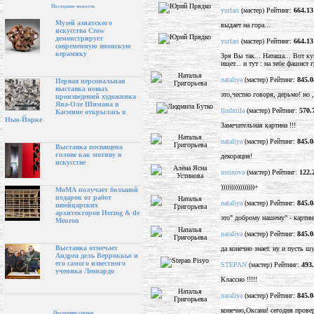
Последние новости
yurlari
(мастер) Рейтинг:
664.13
Музей азиатского
выдает на гора...
искусства Crow
демонстрирует
yurlari
(мастер) Рейтинг:
664.13
современную японскую
керамику
Зря Вы так... Наташа... Вот ку
ищет... и тут : на тебе фашист
nataliya
(мастер) Рейтинг:
845.0
Первая персональная
выставка новых
это,честно говоря, дерьмо! но 
произведений художника
Яна-Оле Шимана в
ljudmila
(мастер) Рейтинг:
570.
Касмине открылась в
Нью-Йорке
Замечательная картина !!!
nataliya
(мастер) Рейтинг:
845.0
Выставка посвящена
голове как мотиву в
декорация!
искусстве
ustinova
(мастер) Рейтинг:
122.
))))))))))))))))+
МоМА получает большой
подарок от работ
nataliya
(мастер) Рейтинг:
845.0
швейцарских
архитекторов Herzog & de
это" доброму нашему" - картин
Meuron
nataliya
(мастер) Рейтинг:
845.0
Выставка отмечает
да конечно знает. ну и пусть шу
Андреа дель Верроккьо и
его самого известного
STEPAN
(мастер) Рейтинг:
493
ученика Леонардо
Классно !!!!!
nataliya
(мастер) Рейтинг:
845.0
конечно,Оксана! сегодня провер
Последние статьи