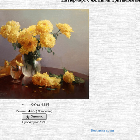
"Натюрморт с желтыми хризантема
Сейчас 4.38/5
Рейтинг:
4.4
/5 (39 голосов)
Оценки.
Просмотров: 1796
Комментарии