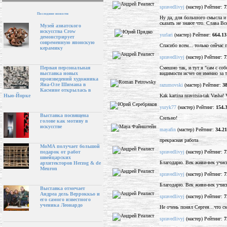
spravedlivyj
(мастер) Рейтинг:
7
Последние новости
Ну да, для большого смысла и 
сказать не знают что. Слава В
Музей азиатского
искусства Crow
yurlari
(мастер) Рейтинг:
664.13
демонстрирует
современную японскую
Спасибо всем... только сейчас 
керамику
spravedlivyj
(мастер) Рейтинг:
7
Смешно так, и тут я "сам с со
Первая персональная
видимости исчез он именно за 
выставка новых
произведений художника
Яна-Оле Шимана в
razumovski
(мастер) Рейтинг:
3
Касмине открылась в
Kak kartina nravitsia-tak Vasha! 
Нью-Йорке
yuryk77
(мастер) Рейтинг:
154.
Выставка посвящена
Сильно!
голове как мотиву в
искусстве
mayafin
(мастер) Рейтинг:
34.21
прекрасная работа
МоМА получает большой
spravedlivyj
(мастер) Рейтинг:
7
подарок от работ
швейцарских
Благодарю. Век живи-век учись
архитекторов Herzog & de
Meuron
spravedlivyj
(мастер) Рейтинг:
7
Благодарю. Век живи-век учись
Выставка отмечает
Андреа дель Верроккьо и
spravedlivyj
(мастер) Рейтинг:
7
его самого известного
ученика Леонардо
Не очень понял Сергея...что с
spravedlivyj
(мастер) Рейтинг:
7