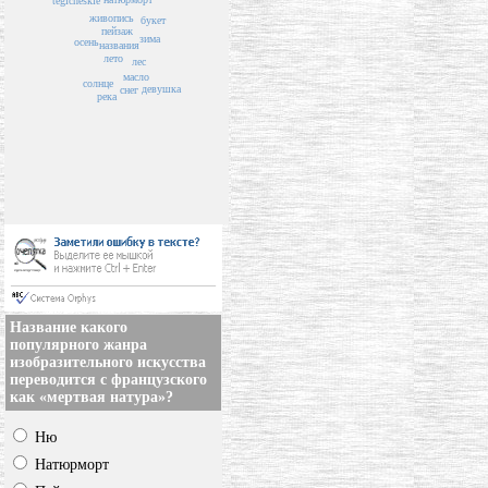
tegicheskie
живопись
букет
пейзаж
зима
осень
названия
лето
лес
масло
солнце
девушка
снег
река
Название какого
популярного жанра
изобразительного искусства
переводится с французского
как «мертвая натура»?
Ню
Натюрморт