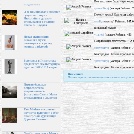
Вот так, такое было утро хорош
Последние статьи
spravedlivyj
(мастер) Рейтинг:
7
«Где командовали высшие
Почему хрень? Отличная работ
существа: Генрих
Нюссляйн и друзья»
nataliya
(мастер) Рейтинг:
845.0
открывается в галерее
Гвидо В. Баудаха
шикарный букет!
vitalreal
(мастер) Рейтинг:
453
Новая экспозиция
Высокого музея
Потрясающее мастерство !!! А 
посвящена искусству
южных backroads
spravedlivyj
(мастер) Рейтинг:
7
Благородно. Тёплая красивая г
Выставка в Глиптотеке
spravedlivyj
(мастер) Рейтинг:
7
предлагает скульптурную
Благородно. Тёплая красивая г
одиссею 1789-1914 годов
Внимание:
Только зарегистрированные пользователи могут ост
Первая большая
ретроспектива
американского
фотографа Салли Манн
отправляется в Хьюстон
Tate Modern открывает
крупную выставку работ
пионерской художницы
Доротеи Таннинг
Neo-Op: выставка Марка