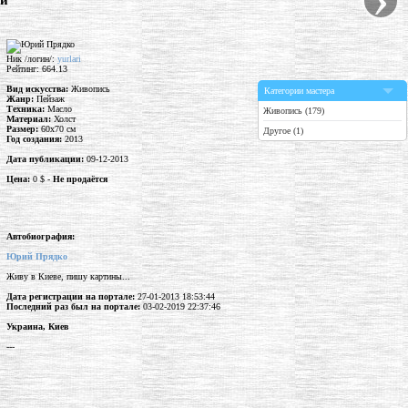
ми"
Ник /логин/:
yurlari
Рейтинг: 664.13
Вид искусства:
Живопись
Категории мастера
Жанр:
Пейзаж
Техника:
Масло
Живопись (179)
Материал:
Холст
Размер:
60x70 см
Другое (1)
Год создания:
2013
Дата публикации:
09-12-2013
Цена:
0 $ -
Не продаётся
Автобиография:
Юрий Прядко
Живу в Киеве, пишу картины...
Дата регистрации на портале:
27-01-2013 18:53:44
Последний раз был на портале:
03-02-2019 22:37:46
Украина, Киев
---