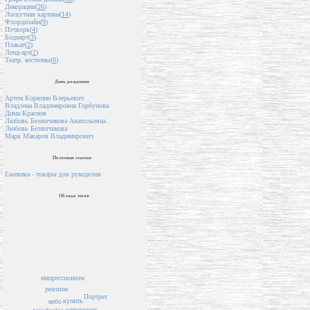
Декорации(
26
)
Лоскутная картина(
14
)
Флордизайн(
9
)
Пэчворк(
4
)
Бодиарт(
3
)
Плакат(
2
)
Ленд-арт(
2
)
Театр. костюмы(
0
)
День рождения
Артем Коряпин Влерьевич
Владлена Владимировна Горбунова
Дима Краснов
Любовь Белянчикова Анатольевна
Любовь Белянчикова
Марк Макаров Владимирович
Полезные ссылки
Ежевика - товары для рукоделия
Облако тегов
импрессионизм
реализм
Портрет
купить
небо
натюрморт