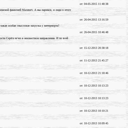
от: 04-05-2015 11:48:38
вописной фамилией Малевич. А мы паримся, и люди в итоге
от: 26-04-2015 13:16:59
ну какая особая смысловая нагрузка у натюрморта?
от: 26-04-2015 10:46:48
ости Серёга исчез в неизвестном направлении. И по всей
от: 15-12-2013 20:38:18
от: 11-12-2013 21:45:27
от: 10-12-2013 21:18:46
от: 10-12-2013 10:13:23
от: 10-12-2013 10:13:23
от: 10-12-2013 10:10:21
от: 10-12-2013 10:09:45