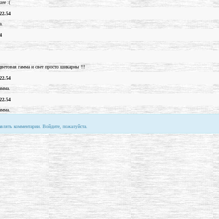
ее :(
22.54
а.
4
цветовая гамма и свет просто шикарны !!!
22.54
амма.
22.54
амма.
авлять комментарии. Войдите, пожалуйста.