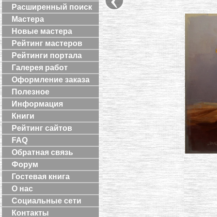
Расширенный поиск
Мастера
Новые мастера
Рейтинг мастеров
Рейтинги портала
Галерея работ
Оформление заказа
Полезное
Информация
Книги
Рейтинг сайтов
FAQ
Обратная связь
Форум
Гостевая книга
О нас
Социальные сети
Контакты