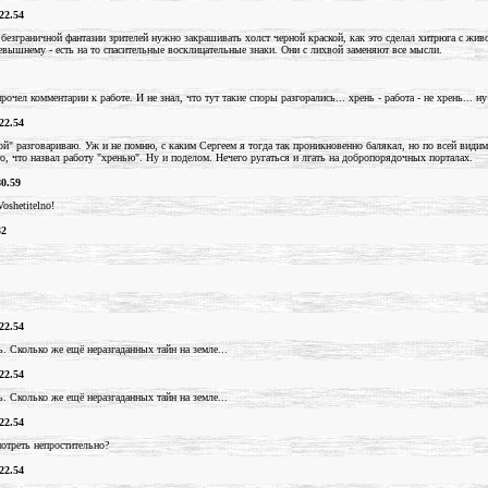
22.54
безграничной фантазии зрителей нужно закрашивать холст черной краской, как это сделал хитрюга с жи
севышнему - есть на то спасительные восклицательные знаки. Они с лихвой заменяют все мысли.
прочел комментарии к работе. И не знал, что тут такие споры разгорались... хрень - работа - не хрень... 
22.54
бой" разговариваю. Уж и не помню, с каким Cергеем я тогда так проникновенно балякал, но по всей видим
то, что назвал работу "хренью". Ну и поделом. Нечего ругаться и лгать на добропорядочных порталах.
80.59
Voshetitelno!
32
22.54
. Сколько же ещё неразгаданных тайн на земле...
22.54
. Сколько же ещё неразгаданных тайн на земле...
22.54
мотреть непростительно?
22.54