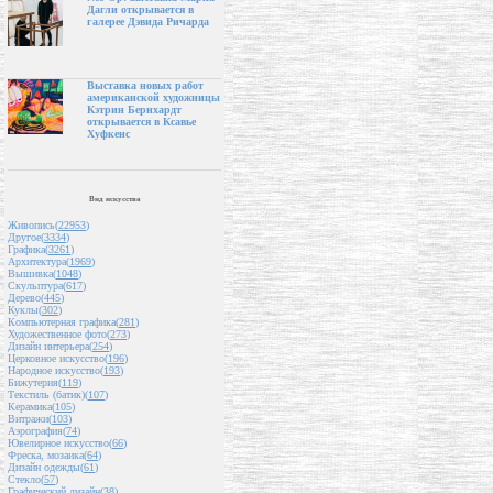
Дагли открывается в
галерее Дэвида Ричарда
Выставка новых работ
американской художницы
Кэтрин Бернхардт
открывается в Ксавье
Хуфкенс
Вид искусства
Живопись(
22953
)
Другое(
3334
)
Графика(
3261
)
Архитектура(
1969
)
Вышивка(
1048
)
Скульптура(
617
)
Дерево(
445
)
Куклы(
302
)
Компьютерная графика(
281
)
Художественное фото(
273
)
Дизайн интерьера(
254
)
Церковное искусство(
196
)
Народное искусство(
193
)
Бижутерия(
119
)
Текстиль (батик)(
107
)
Керамика(
105
)
Витражи(
103
)
Аэрография(
74
)
Ювелирное искусство(
66
)
Фреска, мозаика(
64
)
Дизайн одежды(
61
)
Стекло(
57
)
Графический дизайн(
38
)