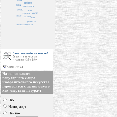
зима
пейзаж
река
живопись
осень
лето
масло
купить
небо
солнце
снег
реализм
импрессионизм
Название какого
популярного жанра
изобразительного искусства
переводится с французского
как «мертвая натура»?
Ню
Натюрморт
Пейзаж