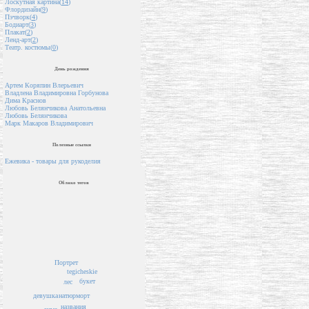
Лоскутная картина(
14
)
Флордизайн(
9
)
Пэчворк(
4
)
Бодиарт(
3
)
Плакат(
2
)
Ленд-арт(
2
)
Театр. костюмы(
0
)
День рождения
Артем Коряпин Влерьевич
Владлена Владимировна Горбунова
Дима Краснов
Любовь Белянчикова Анатольевна
Любовь Белянчикова
Марк Макаров Владимирович
Полезные ссылки
Ежевика - товары для рукоделия
Облако тегов
Портрет
tegicheskie
букет
лес
девушка
натюрморт
названия