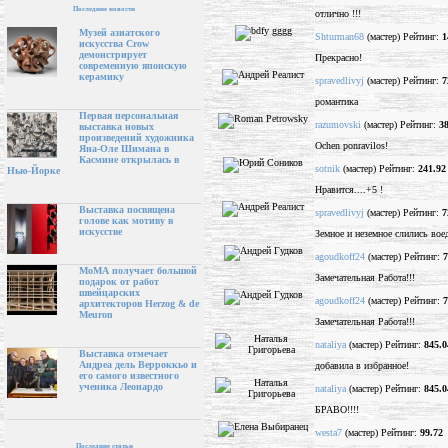
Последние новости
отлично !!!
Музей азиатского
Shturman68
(мастер) Рейтинг:
1
искусства Crow
демонстрирует
Прекрасно!
современную японскую
керамику
spravedlivyj
(мастер) Рейтинг:
7
романтика
Первая персональная
razumovski
(мастер) Рейтинг:
3
выставка новых
произведений художника
Ochen ponravilos!
Яна-Оле Шимана в
Касмине открылась в
sotnik
(мастер) Рейтинг:
241.92
Нью-Йорке
Нравится....+5 !
Выставка посвящена
spravedlivyj
(мастер) Рейтинг:
7
голове как мотиву в
искусстве
Земное и неземное слились вое
agoudkoff24
(мастер) Рейтинг:
7
МоМА получает большой
Замечательная Работа!!!
подарок от работ
швейцарских
agoudkoff24
(мастер) Рейтинг:
7
архитекторов Herzog & de
Meuron
Замечательная Работа!!!
nataliya
(мастер) Рейтинг:
845.0
Выставка отмечает
Андреа дель Верроккьо и
добавила в избранное!
его самого известного
ученика Леонардо
nataliya
(мастер) Рейтинг:
845.0
БРАВО!!!!
westa7
(мастер) Рейтинг:
99.72
Последние статьи