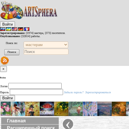
Войти
Зарегистрировано:
[1974] мастера, [373] посетителя.
Опубликовано:
[32814] работы.
Поиск по:
×
Войти
Логин
Пароль
Забыли пароль?
Зарегистрироваться
Войти
‹
Главная
Расширенный поиск