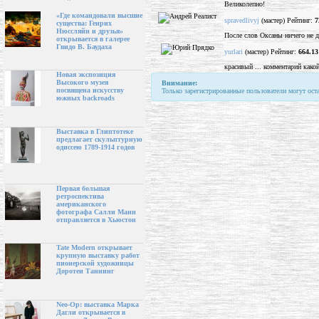
Великолепно!
«Где командовали высшие
spravedlivyj
(мастер) Рейтинг:
7
существа: Генрих
Нюссляйн и друзья»
После слов Оксаны ничего не до
открывается в галерее
Гвидо В. Баудаха
yurlari
(мастер) Рейтинг:
664.13
красивый ... комментарий како
Новая экспозиция
Высокого музея
Внимание:
посвящена искусству
Только зарегистрированные пользователи могут ост
южных backroads
Выставка в Глиптотеке
предлагает скульптурную
одиссею 1789-1914 годов
Первая большая
ретроспектива
американского
фотографа Салли Манн
отправляется в Хьюстон
Tate Modern открывает
крупную выставку работ
пионерской художницы
Доротеи Таннинг
Neo-Op: выставка Марка
Дагли открывается в