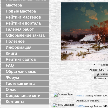
Мастера
Новые мастера
Рейтинг мастеров
Рейтинги портала
Галерея работ
Оформление заказа
Полезное
Информация
Книги
Рейтинг сайтов
Сейчас
FAQ
Рейтинг:
4.4
/5 (41
Обратная связь
Оценк
Форум
Просмотров: 
Гостевая книга
О нас
Социальные сети
ljudmila
(мастер) Рейтинг:
570.
Оригинально слов нет.
Контакты
lt987654
(мастер) Рейтинг:
540.