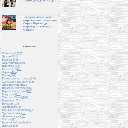
галерее Дэвида Ричарда
Выставка новых работ
американской художницы
Кэтрин Бернхардт
открывается в Ксавье
Хуфкенс
Вид искусства
Живопись(
22953
)
Другое(
3334
)
Графика(
3261
)
Архитектура(
1969
)
Вышивка(
1048
)
Скульптура(
617
)
Дерево(
445
)
Куклы(
302
)
Компьютерная графика(
281
)
Художественное фото(
273
)
Дизайн интерьера(
254
)
Церковное искусство(
196
)
Народное искусство(
193
)
Бижутерия(
119
)
Текстиль (батик)(
107
)
Керамика(
105
)
Витражи(
103
)
Аэрография(
74
)
Ювелирное искусство(
66
)
Фреска, мозаика(
64
)
Дизайн одежды(
61
)
Стекло(
57
)
Графический дизайн(
38
)
Декорации(
26
)