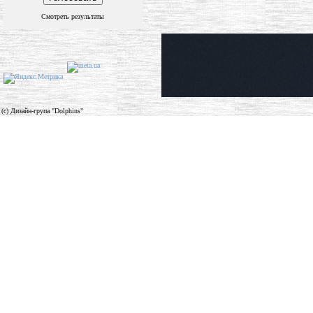
Смотреть результаты
(c) Дизайн-група "Dolphins"