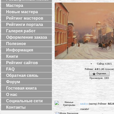
Мастера
Новые мастера
Рейтинг мастеров
Рейтинги портала
Галерея работ
Оформление заказа
Полезное
Информация
Книги
Рейтинг сайтов
Сейчас 4.00/5
FAQ
Рейтинг:
4.0
/5 (48 голосов)
Оценки.
Обратная связь
Просмотров: 1801
Форум
Гостевая книга
О нас
Социальные сети
nataliya
(мастер) Рейтинг:
845.0
Контакты
спасибо!