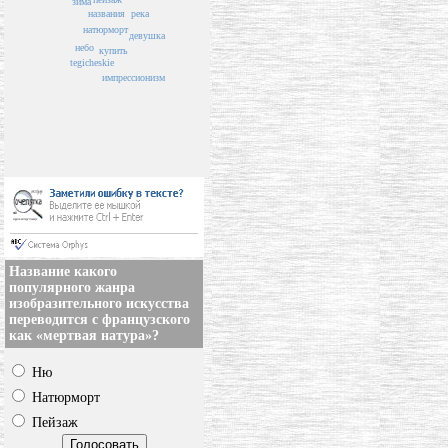
зима
названия
река
натюрморт
девушка
небо
купить
tegicheskie
импрессионизм
Название какого
популярного жанра
изобразительного искусства
переводится с французского
как «мертвая натура»?
Ню
Натюрморт
Пейзаж