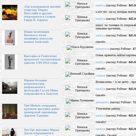
nataliya
(мастер) Рейтинг:
845.0
«Где командовали высшие
существа: Генрих
а вот эта - ку-ку которая пов
Нюссляйн и друзья»
открывается в галерее
nataliya
(мастер) Рейтинг:
845.0
Гвидо В. Баудаха
кихот. ты глазенки то открывай
описание прочитать.
Новая экспозиция
Высокого музея
nataliya
(мастер) Рейтинг:
845.0
посвящена искусству
спасибо.
южных backroads
semenovna
(мастер) Рейтинг:
47
Очень нравится,люблю картины 
Выставка в Глиптотеке
предлагает скульптурную
nataliya
(мастер) Рейтинг:
845.0
одиссею 1789-1914 годов
спасибо.
vitalreal
(мастер) Рейтинг:
453
Первая большая
Великолепно ! А по цвету , прос
ретроспектива
американского
nataliya
(мастер) Рейтинг:
845.0
фотографа Салли Манн
отправляется в Хьюстон
спасибо
arheopterix
(мастер) Рейтинг:
72
Tate Modern открывает
Утонченная работа.
крупную выставку работ
пионерской художницы
nataliya
(мастер) Рейтинг:
845.0
Доротеи Таннинг
спасибо!
nataliya
(мастер) Рейтинг:
845.0
Neo-Op: выставка Марка
Дагли открывается в
спасибо, Оксана!