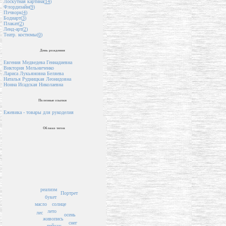
Лоскутная картина(
14
)
Флордизайн(
9
)
Пэчворк(
4
)
Бодиарт(
3
)
Плакат(
2
)
Ленд-арт(
2
)
Театр. костюмы(
0
)
День рождения
Евгения Медведева Геннадиевна
Виктория Мельниченко
Лариса Лукьяновна Беляева
Наталья Рудницкая Леонидовна
Нонна Исадская Николаевна
Полезные ссылки
Ежевика - товары для рукоделия
Облако тегов
реализм
Портрет
букет
масло
солнце
лето
лес
осень
живопись
снег
пейзаж