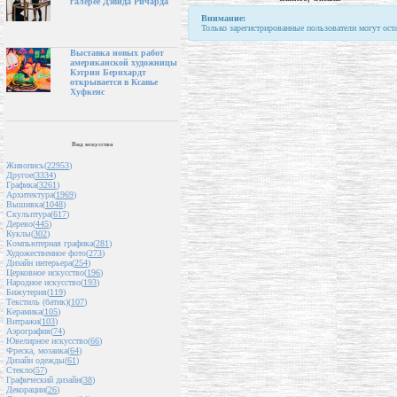
галерее Дэвида Ричарда
Внимание:
Только зарегистрированные пользователи могут ост
Выставка новых работ
американской художницы
Кэтрин Бернхардт
открывается в Ксавье
Хуфкенс
Вид искусства
Живопись(
22953
)
Другое(
3334
)
Графика(
3261
)
Архитектура(
1969
)
Вышивка(
1048
)
Скульптура(
617
)
Дерево(
445
)
Куклы(
302
)
Компьютерная графика(
281
)
Художественное фото(
273
)
Дизайн интерьера(
254
)
Церковное искусство(
196
)
Народное искусство(
193
)
Бижутерия(
119
)
Текстиль (батик)(
107
)
Керамика(
105
)
Витражи(
103
)
Аэрография(
74
)
Ювелирное искусство(
66
)
Фреска, мозаика(
64
)
Дизайн одежды(
61
)
Стекло(
57
)
Графический дизайн(
38
)
Декорации(
26
)