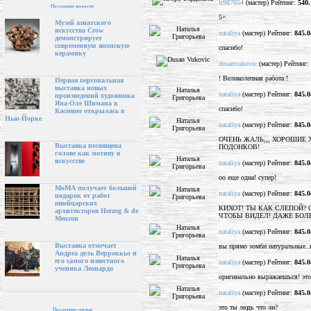
lt987654
(мастер) Рейтинг:
540.
Последние новости
5+
Музей азиатского
искусства Crow
nataliya
(мастер) Рейтинг:
845.0
демонстрирует
современную японскую
спасибо!
керамику
dusanvukovic
(мастер) Рейтинг:
! Великолепная работа !
Первая персональная
выставка новых
nataliya
(мастер) Рейтинг:
845.0
произведений художника
Яна-Оле Шимана в
спасибо!
Касмине открылась в
Нью-Йорке
nataliya
(мастер) Рейтинг:
845.0
ОЧЕНЬ ЖАЛЬ,,, ХОРОШИЕ 
Выставка посвящена
ПОДОНКОВ!
голове как мотиву в
искусстве
nataliya
(мастер) Рейтинг:
845.0
оо еще одна! супер!
МоМА получает большой
nataliya
(мастер) Рейтинг:
845.0
подарок от работ
швейцарских
КИХОТ! ТЫ КАК СЛЕПОЙ?
архитекторов Herzog & de
ЧТОБЫ ВИДЕЛ! ДАЖЕ БОЛ
Meuron
nataliya
(мастер) Рейтинг:
845.0
Выставка отмечает
вы прямо зомби натуральные..н
Андреа дель Верроккьо и
его самого известного
nataliya
(мастер) Рейтинг:
845.0
ученика Леонардо
оригинально выражаешься! это
nataliya
(мастер) Рейтинг:
845.0
это ты людь что ли?
Последние статьи