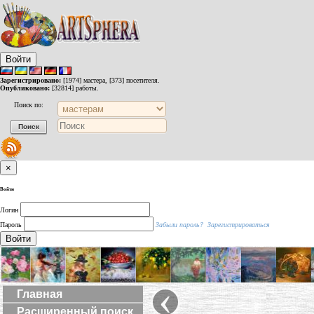
Войти
Зарегистрировано:
[1974] мастера, [373] посетителя.
Опубликовано:
[32814] работы.
Поиск по:
×
Войти
Логин
Пароль
Забыли пароль?
Зарегистрироваться
Войти
‹
Главная
Расширенный поиск