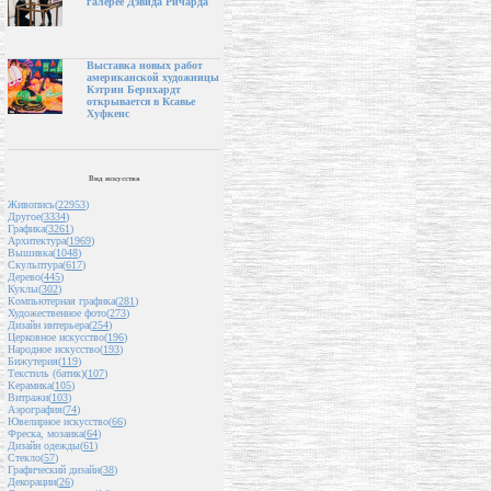
галерее Дэвида Ричарда
Выставка новых работ
американской художницы
Кэтрин Бернхардт
открывается в Ксавье
Хуфкенс
Вид искусства
Живопись(
22953
)
Другое(
3334
)
Графика(
3261
)
Архитектура(
1969
)
Вышивка(
1048
)
Скульптура(
617
)
Дерево(
445
)
Куклы(
302
)
Компьютерная графика(
281
)
Художественное фото(
273
)
Дизайн интерьера(
254
)
Церковное искусство(
196
)
Народное искусство(
193
)
Бижутерия(
119
)
Текстиль (батик)(
107
)
Керамика(
105
)
Витражи(
103
)
Аэрография(
74
)
Ювелирное искусство(
66
)
Фреска, мозаика(
64
)
Дизайн одежды(
61
)
Стекло(
57
)
Графический дизайн(
38
)
Декорации(
26
)