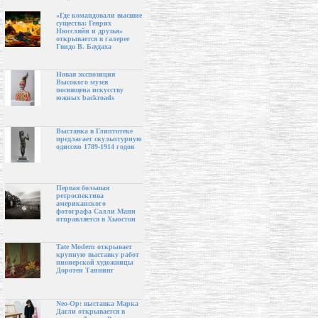
«Где командовали высшие
существа: Генрих
Нюссляйн и друзья»
открывается в галерее
Гвидо В. Баудаха
Новая экспозиция
Высокого музея
посвящена искусству
южных backroads
Выставка в Глиптотеке
предлагает скульптурную
одиссею 1789-1914 годов
Первая большая
ретроспектива
американского
фотографа Салли Манн
отправляется в Хьюстон
Tate Modern открывает
крупную выставку работ
пионерской художницы
Доротеи Таннинг
Neo-Op: выставка Марка
Дагли открывается в