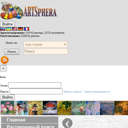
Войти
Зарегистрировано:
[1974] мастера, [373] посетителя.
Опубликовано:
[32814] работы.
Поиск по:
×
Войти
Логин
Пароль
Забыли пароль?
Зарегистрироваться
Войти
‹
Главная
Расширенный поиск