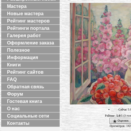
Мастера
Новые мастера
Рейтинг мастеров
Рейтинги портала
Галерея работ
Оформление заказа
Полезное
Информация
Книги
Рейтинг сайтов
FAQ
Обратная связь
Форум
Гостевая книга
О нас
Сейчас 5.
Социальные сети
Рейтинг:
5.0
/5 (3 гол
Оценки.
Контакты
Просмотров: 142