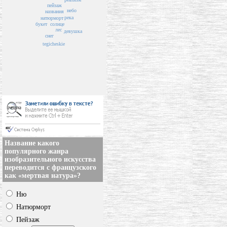
пейзаж
небо
названия
река
натюрморт
солнце
букет
лес
девушка
снег
tegicheskie
Название какого
популярного жанра
изобразительного искусства
переводится с французского
как «мертвая натура»?
Ню
Натюрморт
Пейзаж