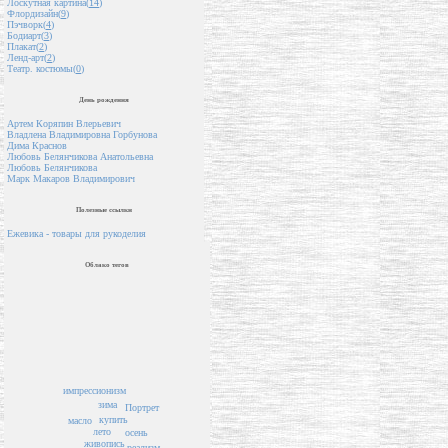
Лоскутная картина(
14
)
Флордизайн(
9
)
Пэчворк(
4
)
Бодиарт(
3
)
Плакат(
2
)
Ленд-арт(
2
)
Театр. костюмы(
0
)
День рождения
Артем Коряпин Влерьевич
Владлена Владимировна Горбунова
Дима Краснов
Любовь Белянчикова Анатольевна
Любовь Белянчикова
Марк Макаров Владимирович
Полезные ссылки
Ежевика - товары для рукоделия
Облако тегов
импрессионизм
зима
Портрет
купить
масло
лето
осень
живопись
реализм