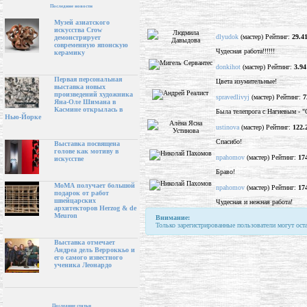
Последние новости
Музей азиатского
искусства Crow
dlyudok
(мастер) Рейтинг:
29.4
демонстрирует
современную японскую
Чудесная работа!!!!!!
керамику
donkihot
(мастер) Рейтинг:
3.94
Первая персональная
Цвета изумительные!
выставка новых
произведений художника
spravedlivyj
(мастер) Рейтинг:
7
Яна-Оле Шимана в
Касмине открылась в
Была телепрога с Нагиевым - 
Нью-Йорке
ustinova
(мастер) Рейтинг:
122.
Спасибо!
Выставка посвящена
голове как мотиву в
npahomov
(мастер) Рейтинг:
17
искусстве
Браво!
МоМА получает большой
npahomov
(мастер) Рейтинг:
17
подарок от работ
швейцарских
Чудесная и нежная работа!
архитекторов Herzog & de
Meuron
Внимание:
Только зарегистрированные пользователи могут ост
Выставка отмечает
Андреа дель Верроккьо и
его самого известного
ученика Леонардо
Последние статьи