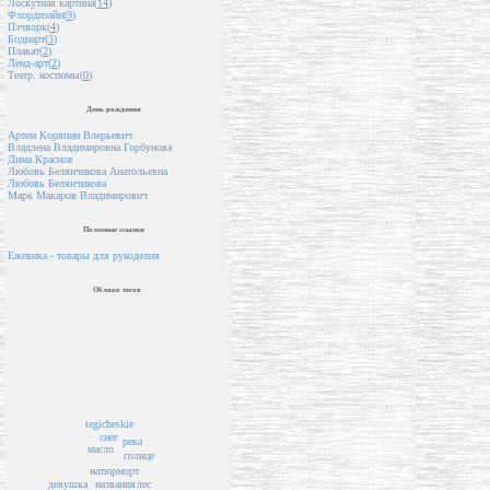
Лоскутная картина(
14
)
Флордизайн(
9
)
Пэчворк(
4
)
Бодиарт(
3
)
Плакат(
2
)
Ленд-арт(
2
)
Театр. костюмы(
0
)
День рождения
Артем Коряпин Влерьевич
Владлена Владимировна Горбунова
Дима Краснов
Любовь Белянчикова Анатольевна
Любовь Белянчикова
Марк Макаров Владимирович
Полезные ссылки
Ежевика - товары для рукоделия
Облако тегов
tegicheskie
снег
река
масло
солнце
натюрморт
девушка
лес
названия