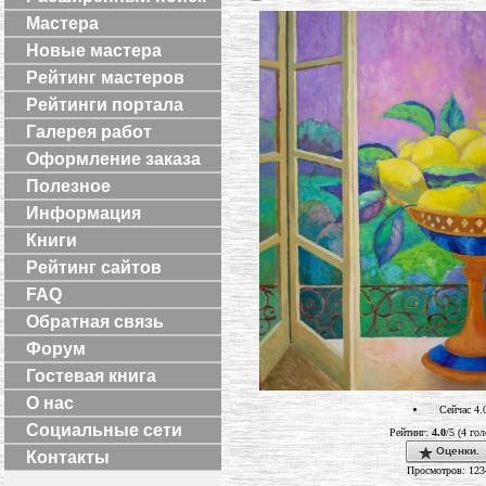
Мастера
Новые мастера
Рейтинг мастеров
Рейтинги портала
Галерея работ
Оформление заказа
Полезное
Информация
Книги
Рейтинг сайтов
FAQ
Обратная связь
Форум
Гостевая книга
О нас
Сейчас 4.
Социальные сети
Рейтинг:
4.0
/5 (4 гол
Оценки.
Контакты
Просмотров: 123