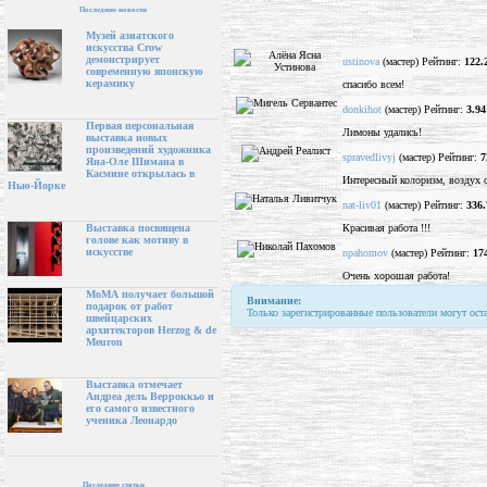
Последние новости
Музей азиатского
искусства Crow
демонстрирует
ustinova
(мастер) Рейтинг:
122.
современную японскую
керамику
спасибо всем!
donkihot
(мастер) Рейтинг:
3.94
Первая персональная
Лимоны удались!
выставка новых
произведений художника
spravedlivyj
(мастер) Рейтинг:
7
Яна-Оле Шимана в
Касмине открылась в
Интересный колоризм, воздух 
Нью-Йорке
nat-liv01
(мастер) Рейтинг:
336.
Красивая работа !!!
Выставка посвящена
голове как мотиву в
искусстве
npahomov
(мастер) Рейтинг:
17
Очень хорошая работа!
МоМА получает большой
Внимание:
подарок от работ
Только зарегистрированные пользователи могут ост
швейцарских
архитекторов Herzog & de
Meuron
Выставка отмечает
Андреа дель Верроккьо и
его самого известного
ученика Леонардо
Последние статьи