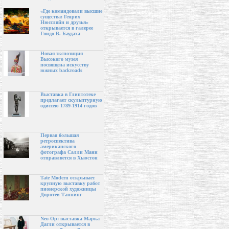
«Где командовали высшие
существа: Генрих
Нюссляйн и друзья»
открывается в галерее
Гвидо В. Баудаха
Новая экспозиция
Высокого музея
посвящена искусству
южных backroads
Выставка в Глиптотеке
предлагает скульптурную
одиссею 1789-1914 годов
Первая большая
ретроспектива
американского
фотографа Салли Манн
отправляется в Хьюстон
Tate Modern открывает
крупную выставку работ
пионерской художницы
Доротеи Таннинг
Neo-Op: выставка Марка
Дагли открывается в