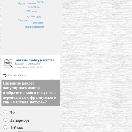
осень
пейзаж
букет
живопись
зима
лето
купить
небо
Портрет
реализм
импрессионизм
Название какого
популярного жанра
изобразительного искусства
переводится с французского
как «мертвая натура»?
Ню
Натюрморт
Пейзаж