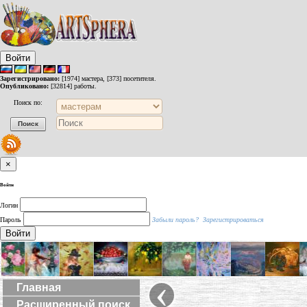
Войти
Зарегистрировано:
[1974] мастера, [373] посетителя.
Опубликовано:
[32814] работы.
Поиск по:
×
Войти
Логин
Пароль
Забыли пароль?
Зарегистрироваться
Войти
‹
Главная
Расширенный поиск