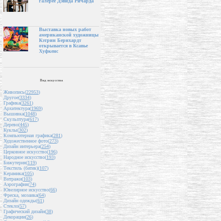
галерее Дэвида Ричарда
Выставка новых работ
американской художницы
Кэтрин Бернхардт
открывается в Ксавье
Хуфкенс
Вид искусства
Живопись(
22953
)
Другое(
3334
)
Графика(
3261
)
Архитектура(
1969
)
Вышивка(
1048
)
Скульптура(
617
)
Дерево(
445
)
Куклы(
302
)
Компьютерная графика(
281
)
Художественное фото(
273
)
Дизайн интерьера(
254
)
Церковное искусство(
196
)
Народное искусство(
193
)
Бижутерия(
119
)
Текстиль (батик)(
107
)
Керамика(
105
)
Витражи(
103
)
Аэрография(
74
)
Ювелирное искусство(
66
)
Фреска, мозаика(
64
)
Дизайн одежды(
61
)
Стекло(
57
)
Графический дизайн(
38
)
Декорации(
26
)