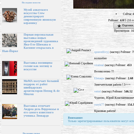
Последние новости
Музей азиатского
искусства Crow
Сейчас 4
демонстрирует
современную японскую
Рейтинг:
4.0
/5 (10 г
керамику
Оценки.
Просмотров: 1
Первая персональная
выставка новых
произведений художника
Яна-Оле Шимана в
Касмине открылась в
Нью-Йорке
spravedlivyj
(мастер) Рейтинг:
7
волшебно
Выставка посвящена
vitalreal
(мастер) Рейтинг:
453
голове как мотиву в
искусстве
Великолепно !!!
Elenaqw
(мастер) Рейтинг:
2.68
МоМА получает большой
подарок от работ
Замечательная работа ! 5+++
швейцарских
архитекторов Herzog & de
vettel
(мастер) Рейтинг:
546.52
Meuron
Чудесно, Юрий Константинови
yuryk77
(мастер) Рейтинг:
154.
Выставка отмечает
Андреа дель Верроккьо и
Красивая работа!
его самого известного
ученика Леонардо
Внимание:
Только зарегистрированные пользователи могут ост
Последние статьи