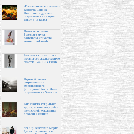
«Где командовали высшие
существа: Генрих
Нюссляйн и друзья»
открывается в галерее
Гвидо В. Баудаха
Новая экспозиция
Высокого музея
посвящена искусству
южных backroads
Выставка в Глиптотеке
предлагает скульптурную
одиссею 1789-1914 годов
Первая большая
ретроспектива
американского
фотографа Салли Манн
отправляется в Хьюстон
Tate Modern открывает
крупную выставку работ
пионерской художницы
Доротеи Таннинг
Neo-Op: выставка Марка
Дагли открывается в