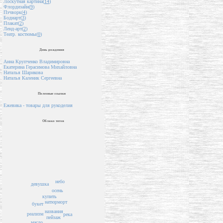
Лоскутная картина(
14
)
Флордизайн(
9
)
Пэчворк(
4
)
Бодиарт(
3
)
Плакат(
2
)
Ленд-арт(
2
)
Театр. костюмы(
0
)
День рождения
Анна Крупченко Владимировна
Екатерина Герасимова Михайловна
Наталья Шарикова
Наталья Каленик Сергеевна
Полезные ссылки
Ежевика - товары для рукоделия
Облако тегов
небо
девушка
осень
купить
натюрморт
букет
названия
реализм
река
пейзаж
масло