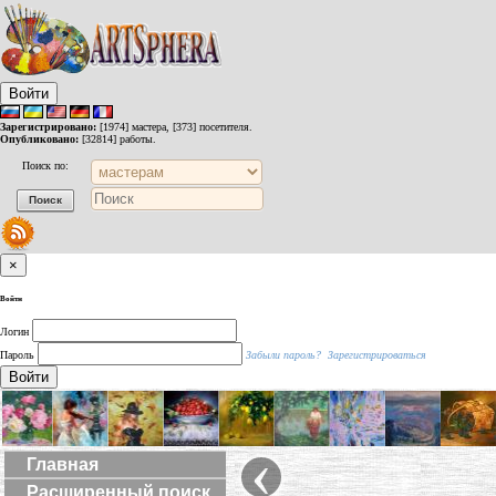
Войти
Зарегистрировано:
[1974] мастера, [373] посетителя.
Опубликовано:
[32814] работы.
Поиск по:
×
Войти
Логин
Пароль
Забыли пароль?
Зарегистрироваться
Войти
‹
Главная
Расширенный поиск