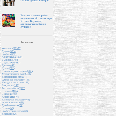
галерее Дэвида Ричарда
Выставка новых работ
американской художницы
Кэтрин Бернхардт
открывается в Ксавье
Хуфкенс
Вид искусства
Живопись(
22953
)
Другое(
3334
)
Графика(
3261
)
Архитектура(
1969
)
Вышивка(
1048
)
Скульптура(
617
)
Дерево(
445
)
Куклы(
302
)
Компьютерная графика(
281
)
Художественное фото(
273
)
Дизайн интерьера(
254
)
Церковное искусство(
196
)
Народное искусство(
193
)
Бижутерия(
119
)
Текстиль (батик)(
107
)
Керамика(
105
)
Витражи(
103
)
Аэрография(
74
)
Ювелирное искусство(
66
)
Фреска, мозаика(
64
)
Дизайн одежды(
61
)
Стекло(
57
)
Графический дизайн(
38
)
Декорации(
26
)