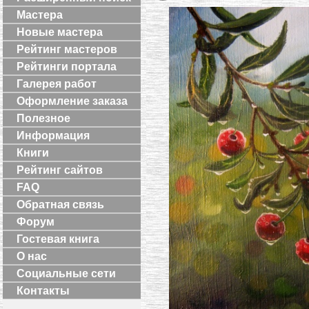
Мастера
Новые мастера
Рейтинг мастеров
Рейтинги портала
Галерея работ
Оформление заказа
Полезное
Информация
Книги
Рейтинг сайтов
FAQ
Обратная связь
Форум
Гостевая книга
О нас
Социальные сети
Контакты