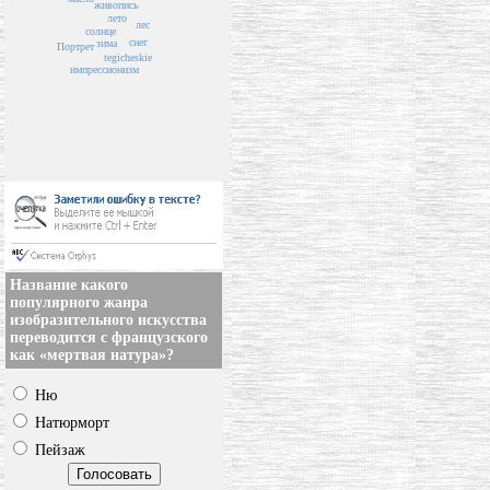
живопись
лето
лес
солнце
снег
зима
Портрет
tegicheskie
импрессионизм
Название какого
популярного жанра
изобразительного искусства
переводится с французского
как «мертвая натура»?
Ню
Натюрморт
Пейзаж