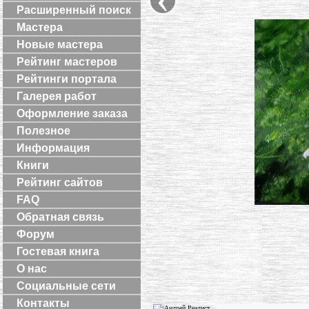
Расширенный поиск
Мастера
Новые мастера
Рейтинг мастеров
Рейтинги портала
Галерея работ
Оформление заказа
Полезное
Информация
Книги
Рейтинг сайтов
FAQ
Обратная связь
Форум
Гостевая книга
О нас
Социальные сети
Контакты