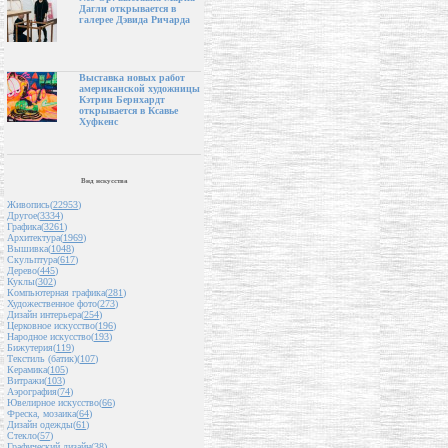
Дагли открывается в
галерее Дэвида Ричарда
Выставка новых работ
американской художницы
Кэтрин Бернхардт
открывается в Ксавье
Хуфкенс
Вид искусства
Живопись(
22953
)
Другое(
3334
)
Графика(
3261
)
Архитектура(
1969
)
Вышивка(
1048
)
Скульптура(
617
)
Дерево(
445
)
Куклы(
302
)
Компьютерная графика(
281
)
Художественное фото(
273
)
Дизайн интерьера(
254
)
Церковное искусство(
196
)
Народное искусство(
193
)
Бижутерия(
119
)
Текстиль (батик)(
107
)
Керамика(
105
)
Витражи(
103
)
Аэрография(
74
)
Ювелирное искусство(
66
)
Фреска, мозаика(
64
)
Дизайн одежды(
61
)
Стекло(
57
)
Графический дизайн(
38
)