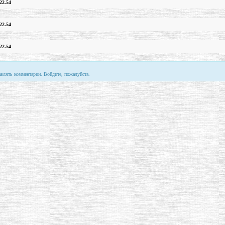
22.54
22.54
22.54
авлять комментарии. Войдите, пожалуйста.