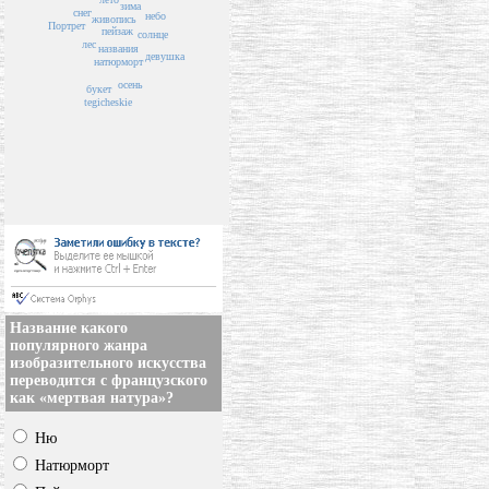
зима
снег
небо
живопись
Портрет
пейзаж
солнце
лес
названия
девушка
натюрморт
осень
букет
tegicheskie
Название какого
популярного жанра
изобразительного искусства
переводится с французского
как «мертвая натура»?
Ню
Натюрморт