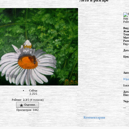
""Лето в разгаре""
Ник 
Рейт
Вид
Жан
Тех
Мат
Раз
Год 
Дат
Цен
Авт
Юри
Баки
Сейчас
Дат
2.25/5
Пос
Рейтинг:
2.3
/5 (4 голосов)
Укр
Оценки.
---
Просмотров: 1442
Комментарии