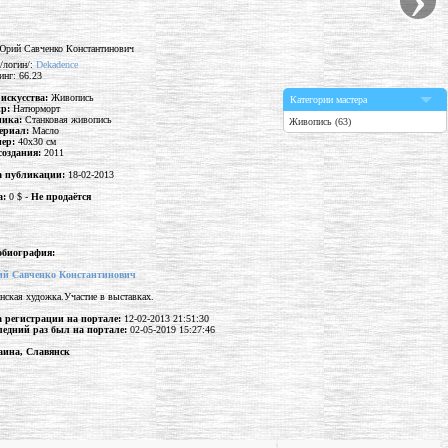
/логин/:
Dekadence
инг: 66.23
 искусства:
Живопись
Категории мастера
р:
Натюрморт
ника:
Станковая живопись
Живопись (63)
ериал:
Масло
мер:
40x30 см
создания:
2011
а публикации:
18-02-2013
а:
0 $ -
Не продаётся
обиография:
й Cавченко Константинович
нская художка.Участие в выставках.
а регистрации на портале:
12-02-2013 21:51:30
ледний раз был на портале:
02-05-2019 15:27:46
аина, Славянск