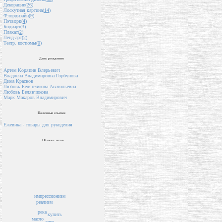
Декорации(
26
)
Лоскутная картина(
14
)
Флордизайн(
9
)
Пэчворк(
4
)
Бодиарт(
3
)
Плакат(
2
)
Ленд-арт(
2
)
Театр. костюмы(
0
)
День рождения
Артем Коряпин Влерьевич
Владлена Владимировна Горбунова
Дима Краснов
Любовь Белянчикова Анатольевна
Любовь Белянчикова
Марк Макаров Владимирович
Полезные ссылки
Ежевика - товары для рукоделия
Облако тегов
импрессионизм
реализм
река
купить
масло
лето