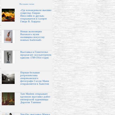
Последние статьи
«Где командовали высшие
существа: Генрих
Нюссляйн и друзья»
открывается в галерее
Гвидо В. Баудаха
Новая экспозиция
Высокого музея
посвящена искусству
южных backroads
Выставка в Глиптотеке
предлагает скульптурную
одиссею 1789-1914 годов
Первая большая
ретроспектива
американского
фотографа Салли Манн
отправляется в Хьюстон
Tate Modern открывает
крупную выставку работ
пионерской художницы
Доротеи Таннинг
Neo-Op: выставка Марка