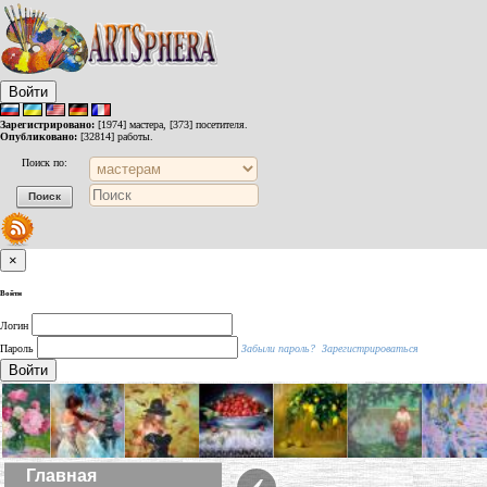
Войти
Зарегистрировано:
[1974] мастера, [373] посетителя.
Опубликовано:
[32814] работы.
Поиск по:
×
Войти
Логин
Пароль
Забыли пароль?
Зарегистрироваться
Войти
‹
Главная