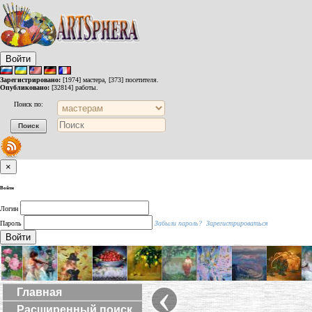
Войти
Зарегистрировано:
[1974] мастера, [373] посетителя.
Опубликовано:
[32814] работы.
Поиск по:
×
Войти
Логин
Пароль
Забыли пароль?
Зарегистрироваться
Войти
‹
Главная
Расширенный поиск