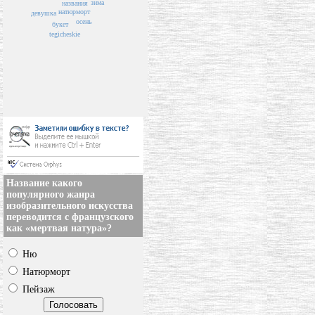
зима
названия
натюрморт
девушка
осень
букет
tegicheskie
Название какого
популярного жанра
изобразительного искусства
переводится с французского
как «мертвая натура»?
Ню
Натюрморт
Пейзаж