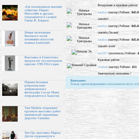
Воздушная и красивая работа!
«Где командовали высшие
существа: Генрих
nataliya
(мастер) Рейтинг:
845.0
Нюссляйн и друзья»
открывается в галерее
спасибо!
Гвидо В. Баудаха
nataliya
(мастер) Рейтинг:
845.0
спасибо,Оксана!
Новая экспозиция
Высокого музея
посвящена искусству
nataliya
(мастер) Рейтинг:
845.0
южных backroads
спасибо всем!
eni1957
(посетитель) Рейтинг:
4
Выставка в Глиптотеке
Красивая работа
предлагает скульптурную
одиссею 1789-1914 годов
vitalreal
(мастер) Рейтинг:
453
Замечательно исполнено !
Внимание:
Первая большая
Только зарегистрированные пользователи могут ост
ретроспектива
американского
фотографа Салли Манн
отправляется в Хьюстон
Tate Modern открывает
крупную выставку работ
пионерской художницы
Доротеи Таннинг
Neo-Op: выставка Марка
Дагли открывается в