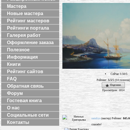
Мастера
Новые мастера
Рейтинг мастеров
Рейтинги портала
Галерея работ
Оформление заказа
Полезное
Информация
Книги
Рейтинг сайтов
Сейчас 3.50/5
FAQ
Рейтинг:
3.5
/5 (14 голосов)
Оценки.
Обратная связь
Просмотров: 1814
Форум
Гостевая книга
О нас
Социальные сети
nataliya
(мастер) Рейтинг:
845.0
Контакты
спасибо!