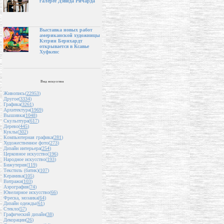
галерее Дэвида Ричарда
Выставка новых работ
американской художницы
Кэтрин Бернхардт
открывается в Ксавье
Хуфкенс
Вид искусства
Живопись(
22953
)
Другое(
3334
)
Графика(
3261
)
Архитектура(
1969
)
Вышивка(
1048
)
Скульптура(
617
)
Дерево(
445
)
Куклы(
302
)
Компьютерная графика(
281
)
Художественное фото(
273
)
Дизайн интерьера(
254
)
Церковное искусство(
196
)
Народное искусство(
193
)
Бижутерия(
119
)
Текстиль (батик)(
107
)
Керамика(
105
)
Витражи(
103
)
Аэрография(
74
)
Ювелирное искусство(
66
)
Фреска, мозаика(
64
)
Дизайн одежды(
61
)
Стекло(
57
)
Графический дизайн(
38
)
Декорации(
26
)