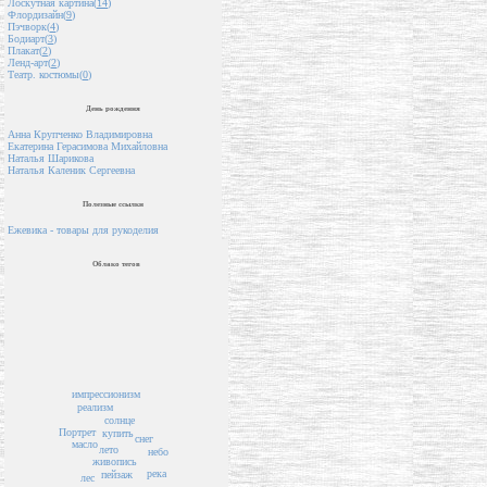
Лоскутная картина(
14
)
Флордизайн(
9
)
Пэчворк(
4
)
Бодиарт(
3
)
Плакат(
2
)
Ленд-арт(
2
)
Театр. костюмы(
0
)
День рождения
Анна Крупченко Владимировна
Екатерина Герасимова Михайловна
Наталья Шарикова
Наталья Каленик Сергеевна
Полезные ссылки
Ежевика - товары для рукоделия
Облако тегов
импрессионизм
реализм
солнце
Портрет
купить
снег
масло
лето
небо
живопись
река
пейзаж
лес