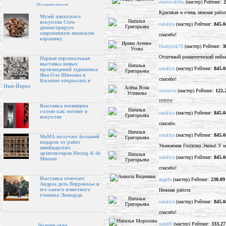
erastovalidia
(мастер) Рейтинг:
2
Последние новости
Красивая и очень нежная работ
Музей азиатского
искусства Crow
nataliya
(мастер) Рейтинг:
845.0
демонстрирует
современную японскую
спасибо!
керамику
Hudojnik76
(мастер) Рейтинг:
3
Отличный романтический пейз
Первая персональная
выставка новых
nataliya
(мастер) Рейтинг:
845.0
произведений художника
Яна-Оле Шимана в
спасибо!
Касмине открылась в
Нью-Йорке
ustinova
(мастер) Рейтинг:
122.
!!!!!!!!!
Выставка посвящена
голове как мотиву в
nataliya
(мастер) Рейтинг:
845.0
искусстве
спасибо.
nataliya
(мастер) Рейтинг:
845.0
МоМА получает большой
подарок от работ
Уважаемая Госпожа Экова! У ме
швейцарских
архитекторов Herzog & de
nataliya
(мастер) Рейтинг:
845.0
Meuron
спасибо!
Выставка отмечает
angela
(мастер) Рейтинг:
230.09
Андреа дель Верроккьо и
его самого известного
Нежная работа
ученика Леонардо
nataliya
(мастер) Рейтинг:
845.0
спасибо!
nata08
(мастер) Рейтинг:
333.27
Последние статьи