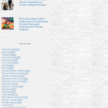
Дагли открывается в
галерее Дэвида Ричарда
Выставка новых работ
американской художницы
Кэтрин Бернхардт
открывается в Ксавье
Хуфкенс
Вид искусства
Живопись(
22953
)
Другое(
3334
)
Графика(
3261
)
Архитектура(
1969
)
Вышивка(
1048
)
Скульптура(
617
)
Дерево(
445
)
Куклы(
302
)
Компьютерная графика(
281
)
Художественное фото(
273
)
Дизайн интерьера(
254
)
Церковное искусство(
196
)
Народное искусство(
193
)
Бижутерия(
119
)
Текстиль (батик)(
107
)
Керамика(
105
)
Витражи(
103
)
Аэрография(
74
)
Ювелирное искусство(
66
)
Фреска, мозаика(
64
)
Дизайн одежды(
61
)
Стекло(
57
)
Графический дизайн(
38
)