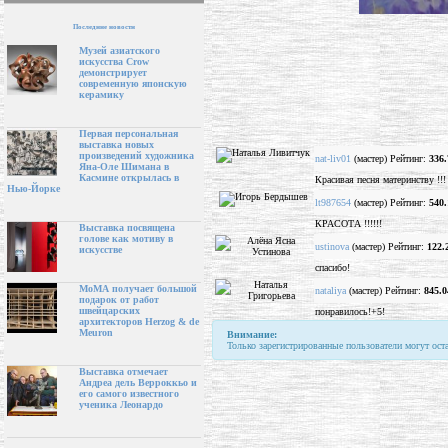
Последние новости
Музей азиатского
искусства Crow
демонстрирует
современную японскую
керамику
Первая персональная
выставка новых
произведений художника
nat-liv01
(мастер) Рейтинг:
336.
Яна-Оле Шимана в
Касмине открылась в
Красивая песня материнству !!!
Нью-Йорке
lt987654
(мастер) Рейтинг:
540.
КРАСОТА !!!!!!
Выставка посвящена
голове как мотиву в
ustinova
(мастер) Рейтинг:
122.
искусстве
спасибо!
МоМА получает большой
nataliya
(мастер) Рейтинг:
845.0
подарок от работ
швейцарских
понравилось!+5!
архитекторов Herzog & de
Meuron
Внимание:
Только зарегистрированные пользователи могут ост
Выставка отмечает
Андреа дель Верроккьо и
его самого известного
ученика Леонардо