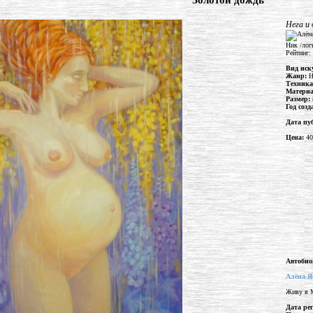
"Золотой дождь"
Нега и
Ник /лог
Рейтинг:
Вид иск
Жанр:
Техник
Матери
Размер:
Год соз
Дата пу
Цена:
40
Автобио
Алёна Я
Живу в Мо
Дата ре