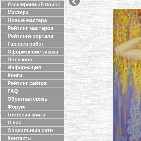
Расширенный поиск
Мастера
Новые мастера
Рейтинг мастеров
Рейтинги портала
Галерея работ
Оформление заказа
Полезное
Информация
Книги
Рейтинг сайтов
FAQ
Обратная связь
Форум
Гостевая книга
О нас
Социальные сети
Контакты