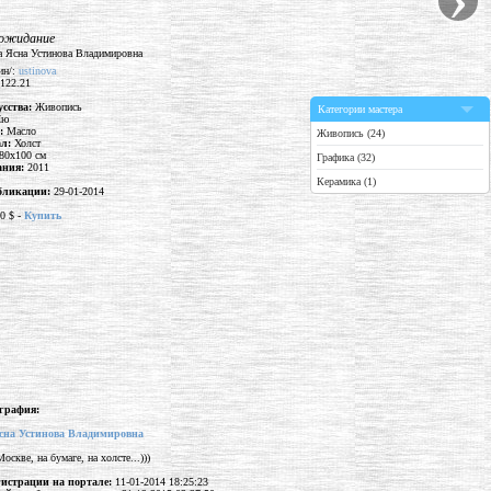
 ожидание
ин/:
ustinova
 122.21
усства:
Живопись
Категории мастера
Ню
а:
Масло
Живопись (24)
ал:
Холст
80x100 см
Графика (32)
дания:
2011
Керамика (1)
бликации:
29-01-2014
0 $ -
Купить
графия:
сна Устинова Владимировна
скве, на бумаге, на холсте...)))
гистрации на портале:
11-01-2014 18:25:23