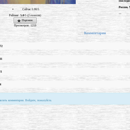
Последн
Россия,
Сейчас 5.00/5
---
Рейтинг:
5.0
/5 (2 голосов)
Оценки.
Просмотров: 1219
Комментарии
72
11
21
4
авлять комментарии. Войдите, пожалуйста.