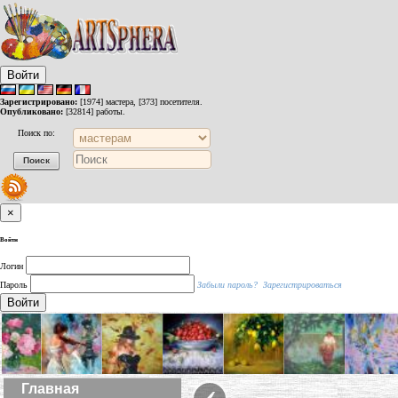
Войти
Зарегистрировано:
[1974] мастера, [373] посетителя.
Опубликовано:
[32814] работы.
Поиск по:
×
Войти
Логин
Пароль
Забыли пароль?
Зарегистрироваться
Войти
‹
Главная