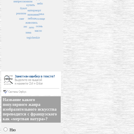
импрессионизм
небо
купить
букет
натюрморт
реализм
река
названия
пейзаж
солнце
снег
живопись
осень
лес
лето
масло
зима
tegicheskie
Название какого
популярного жанра
изобразительного искусства
переводится с французского
как «мертвая натура»?
Ню