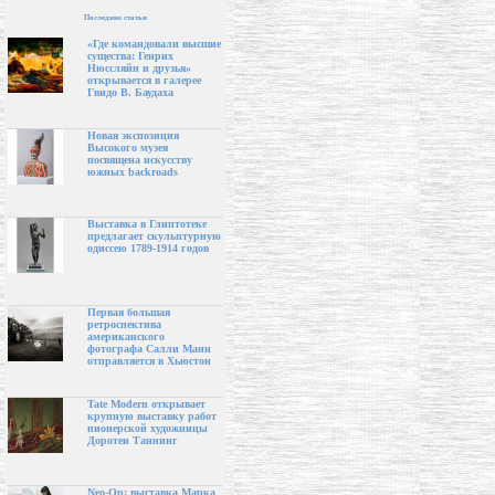
Последние статьи
«Где командовали высшие
существа: Генрих
Нюссляйн и друзья»
открывается в галерее
Гвидо В. Баудаха
Новая экспозиция
Высокого музея
посвящена искусству
южных backroads
Выставка в Глиптотеке
предлагает скульптурную
одиссею 1789-1914 годов
Первая большая
ретроспектива
американского
фотографа Салли Манн
отправляется в Хьюстон
Tate Modern открывает
крупную выставку работ
пионерской художницы
Доротеи Таннинг
Neo-Op: выставка Марка