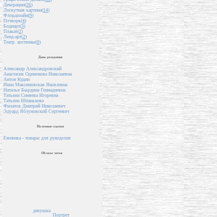
Декорации(
26
)
Лоскутная картина(
14
)
Флордизайн(
9
)
Пэчворк(
4
)
Бодиарт(
3
)
Плакат(
2
)
Ленд-арт(
2
)
Театр. костюмы(
0
)
День рождения
Александр Александровский
Анастасия Одинокова Николаевна
Антон Кудин
Инна Максимовская Яковлевна
Наталья Бырдина Геннадиевна
Татьяна Синяева Игоревна
Татьяна Шпанькова
Филатов Дмитрий Николаевич
Эдуард Яблуновский Сергеевич
Полезные ссылки
Ежевика - товары для рукоделия
Облако тегов
девушка
Портрет