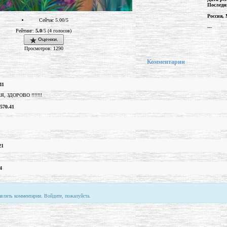
Последн
Россия,
Сейчас 5.00/5
---
Рейтинг:
5.0
/5 (4 голосов)
Оценки.
Просмотров: 1290
Комментарии
11
ЗДОРОВО !!!!!!!
570.41
21
4
авлять комментарии. Войдите, пожалуйста.