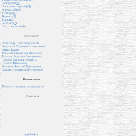
Декорации(
26
)
Лоскутная картина(
14
)
Флордизайн(
9
)
Пэчворк(
4
)
Бодиарт(
3
)
Плакат(
2
)
Ленд-арт(
2
)
Театр. костюмы(
0
)
День рождения
Александр Александровский
Анастасия Одинокова Николаевна
Антон Кудин
Инна Максимовская Яковлевна
Наталья Бырдина Геннадиевна
Татьяна Синяева Игоревна
Татьяна Шпанькова
Филатов Дмитрий Николаевич
Эдуард Яблуновский Сергеевич
Полезные ссылки
Ежевика - товары для рукоделия
Облако тегов
tegicheskie