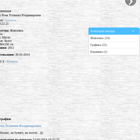
ованная
ин/:
ustinova
 122.21
усства:
Живопись
Категории мастера
Ню
а:
Масло
Живопись (24)
ал:
Холст
80x100 см
Графика (32)
дания:
2012
Керамика (1)
бликации:
30-01-2014
0 $ -
Купить
графия:
сна Устинова Владимировна
скве, на бумаге, на холсте...)))
гистрации на портале:
11-01-2014 18:25:23