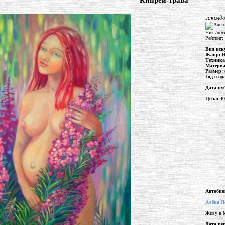
"Кипрей-трава"
заколд
Ник /лог
Рейтинг:
Вид иск
Жанр:
Техник
Матери
Размер:
Год соз
Дата пу
Цена:
40
Автобио
Алёна Я
Живу в Мо
Дата ре