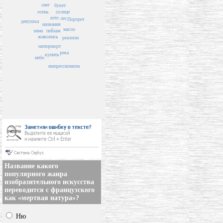
снег
букет
солнце
осень
лето
лес
Портрет
девушка
названия
масло
пейзаж
зима
живопись
реализм
натюрморт
река
купить
небо
импрессионизм
Название какого
популярного жанра
изобразительного искусства
переводится с французского
как «мертвая натура»?
Ню