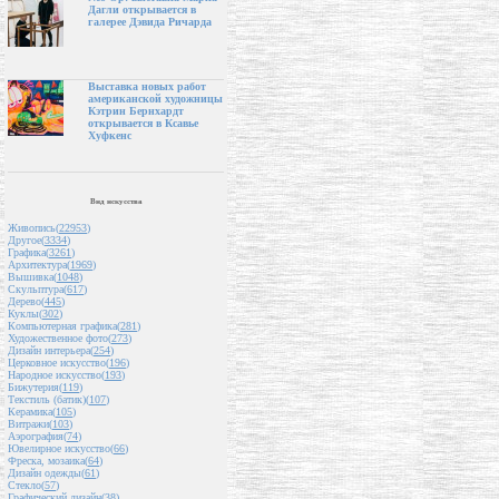
Дагли открывается в
галерее Дэвида Ричарда
Выставка новых работ
американской художницы
Кэтрин Бернхардт
открывается в Ксавье
Хуфкенс
Вид искусства
Живопись(
22953
)
Другое(
3334
)
Графика(
3261
)
Архитектура(
1969
)
Вышивка(
1048
)
Скульптура(
617
)
Дерево(
445
)
Куклы(
302
)
Компьютерная графика(
281
)
Художественное фото(
273
)
Дизайн интерьера(
254
)
Церковное искусство(
196
)
Народное искусство(
193
)
Бижутерия(
119
)
Текстиль (батик)(
107
)
Керамика(
105
)
Витражи(
103
)
Аэрография(
74
)
Ювелирное искусство(
66
)
Фреска, мозаика(
64
)
Дизайн одежды(
61
)
Стекло(
57
)
Графический дизайн(
38
)