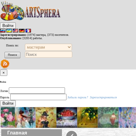
Войти
Зарегистрировано:
[1974] мастера, [373] посетителя.
Опубликовано:
[32814] работы.
Поиск по:
×
Войти
Логин
Пароль
Забыли пароль?
Зарегистрироваться
Войти
‹
Главная