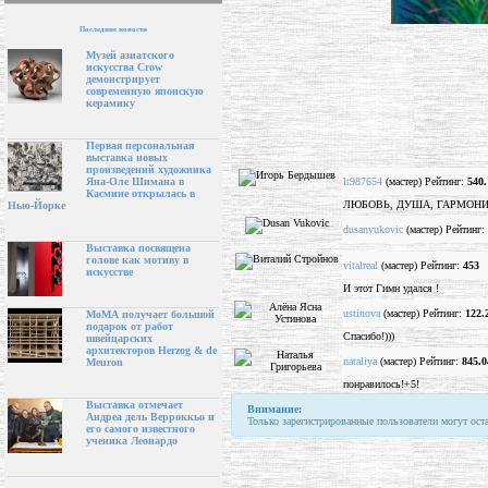
Последние новости
Музей азиатского
искусства Crow
демонстрирует
современную японскую
керамику
Первая персональная
выставка новых
произведений художника
lt987654
(мастер) Рейтинг:
540.
Яна-Оле Шимана в
Касмине открылась в
ЛЮБОВЬ, ДУША, ГАРМОНИЯ, 
Нью-Йорке
dusanvukovic
(мастер) Рейтинг:
Выставка посвящена
голове как мотиву в
vitalreal
(мастер) Рейтинг:
453
искусстве
И этот Гимн удался !
ustinova
(мастер) Рейтинг:
122.
МоМА получает большой
подарок от работ
Спасибо!)))
швейцарских
архитекторов Herzog & de
nataliya
(мастер) Рейтинг:
845.0
Meuron
понравилось!+5!
Выставка отмечает
Внимание:
Андреа дель Верроккьо и
Только зарегистрированные пользователи могут ост
его самого известного
ученика Леонардо