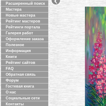
Расширенный поиск
Мастера
Новые мастера
Рейтинг мастеров
Рейтинги портала
Галерея работ
Оформление заказа
Полезное
Информация
Книги
Рейтинг сайтов
FAQ
Обратная связь
Форум
Гостевая книга
О нас
Социальные сети
Контакты