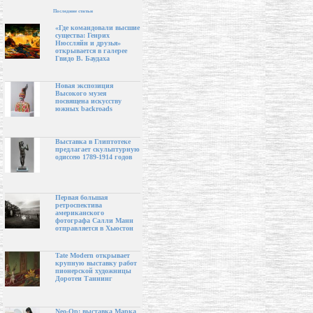
Последние статьи
«Где командовали высшие
существа: Генрих
Нюссляйн и друзья»
открывается в галерее
Гвидо В. Баудаха
Новая экспозиция
Высокого музея
посвящена искусству
южных backroads
Выставка в Глиптотеке
предлагает скульптурную
одиссею 1789-1914 годов
Первая большая
ретроспектива
американского
фотографа Салли Манн
отправляется в Хьюстон
Tate Modern открывает
крупную выставку работ
пионерской художницы
Доротеи Таннинг
Neo-Op: выставка Марка