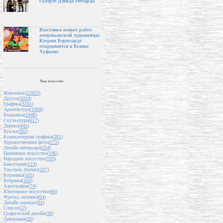
галерее Дэвида Ричарда
Выставка новых работ
американской художницы
Кэтрин Бернхардт
открывается в Ксавье
Хуфкенс
Вид искусства
Живопись(
22953
)
Другое(
3334
)
Графика(
3261
)
Архитектура(
1969
)
Вышивка(
1048
)
Скульптура(
617
)
Дерево(
445
)
Куклы(
302
)
Компьютерная графика(
281
)
Художественное фото(
273
)
Дизайн интерьера(
254
)
Церковное искусство(
196
)
Народное искусство(
193
)
Бижутерия(
119
)
Текстиль (батик)(
107
)
Керамика(
105
)
Витражи(
103
)
Аэрография(
74
)
Ювелирное искусство(
66
)
Фреска, мозаика(
64
)
Дизайн одежды(
61
)
Стекло(
57
)
Графический дизайн(
38
)
Декорации(
26
)