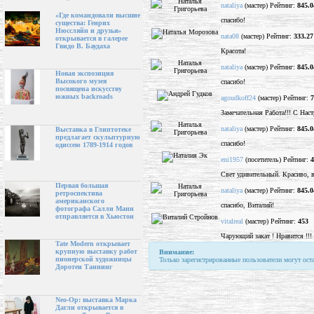
nataliya
(мастер) Рейтинг:
845.0
«Где командовали высшие
спасибо!
существа: Генрих
Нюссляйн и друзья»
nata08
(мастер) Рейтинг:
333.27
открывается в галерее
Гвидо В. Баудаха
Красота!
nataliya
(мастер) Рейтинг:
845.0
Новая экспозиция
Высокого музея
спасибо!
посвящена искусству
южных backroads
agoudkoff24
(мастер) Рейтинг:
7
Замечательная Работа!!! С Наст
nataliya
(мастер) Рейтинг:
845.0
Выставка в Глиптотеке
предлагает скульптурную
спасибо!
одиссею 1789-1914 годов
eni1957
(посетитель) Рейтинг:
4
Свет удивительный. Красиво, в
Первая большая
nataliya
(мастер) Рейтинг:
845.0
ретроспектива
американского
спасибо, Виталий!
фотографа Салли Манн
отправляется в Хьюстон
vitalreal
(мастер) Рейтинг:
453
Чарующий закат ! Нравится !!!
Tate Modern открывает
крупную выставку работ
Внимание:
пионерской художницы
Только зарегистрированные пользователи могут ост
Доротеи Таннинг
Neo-Op: выставка Марка
Дагли открывается в