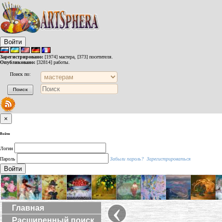
Войти
Зарегистрировано:
[1974] мастера, [373] посетителя.
Опубликовано:
[32814] работы.
Поиск по:
×
Войти
Логин
Пароль
Забыли пароль?
Зарегистрироваться
Войти
‹
Главная
Расширенный поиск