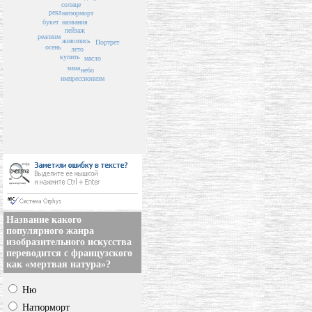
солнце
река
натюрморт
букет
названия
пейзаж
реализм
живопись
Портрет
осень
лето
купить
масло
зима
небо
импрессионизм
Название какого
популярного жанра
изобразительного искусства
переводится с французского
как «мертвая натура»?
Ню
Натюрморт