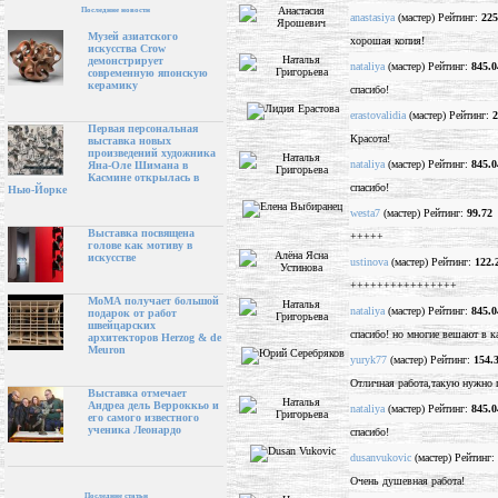
Последние новости
anastasiya
(мастер) Рейтинг:
225
Музей азиатского
хорошая копия!
искусства Crow
демонстрирует
nataliya
(мастер) Рейтинг:
845.0
современную японскую
керамику
спасибо!
erastovalidia
(мастер) Рейтинг:
2
Первая персональная
Красота!
выставка новых
произведений художника
nataliya
(мастер) Рейтинг:
845.0
Яна-Оле Шимана в
Касмине открылась в
спасибо!
Нью-Йорке
westa7
(мастер) Рейтинг:
99.72
Выставка посвящена
+++++
голове как мотиву в
искусстве
ustinova
(мастер) Рейтинг:
122.
++++++++++++++++
МоМА получает большой
nataliya
(мастер) Рейтинг:
845.0
подарок от работ
швейцарских
спасибо! но многие вешают в к
архитекторов Herzog & de
Meuron
yuryk77
(мастер) Рейтинг:
154.
Отличная работа,такую нужно п
Выставка отмечает
Андреа дель Верроккьо и
nataliya
(мастер) Рейтинг:
845.0
его самого известного
ученика Леонардо
спасибо!
dusanvukovic
(мастер) Рейтинг:
Очень душевная работа!
Последние статьи