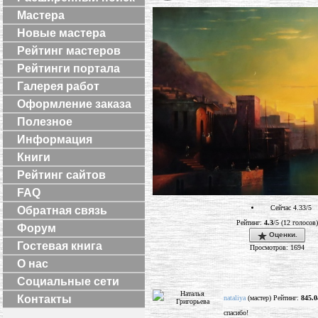
Мастера
Новые мастера
Рейтинг мастеров
Рейтинги портала
Галерея работ
Оформление заказа
Полезное
Информация
Книги
Рейтинг сайтов
FAQ
Сейчас 4.33/5
Обратная связь
Рейтинг:
4.3
/5 (12 голосов)
Форум
Оценки.
Гостевая книга
Просмотров: 1694
О нас
Социальные сети
Контакты
nataliya
(мастер) Рейтинг:
845.0
спасибо!