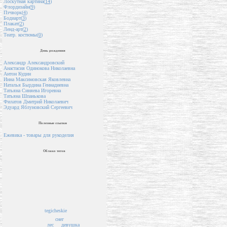
Лоскутная картина(
14
)
Флордизайн(
9
)
Пэчворк(
4
)
Бодиарт(
3
)
Плакат(
2
)
Ленд-арт(
2
)
Театр. костюмы(
0
)
День рождения
Александр Александровский
Анастасия Одинокова Николаевна
Антон Кудин
Инна Максимовская Яковлевна
Наталья Бырдина Геннадиевна
Татьяна Синяева Игоревна
Татьяна Шпанькова
Филатов Дмитрий Николаевич
Эдуард Яблуновский Сергеевич
Полезные ссылки
Ежевика - товары для рукоделия
Облако тегов
tegicheskie
снег
девушка
лес