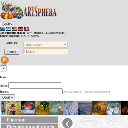
Войти
Зарегистрировано:
[1974] мастера, [373] посетителя.
Опубликовано:
[32814] работы.
Поиск по:
×
Войти
Логин
Пароль
Забыли пароль?
Зарегистрироваться
Войти
‹
Главная
Расширенный поиск