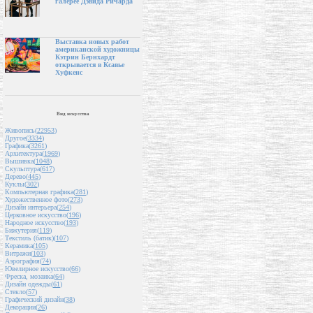
галерее Дэвида Ричарда
Выставка новых работ
американской художницы
Кэтрин Бернхардт
открывается в Ксавье
Хуфкенс
Вид искусства
Живопись(
22953
)
Другое(
3334
)
Графика(
3261
)
Архитектура(
1969
)
Вышивка(
1048
)
Скульптура(
617
)
Дерево(
445
)
Куклы(
302
)
Компьютерная графика(
281
)
Художественное фото(
273
)
Дизайн интерьера(
254
)
Церковное искусство(
196
)
Народное искусство(
193
)
Бижутерия(
119
)
Текстиль (батик)(
107
)
Керамика(
105
)
Витражи(
103
)
Аэрография(
74
)
Ювелирное искусство(
66
)
Фреска, мозаика(
64
)
Дизайн одежды(
61
)
Стекло(
57
)
Графический дизайн(
38
)
Декорации(
26
)