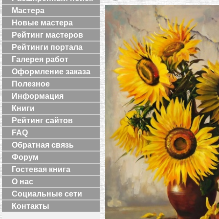
Мастера
Новые мастера
Рейтинг мастеров
Рейтинги портала
Галерея работ
Оформление заказа
Полезное
Информация
Книги
Рейтинг сайтов
FAQ
Обратная связь
Форум
Гостевая книга
О нас
Социальные сети
Контакты