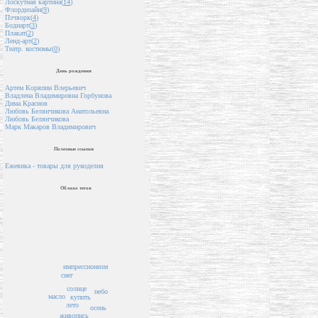
Лоскутная картина(
14
)
Флордизайн(
9
)
Пэчворк(
4
)
Бодиарт(
3
)
Плакат(
2
)
Ленд-арт(
2
)
Театр. костюмы(
0
)
День рождения
Артем Коряпин Влерьевич
Владлена Владимировна Горбунова
Дима Краснов
Любовь Белянчикова Анатольевна
Любовь Белянчикова
Марк Макаров Владимирович
Полезные ссылки
Ежевика - товары для рукоделия
Облако тегов
импрессионизм
снег
солнце
небо
масло
купить
лето
осень
живопись