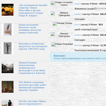
zius54
(мастер) Рейтинг:
1023.8
«Где командовали высшие
существа: Генрих
Живописью сказано!5+++++++
Нюссляйн и друзья»
открывается в галерее
nataliya
(мастер) Рейтинг:
845.0
Гвидо В. Баудаха
благодарю
titova
(мастер) Рейтинг:
38.8
Новая экспозиция
Высокого музея
какой солнечный букет
посвящена искусству
южных backroads
nataliya
(мастер) Рейтинг:
845.0
благодарю.
Выставка в Глиптотеке
RioStar
(мастер) Рейтинг:
52.39
предлагает скульптурную
одиссею 1789-1914 годов
Подсолнухи впечатляют! В карт
Внимание:
Только зарегистрированные пользователи могут ост
Первая большая
ретроспектива
американского
фотографа Салли Манн
отправляется в Хьюстон
Tate Modern открывает
крупную выставку работ
пионерской художницы
Доротеи Таннинг
Neo-Op: выставка Марка
Дагли открывается в