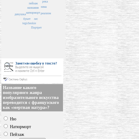
река
пейзаж
зима
названия
натюрморт
реализм
девушка
лес
букет
tegicheskie
Портрет
Название какого
популярного жанра
изобразительного искусства
переводится с французского
как «мертвая натура»?
Ню
Натюрморт
Пейзаж