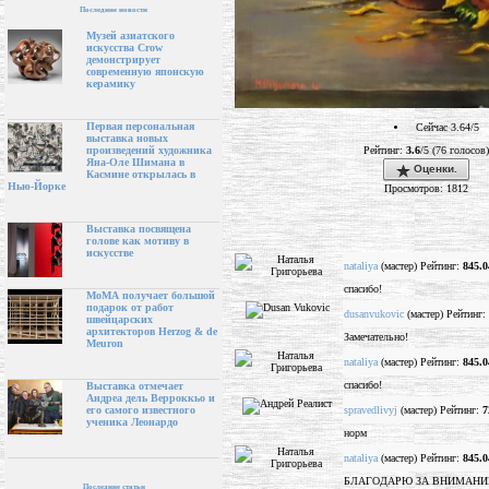
Последние новости
Музей азиатского
искусства Crow
демонстрирует
современную японскую
керамику
Первая персональная
Сейчас 3.64/5
выставка новых
Рейтинг:
3.6
/5 (76 голосов)
произведений художника
Яна-Оле Шимана в
Оценки.
Касмине открылась в
Нью-Йорке
Просмотров: 1812
Выставка посвящена
голове как мотиву в
искусстве
nataliya
(мастер) Рейтинг:
845.0
спасибо!
МоМА получает большой
подарок от работ
dusanvukovic
(мастер) Рейтинг:
швейцарских
архитекторов Herzog & de
Замечательно!
Meuron
nataliya
(мастер) Рейтинг:
845.0
спасибо!
Выставка отмечает
Андреа дель Верроккьо и
spravedlivyj
(мастер) Рейтинг:
7
его самого известного
ученика Леонардо
норм
nataliya
(мастер) Рейтинг:
845.0
БЛАГОДАРЮ ЗА ВНИМАНИЕ 
Последние статьи