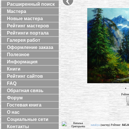
Расширенный поиск
Мастера
Новые мастера
Рейтинг мастеров
Рейтинги портала
Галерея работ
Оформление заказа
Полезное
Информация
Книги
Рейтинг сайтов
FAQ
Обратная связь
Рейти
Форум
Гостевая книга
П
О нас
Социальные сети
nataliya
(мастер) Рейтинг:
845.0
Контакты