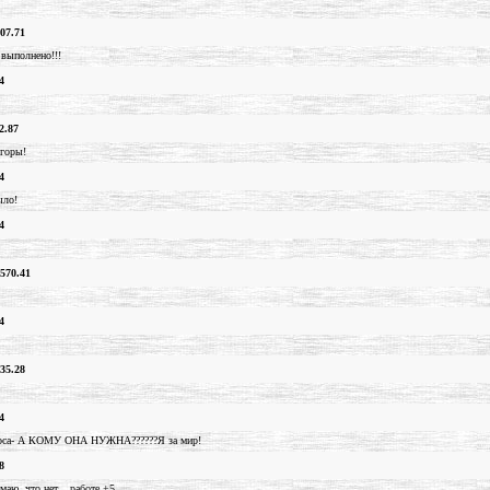
07.71
 выполнено!!!
4
2.87
 горы!
4
ыло!
4
570.41
4
35.28
4
опроса- А КОМУ ОНА НУЖНА??????Я за мир!
8
аю, что нет... работе +5