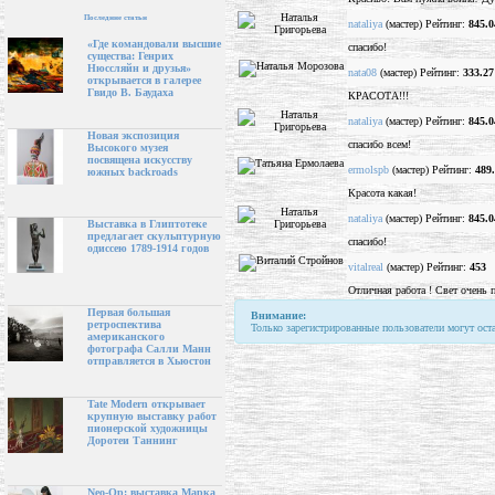
Последние статьи
nataliya
(мастер) Рейтинг:
845.0
«Где командовали высшие
спасибо!
существа: Генрих
Нюссляйн и друзья»
nata08
(мастер) Рейтинг:
333.27
открывается в галерее
Гвидо В. Баудаха
КРАСОТА!!!
nataliya
(мастер) Рейтинг:
845.0
Новая экспозиция
спасибо всем!
Высокого музея
посвящена искусству
ermolspb
(мастер) Рейтинг:
489
южных backroads
Красота какая!
nataliya
(мастер) Рейтинг:
845.0
Выставка в Глиптотеке
предлагает скульптурную
спасибо!
одиссею 1789-1914 годов
vitalreal
(мастер) Рейтинг:
453
Отличная работа ! Свет очень 
Первая большая
Внимание:
ретроспектива
Только зарегистрированные пользователи могут ост
американского
фотографа Салли Манн
отправляется в Хьюстон
Tate Modern открывает
крупную выставку работ
пионерской художницы
Доротеи Таннинг
Neo-Op: выставка Марка