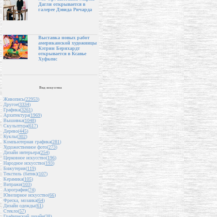
Дагли открывается в
галерее Дэвида Ричарда
Выставка новых работ
американской художницы
Кэтрин Бернхардт
открывается в Ксавье
Хуфкенс
Вид искусства
Живопись(
22953
)
Другое(
3334
)
Графика(
3261
)
Архитектура(
1969
)
Вышивка(
1048
)
Скульптура(
617
)
Дерево(
445
)
Куклы(
302
)
Компьютерная графика(
281
)
Художественное фото(
273
)
Дизайн интерьера(
254
)
Церковное искусство(
196
)
Народное искусство(
193
)
Бижутерия(
119
)
Текстиль (батик)(
107
)
Керамика(
105
)
Витражи(
103
)
Аэрография(
74
)
Ювелирное искусство(
66
)
Фреска, мозаика(
64
)
Дизайн одежды(
61
)
Стекло(
57
)
Графический дизайн(
38
)