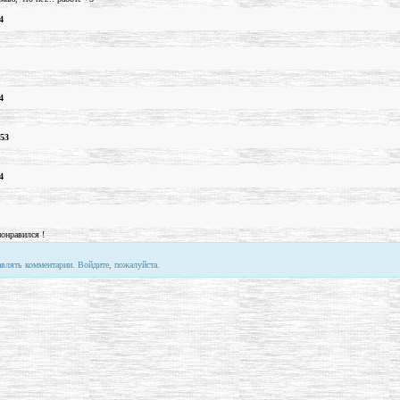
4
4
.53
4
понравился !
авлять комментарии. Войдите, пожалуйста.