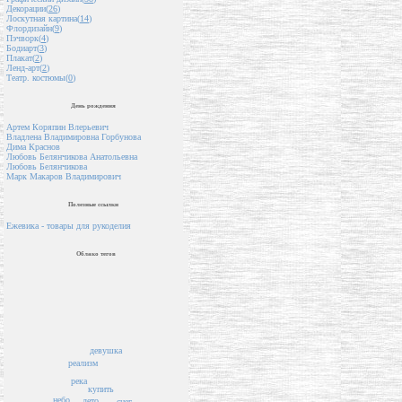
Декорации(
26
)
Лоскутная картина(
14
)
Флордизайн(
9
)
Пэчворк(
4
)
Бодиарт(
3
)
Плакат(
2
)
Ленд-арт(
2
)
Театр. костюмы(
0
)
День рождения
Артем Коряпин Влерьевич
Владлена Владимировна Горбунова
Дима Краснов
Любовь Белянчикова Анатольевна
Любовь Белянчикова
Марк Макаров Владимирович
Полезные ссылки
Ежевика - товары для рукоделия
Облако тегов
девушка
реализм
река
купить
небо
лето
снег