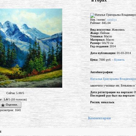
"в горах"
Ник /логин/:
nataliya
Рейтинг: 845.04
Вид искусства:
Живопись
Жанр:
Пейзаж
Техника:
Масло
Материал:
Масло
Размер:
50x70 см
Год создания:
2014
Дата публикации:
01-03-2014
Цена:
7000 руб. -
Купить
Автобиография:
Наталья Григорьева Владимиро
закончила училище им. Бенькова в 
Дата регистрации на портале:
09
Сейчас 5.00/5
Последний раз был на портале:
нг:
5.0
/5 (10 голосов)
Россия, никольск
Оценки.
---
росмотров: 1641
Комментарии
4