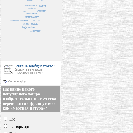
живопись
букет
пейзаж
солнце
лес
названия
натюрморт
осень
импрессионизм
зима
масло
tegicheskie
Портрет
Название какого
популярного жанра
изобразительного искусства
переводится с французского
как «мертвая натура»?
Ню
Натюрморт