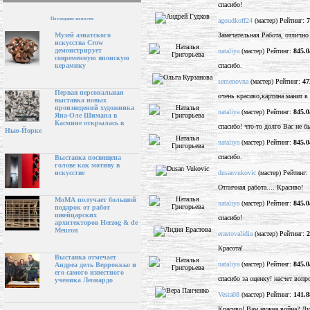
спасибо!
Последние новости
agoudkoff24
(мастер) Рейтинг:
7
Замечательная Работа, отлично
Музей азиатского
искусства Crow
демонстрирует
nataliya
(мастер) Рейтинг:
845.0
современную японскую
спасибо.
керамику
semenovna
(мастер) Рейтинг:
47
Первая персональная
очень красиво,картина манит в
выставка новых
произведений художника
nataliya
(мастер) Рейтинг:
845.0
Яна-Оле Шимана в
Касмине открылась в
спасибо! что-то долго Вас не б
Нью-Йорке
nataliya
(мастер) Рейтинг:
845.0
спасибо.
Выставка посвящена
голове как мотиву в
dusanvukovic
(мастер) Рейтинг:
искусстве
Отличная работа.... Красиво!
МоМА получает большой
nataliya
(мастер) Рейтинг:
845.0
подарок от работ
швейцарских
спасибо!
архитекторов Herzog & de
Meuron
erastovalidia
(мастер) Рейтинг:
2
Красота!
Выставка отмечает
nataliya
(мастер) Рейтинг:
845.0
Андреа дель Верроккьо и
его самого известного
спасибо за оценку! насчет в
ученика Леонардо
Vesta08
(мастер) Рейтинг:
141.8
Красиво! Вам нужна война? Дум