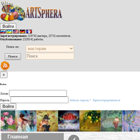
Войти
Зарегистрировано:
[1974] мастера, [373] посетителя.
Опубликовано:
[32814] работы.
Поиск по:
×
Войти
Логин
Пароль
Забыли пароль?
Зарегистрироваться
Войти
‹
Главная