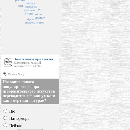
реализм
пейзаж
снег
живопись
лес
зима
лето
купить
масло
Портрет
букет
импрессионизм
Название какого
популярного жанра
изобразительного искусства
переводится с французского
как «мертвая натура»?
Ню
Натюрморт
Пейзаж