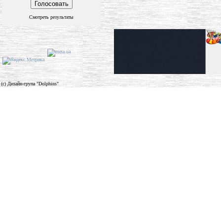
Смотреть результаты
(c) Дизайн-група "Dolphins"