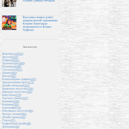
галерее Дэвида Ричарда
Выставка новых работ
американской художницы
Кэтрин Бернхардт
открывается в Ксавье
Хуфкенс
Вид искусства
Живопись(
22953
)
Другое(
3334
)
Графика(
3261
)
Архитектура(
1969
)
Вышивка(
1048
)
Скульптура(
617
)
Дерево(
445
)
Куклы(
302
)
Компьютерная графика(
281
)
Художественное фото(
273
)
Дизайн интерьера(
254
)
Церковное искусство(
196
)
Народное искусство(
193
)
Бижутерия(
119
)
Текстиль (батик)(
107
)
Керамика(
105
)
Витражи(
103
)
Аэрография(
74
)
Ювелирное искусство(
66
)
Фреска, мозаика(
64
)
Дизайн одежды(
61
)
Стекло(
57
)
Графический дизайн(
38
)
Декорации(
26
)