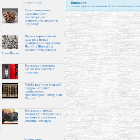
Внимание:
Последние новости
Только зарегистрированные пользователи могут ост
Музей азиатского
искусства Crow
демонстрирует
современную японскую
керамику
Первая персональная
выставка новых
произведений художника
Яна-Оле Шимана в
Касмине открылась в
Нью-Йорке
Выставка посвящена
голове как мотиву в
искусстве
МоМА получает большой
подарок от работ
швейцарских
архитекторов Herzog & de
Meuron
Выставка отмечает
Андреа дель Верроккьо и
его самого известного
ученика Леонардо
Последние статьи