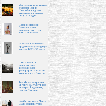
«Где командовали высшие
существа: Генрих
Нюссляйн и друзья»
открывается в галерее
Гвидо В. Баудаха
Новая экспозиция
Высокого музея
посвящена искусству
южных backroads
Выставка в Глиптотеке
предлагает скульптурную
одиссею 1789-1914 годов
Первая большая
ретроспектива
американского
фотографа Салли Манн
отправляется в Хьюстон
Tate Modern открывает
крупную выставку работ
пионерской художницы
Доротеи Таннинг
Neo-Op: выставка Марка
Дагли открывается в