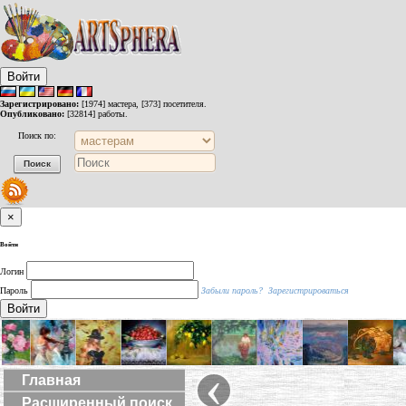
Войти
Зарегистрировано:
[1974] мастера, [373] посетителя.
Опубликовано:
[32814] работы.
Поиск по:
×
Войти
Логин
Пароль
Забыли пароль?
Зарегистрироваться
Войти
‹
Главная
Расширенный поиск