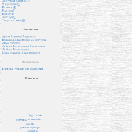
Лоскутная картина(
14
)
Флордизайн(
9
)
Пэчворк(
4
)
Бодиарт(
3
)
Плакат(
2
)
Ленд-арт(
2
)
Театр. костюмы(
0
)
День рождения
Артем Коряпин Влерьевич
Владлена Владимировна Горбунова
Дима Краснов
Любовь Белянчикова Анатольевна
Любовь Белянчикова
Марк Макаров Владимирович
Полезные ссылки
Ежевика - товары для рукоделия
Облако тегов
tegicheskie
осень
небо
девушка
солнце
река
натюрморт
названия