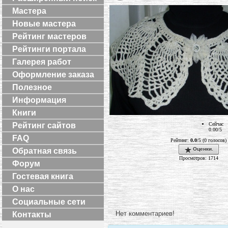
Мастера
Новые мастера
Рейтинг мастеров
Рейтинги портала
Галерея работ
Оформление заказа
Полезное
Информация
Книги
Сейчас
Рейтинг сайтов
0.00/5
FAQ
Рейтинг:
0.0
/5 (0 голосов)
Оценки.
Обратная связь
Просмотров: 1714
Форум
Гостевая книга
О нас
Социальные сети
Нет комментариев!
Контакты