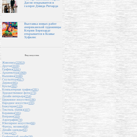
Дагли открывается в
галерее Дэвида Ричарда
Выставка новых работ
американской художницы
Кэтрин Бернхардт
открывается в Ксавье
Хуфкенс
Вид искусства
Живопись(
22953
)
Другое(
3334
)
Графика(
3261
)
Архитектура(
1969
)
Вышивка(
1048
)
Скульптура(
617
)
Дерево(
445
)
Куклы(
302
)
Компьютерная графика(
281
)
Художественное фото(
273
)
Дизайн интерьера(
254
)
Церковное искусство(
196
)
Народное искусство(
193
)
Бижутерия(
119
)
Текстиль (батик)(
107
)
Керамика(
105
)
Витражи(
103
)
Аэрография(
74
)
Ювелирное искусство(
66
)
Фреска, мозаика(
64
)
Дизайн одежды(
61
)
Стекло(
57
)
Графический дизайн(
38
)