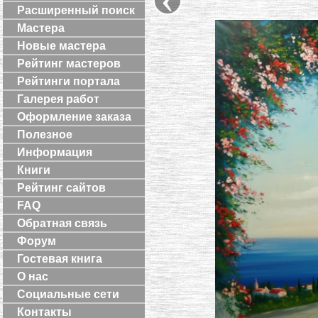
Расширенный поиск
Мастера
Новые мастера
Рейтинг мастеров
Рейтинги портала
Галерея работ
Оформление заказа
Полезное
Информация
Книги
Рейтинг сайтов
FAQ
Обратная связь
Форум
Гостевая книга
О нас
Социальные сети
Контакты