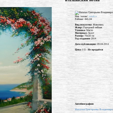
"итальянский мотив"
Ник /логин/:
nataliya
Рейтинг: 845.04
Вид искусства:
Живопись
Жанр:
Городской пейзаж
Техника:
Масло
Материал:
Холст
Размер:
70x50 см
Год создания:
2014
Дата публикации:
09-04-2014
Цена:
0 $ -
Не продаётся
Автобиография:
Наталья Григорьева Владимиро