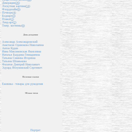
Декорации(
26
)
Лоскутная картина(
14
)
Флордизайн(
9
)
Пэчворк(
4
)
Бодиарт(
3
)
Плакат(
2
)
Ленд-арт(
2
)
Театр. костюмы(
0
)
День рождения
Александр Александровский
Анастасия Одинокова Николаевна
Антон Кудин
Инна Максимовская Яковлевна
Наталья Бырдина Геннадиевна
Татьяна Синяева Игоревна
Татьяна Шпанькова
Филатов Дмитрий Николаевич
Эдуард Яблуновский Сергеевич
Полезные ссылки
Ежевика - товары для рукоделия
Облако тегов
Портрет