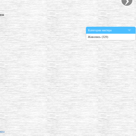
Категории мастера
Живопись (329)
вна