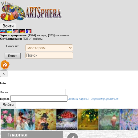
Войти
Зарегистрировано:
[1974] мастера, [373] посетителя.
Опубликовано:
[32814] работы.
Поиск по:
×
Войти
Логин
Пароль
Забыли пароль?
Зарегистрироваться
Войти
‹
Главная