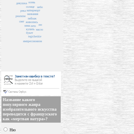
осень
девушка
солнце
небо
натюрморт
река
названия
реализм
пейзаж
снег
живопись
лес
зима
лето
купить
масло
букет
tegicheskie
импрессионизм
Название какого
популярного жанра
изобразительного искусства
переводится с французского
как «мертвая натура»?
Ню