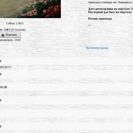
закончила училище им. Бенькова в 
Дата регистрации на портале:
09
Последний раз был на портале:
Россия, никольск
Сейчас 5.00/5
---
нг:
5.0
/5 (6 голосов)
Оценки.
росмотров: 1616
Комментарии
4
ЕГИ!!!!!
4
35.28
4
4