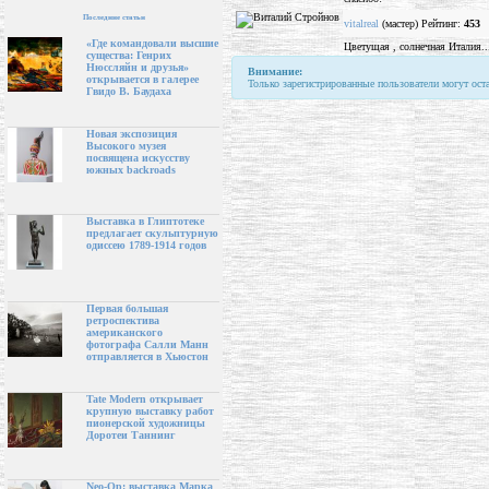
Последние статьи
vitalreal
(мастер) Рейтинг:
453
«Где командовали высшие
Цветущая , солнечная Италия..
существа: Генрих
Нюссляйн и друзья»
Внимание:
открывается в галерее
Только зарегистрированные пользователи могут ост
Гвидо В. Баудаха
Новая экспозиция
Высокого музея
посвящена искусству
южных backroads
Выставка в Глиптотеке
предлагает скульптурную
одиссею 1789-1914 годов
Первая большая
ретроспектива
американского
фотографа Салли Манн
отправляется в Хьюстон
Tate Modern открывает
крупную выставку работ
пионерской художницы
Доротеи Таннинг
Neo-Op: выставка Марка