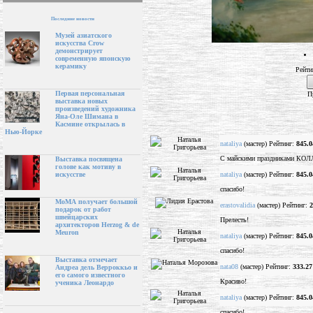
Последние новости
Музей азиатского
искусства Crow
демонстрирует
современную японскую
керамику
Рейти
Первая персональная
П
выставка новых
произведений художника
Яна-Оле Шимана в
Касмине открылась в
Нью-Йорке
nataliya
(мастер) Рейтинг:
845.0
С майскими праздниками КОЛЛ
Выставка посвящена
голове как мотиву в
nataliya
(мастер) Рейтинг:
845.0
искусстве
спасибо!
МоМА получает большой
erastovalidia
(мастер) Рейтинг:
2
подарок от работ
швейцарских
Прелесть!
архитекторов Herzog & de
Meuron
nataliya
(мастер) Рейтинг:
845.0
спасибо!
Выставка отмечает
nata08
(мастер) Рейтинг:
333.27
Андреа дель Верроккьо и
его самого известного
Красиво!
ученика Леонардо
nataliya
(мастер) Рейтинг:
845.0
спасибо!