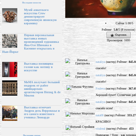
Последние новости
Музей азиатского
искусства Crow
демонстрирует
современную японскую
Сейчас 5.00/5
керамику
Рейтинг:
5.0
/5 (8 голосов)
Оценки.
Первая персональная
выставка новых
Просмотров: 1695
произведений художника
Яна-Оле Шимана в
Касмине открылась в
Нью-Йорке
nataliya
(мастер) Рейтинг:
845.0
Выставка посвящена
голове как мотиву в
спасибо!
искусстве
nataliya
(мастер) Рейтинг:
845.0
спасибо!
МоМА получает большой
подарок от работ
Fruleva
(мастер) Рейтинг:
367.6
швейцарских
архитекторов Herzog & de
Хороший букет! Солнечная раб
Meuron
nataliya
(мастер) Рейтинг:
845.0
Выставка отмечает
спасибо всем!
Андреа дель Верроккьо и
его самого известного
nata08
(мастер) Рейтинг:
333.27
ученика Леонардо
КРАСИВО!
vitalreal
(мастер) Рейтинг:
453
Прекрасно ! Чудо , как хороша 
Последние статьи