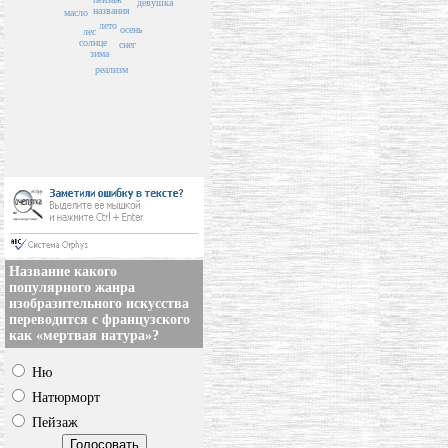
девушка
названия
масло
лето
осень
лес
солнце
снег
зима
реализм
Название какого
популярного жанра
изобразительного искусства
переводится с французского
как «мертвая натура»?
Ню
Натюрморт
Пейзаж