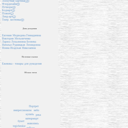
Лоскутная картина(
14
)
Флордизайн(
9
)
Пэчворк(
4
)
Бодиарт(
3
)
Плакат(
2
)
Ленд-арт(
2
)
Театр. костюмы(
0
)
День рождения
Евгения Медведева Геннадиевна
Виктория Мельниченко
Лариса Лукьяновна Беляева
Наталья Рудницкая Леонидовна
Нонна Исадская Николаевна
Полезные ссылки
Ежевика - товары для рукоделия
Облако тегов
Портрет
импрессионизм
небо
купить
река
натюрморт
букет
живопись
tegicheskie
пейзаж