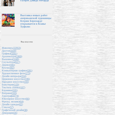
галерее Дэвида Ричарда
Выставка новых работ
американской художницы
Кэтрин Бернхардт
открывается в Ксавье
Хуфкенс
Вид искусства
Живопись(
22953
)
Другое(
3334
)
Графика(
3261
)
Архитектура(
1969
)
Вышивка(
1048
)
Скульптура(
617
)
Дерево(
445
)
Куклы(
302
)
Компьютерная графика(
281
)
Художественное фото(
273
)
Дизайн интерьера(
254
)
Церковное искусство(
196
)
Народное искусство(
193
)
Бижутерия(
119
)
Текстиль (батик)(
107
)
Керамика(
105
)
Витражи(
103
)
Аэрография(
74
)
Ювелирное искусство(
66
)
Фреска, мозаика(
64
)
Дизайн одежды(
61
)
Стекло(
57
)
Графический дизайн(
38
)
Декорации(
26
)