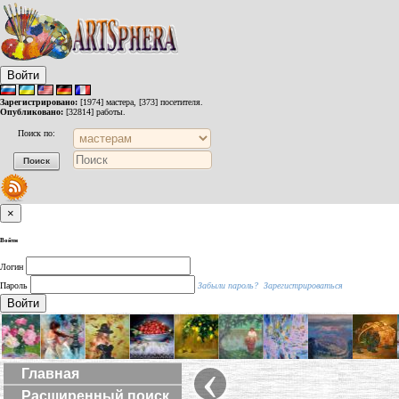
Войти
Зарегистрировано:
[1974] мастера, [373] посетителя.
Опубликовано:
[32814] работы.
Поиск по:
×
Войти
Логин
Пароль
Забыли пароль?
Зарегистрироваться
Войти
‹
Главная
Расширенный поиск