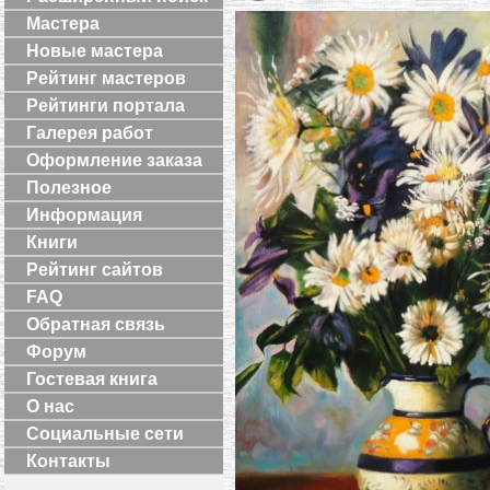
Мастера
Новые мастера
Рейтинг мастеров
Рейтинги портала
Галерея работ
Оформление заказа
Полезное
Информация
Книги
Рейтинг сайтов
FAQ
Обратная связь
Форум
Гостевая книга
О нас
Социальные сети
Контакты