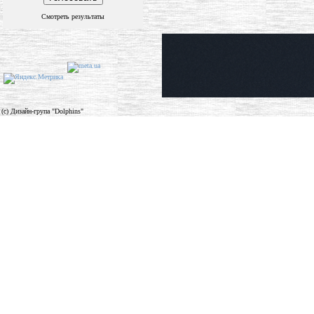
Смотреть результаты
(c) Дизайн-група "Dolphins"