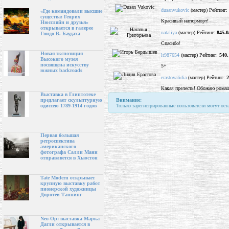
dusanvukovic
(мастер) Рейтинг:
«Где командовали высшие
существа: Генрих
Красивый натюрморт!
Нюссляйн и друзья»
открывается в галерее
nataliya
(мастер) Рейтинг:
845.0
Гвидо В. Баудаха
Спасибо!
Новая экспозиция
lt987654
(мастер) Рейтинг:
540.
Высокого музея
посвящена искусству
5+
южных backroads
erastovalidia
(мастер) Рейтинг:
2
Какая прелесть! Обожаю рома
Выставка в Глиптотеке
Внимание:
предлагает скульптурную
Только зарегистрированные пользователи могут ост
одиссею 1789-1914 годов
Первая большая
ретроспектива
американского
фотографа Салли Манн
отправляется в Хьюстон
Tate Modern открывает
крупную выставку работ
пионерской художницы
Доротеи Таннинг
Neo-Op: выставка Марка
Дагли открывается в