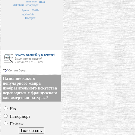
названия
зима
девушка
натюрморт
осень
букет
tegicheskie
Портрет
Название какого
популярного жанра
изобразительного искусства
переводится с французского
как «мертвая натура»?
Ню
Натюрморт
Пейзаж