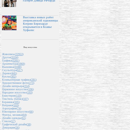
галерее Дэвида Ричарда
Выставка новых работ
американской художницы
Кэтрин Бернхардт
открывается в Ксавье
Хуфкенс
Вид искусства
Живопись(
22953
)
Другое(
3334
)
Графика(
3261
)
Архитектура(
1969
)
Вышивка(
1048
)
Скульптура(
617
)
Дерево(
445
)
Куклы(
302
)
Компьютерная графика(
281
)
Художественное фото(
273
)
Дизайн интерьера(
254
)
Церковное искусство(
196
)
Народное искусство(
193
)
Бижутерия(
119
)
Текстиль (батик)(
107
)
Керамика(
105
)
Витражи(
103
)
Аэрография(
74
)
Ювелирное искусство(
66
)
Фреска, мозаика(
64
)
Дизайн одежды(
61
)
Стекло(
57
)
Графический дизайн(
38
)
Декорации(
26
)