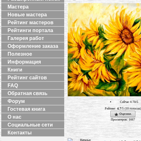
Мастера
Новые мастера
Рейтинг мастеров
Рейтинги портала
Галерея работ
Оформление заказа
Полезное
Информация
Книги
Рейтинг сайтов
FAQ
Обратная связь
Форум
Сейчас 4.70/5
Гостевая книга
Рейтинг:
4.7
/5 (10 голосов)
Оценки.
О нас
Просмотров: 1667
Социальные сети
Контакты