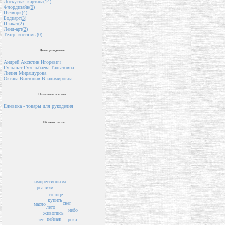
Лоскутная картина(
14
)
Флордизайн(
9
)
Пэчворк(
4
)
Бодиарт(
3
)
Плакат(
2
)
Ленд-арт(
2
)
Театр. костюмы(
0
)
День рождения
Андрей Аксютин Игоревич
Гульшат Гузельбаева Талгатовна
Лилия Мирашурова
Оксана Винтонив Владимировна
Полезные ссылки
Ежевика - товары для рукоделия
Облако тегов
импрессионизм
реализм
солнце
купить
снег
масло
лето
небо
живопись
пейзаж
лес
река