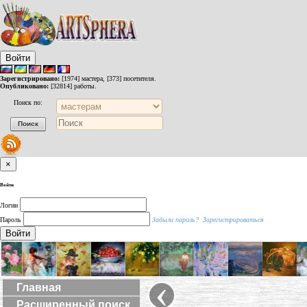
Войти
Зарегистрировано:
[1974] мастера, [373] посетителя.
Опубликовано:
[32814] работы.
Поиск по:
×
Войти
Логин
Пароль
Забыли пароль?
Зарегистрироваться
Войти
‹
Главная
Расширенный поиск