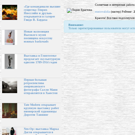
Солнечная и интересная работа 
«Где командовали высшие
существа: Генрих
erastovalidia
(мастер) Рейтинг:
2
Нюссляйн и друзья»
открывается в галерее
Красота! Все-таки подсолнухов
Гвидо В. Баудаха
Внимание:
Только зарегистрированные пользователи могут ост
Новая экспозиция
Высокого музея
посвящена искусству
южных backroads
Выставка в Глиптотеке
предлагает скульптурную
одиссею 1789-1914 годов
Первая большая
ретроспектива
американского
фотографа Салли Манн
отправляется в Хьюстон
Tate Modern открывает
крупную выставку работ
пионерской художницы
Доротеи Таннинг
Neo-Op: выставка Марка
Дагли открывается в