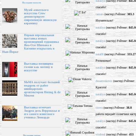
nataliya
(мастер) Рейтинг:
845.0
Последние новости
спасибо!
Музей азиатского
искусства Crow
tamara
(мастер) Рейтинг:
303.3
демонстрирует
современную японскую
Изумительно!
керамику
nataliya
(мастер) Рейтинг:
845.0
спасибо!
Первая персональная
выставка новых
nataliya
(мастер) Рейтинг:
845.0
произведений художника
Яна-Оле Шимана в
спасибо!
Касмине открылась в
Нью-Йорке
nata08
(мастер) Рейтинг:
333.27
Роскошные!
Выставка посвящена
голове как мотиву в
nataliya
(мастер) Рейтинг:
845.0
искусстве
спасибо!
dusanvukovic
(мастер) Рейтинг:
МоМА получает большой
подарок от работ
Красота!
швейцарских
архитекторов Herzog & de
nataliya
(мастер) Рейтинг:
845.0
Meuron
спасибо!
Выставка отмечает
titova
(мастер) Рейтинг:
38.8
Андреа дель Верроккьо и
работа передаёт солнечное наст
его самого известного
ученика Леонардо
nataliya
(мастер) Рейтинг:
845.0
спасибо!
vitalreal
(мастер) Рейтинг:
453
Последние статьи