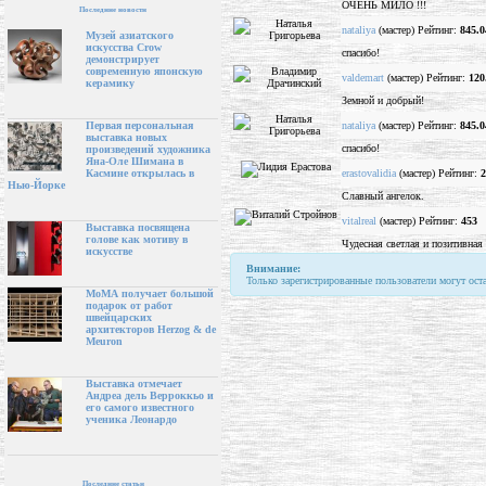
ОЧЕНЬ МИЛО !!!
Последние новости
nataliya
(мастер) Рейтинг:
845.0
Музей азиатского
искусства Crow
спасибо!
демонстрирует
современную японскую
valdemart
(мастер) Рейтинг:
120
керамику
Земной и добрый!
nataliya
(мастер) Рейтинг:
845.0
Первая персональная
выставка новых
спасибо!
произведений художника
Яна-Оле Шимана в
erastovalidia
(мастер) Рейтинг:
2
Касмине открылась в
Нью-Йорке
Славный ангелок.
vitalreal
(мастер) Рейтинг:
453
Выставка посвящена
голове как мотиву в
Чудесная светлая и позитивная 
искусстве
Внимание:
Только зарегистрированные пользователи могут ост
МоМА получает большой
подарок от работ
швейцарских
архитекторов Herzog & de
Meuron
Выставка отмечает
Андреа дель Верроккьо и
его самого известного
ученика Леонардо
Последние статьи