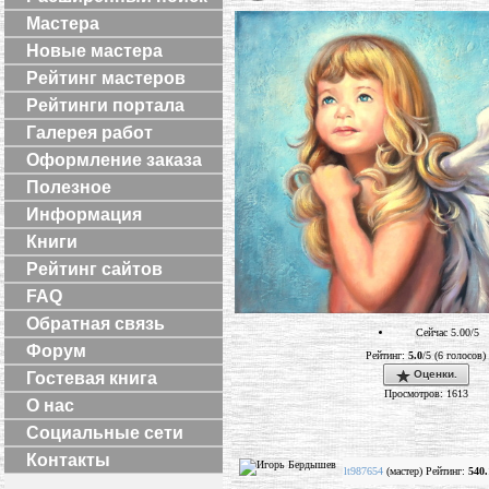
Мастера
Новые мастера
Рейтинг мастеров
Рейтинги портала
Галерея работ
Оформление заказа
Полезное
Информация
Книги
Рейтинг сайтов
FAQ
Обратная связь
Сейчас 5.00/5
Форум
Рейтинг:
5.0
/5 (6 голосов)
Оценки.
Гостевая книга
Просмотров: 1613
О нас
Социальные сети
Контакты
lt987654
(мастер) Рейтинг:
540.