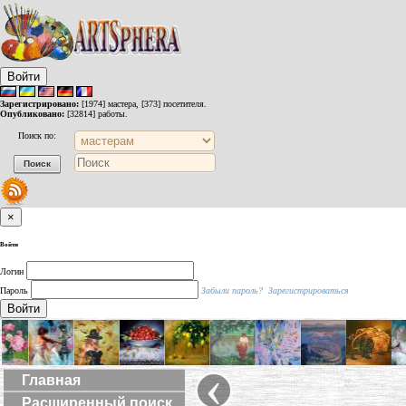
Войти
Зарегистрировано:
[1974] мастера, [373] посетителя.
Опубликовано:
[32814] работы.
Поиск по:
×
Войти
Логин
Пароль
Забыли пароль?
Зарегистрироваться
Войти
‹
Главная
Расширенный поиск