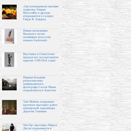
«Где командовали высшие
существа: Генрих
Нюссляйн и друзья»
открывается в галерее
Гвидо В. Баудаха
Новая экспозиция
Высокого музея
посвящена искусству
южных backroads
Выставка в Глиптотеке
предлагает скульптурную
одиссею 1789-1914 годов
Первая большая
ретроспектива
американского
фотографа Салли Манн
отправляется в Хьюстон
Tate Modern открывает
крупную выставку работ
пионерской художницы
Доротеи Таннинг
Neo-Op: выставка Марка
Дагли открывается в