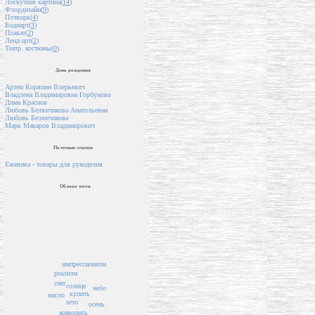
Лоскутная картина(
14
)
Флордизайн(
9
)
Пэчворк(
4
)
Бодиарт(
3
)
Плакат(
2
)
Ленд-арт(
2
)
Театр. костюмы(
0
)
День рождения
Артем Коряпин Влерьевич
Владлена Владимировна Горбунова
Дима Краснов
Любовь Белянчикова Анатольевна
Любовь Белянчикова
Марк Макаров Владимирович
Полезные ссылки
Ежевика - товары для рукоделия
Облако тегов
импрессионизм
реализм
снег
солнце
небо
купить
масло
лето
осень
живопись