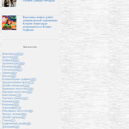
галерее Дэвида Ричарда
Выставка новых работ
американской художницы
Кэтрин Бернхардт
открывается в Ксавье
Хуфкенс
Вид искусства
Живопись(
22953
)
Другое(
3334
)
Графика(
3261
)
Архитектура(
1969
)
Вышивка(
1048
)
Скульптура(
617
)
Дерево(
445
)
Куклы(
302
)
Компьютерная графика(
281
)
Художественное фото(
273
)
Дизайн интерьера(
254
)
Церковное искусство(
196
)
Народное искусство(
193
)
Бижутерия(
119
)
Текстиль (батик)(
107
)
Керамика(
105
)
Витражи(
103
)
Аэрография(
74
)
Ювелирное искусство(
66
)
Фреска, мозаика(
64
)
Дизайн одежды(
61
)
Стекло(
57
)
Графический дизайн(
38
)
Декорации(
26
)