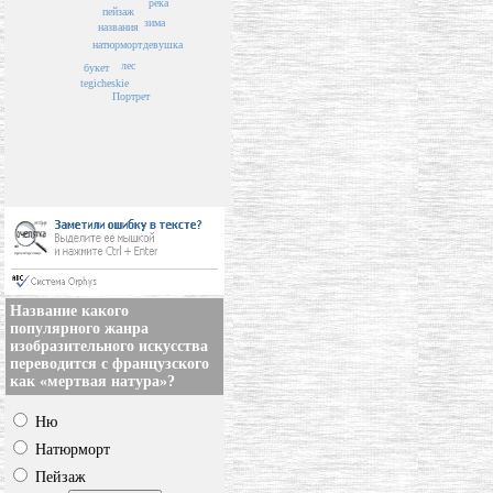
река
пейзаж
зима
названия
натюрморт
девушка
лес
букет
tegicheskie
Портрет
Название какого
популярного жанра
изобразительного искусства
переводится с французского
как «мертвая натура»?
Ню
Натюрморт
Пейзаж