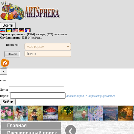
Войти
Зарегистрировано:
[1974] мастера, [373] посетителя.
Опубликовано:
[32814] работы.
Поиск по:
×
Войти
Логин
Пароль
Забыли пароль?
Зарегистрироваться
Войти
‹
Главная
Расширенный поиск