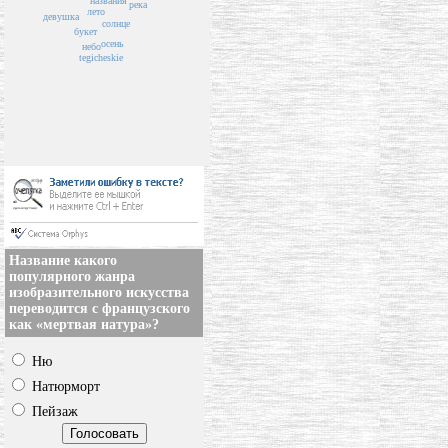
названия
река
лето
девушка
солнце
букет
осень
небо
tegicheskie
Название какого
популярного жанра
изобразительного искусства
переводится с французского
как «мертвая натура»?
Ню
Натюрморт
Пейзаж