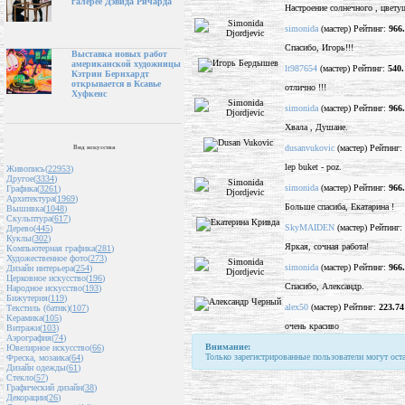
галерее Дэвида Ричарда
Настроение солнечного , цветущ
simonida
(мастер) Рейтинг:
966
Спасибо, Игорь!!!
Выставка новых работ
американской художницы
lt987654
(мастер) Рейтинг:
540.
Кэтрин Бернхардт
открывается в Ксавье
отлично !!!
Хуфкенс
simonida
(мастер) Рейтинг:
966
Хвала , Душане.
dusanvukovic
(мастер) Рейтинг:
Вид искусства
lep buket - poz.
Живопись(
22953
)
Другое(
3334
)
simonida
(мастер) Рейтинг:
966
Графика(
3261
)
Архитектура(
1969
)
Больше спасиба, Екатарина !
Вышивка(
1048
)
Скульптура(
617
)
SkyMAIDEN
(мастер) Рейтинг:
Дерево(
445
)
Куклы(
302
)
Яркая, сочная работа!
Компьютерная графика(
281
)
Художественное фото(
273
)
simonida
(мастер) Рейтинг:
966
Дизайн интерьера(
254
)
Церковное искусство(
196
)
Спасибо, Александр.
Народное искусство(
193
)
Бижутерия(
119
)
alex50
(мастер) Рейтинг:
223.74
Текстиль (батик)(
107
)
Керамика(
105
)
очень красиво
Витражи(
103
)
Аэрография(
74
)
Внимание:
Ювелирное искусство(
66
)
Только зарегистрированные пользователи могут ост
Фреска, мозаика(
64
)
Дизайн одежды(
61
)
Стекло(
57
)
Графический дизайн(
38
)
Декорации(
26
)