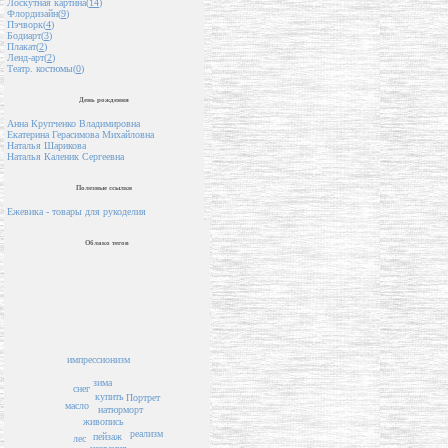
Лоскутная картина(
14
)
Флордизайн(
9
)
Пэчворк(
4
)
Бодиарт(
3
)
Плакат(
2
)
Ленд-арт(
2
)
Театр. костюмы(
0
)
День рождения
Анна Крупченко Владимировна
Екатерина Герасимова Михайловна
Наталья Шарикова
Наталья Каленик Сергеевна
Полезные ссылки
Ежевика - товары для рукоделия
Облако тегов
импрессионизм
зима
снег
купить
Портрет
масло
натюрморт
живопись
реализм
пейзаж
лес