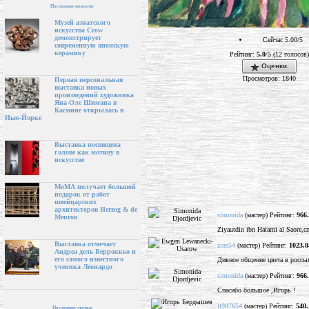
Последние новости
Музей азиатского
искусства Crow
демонстрирует
Сейчас 5.00/5
современную японскую
керамику
Рейтинг:
5.0
/5 (12 голосов)
Оценки.
Просмотров: 1840
Первая персональная
выставка новых
произведений художника
Яна-Оле Шимана в
Касмине открылась в
Нью-Йорке
Выставка посвящена
голове как мотиву в
искусстве
МоМА получает большой
подарок от работ
швейцарских
архитекторов Herzog & de
simonida
(мастер) Рейтинг:
966
Meuron
Ziyautdin ibn Hatami al Saore,
Выставка отмечает
zius54
(мастер) Рейтинг:
1023.8
Андреа дель Верроккьо и
его самого известного
Дивное общение цвета в россы
ученика Леонардо
simonida
(мастер) Рейтинг:
966
Спасибо большое ,Игорь !
lt987654
(мастер) Рейтинг:
540.
Последние статьи