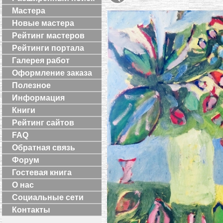
Мастера
Новые мастера
Рейтинг мастеров
Рейтинги портала
Галерея работ
Оформление заказа
Полезное
Информация
Книги
Рейтинг сайтов
FAQ
Обратная связь
Форум
Гостевая книга
О нас
Социальные сети
Контакты