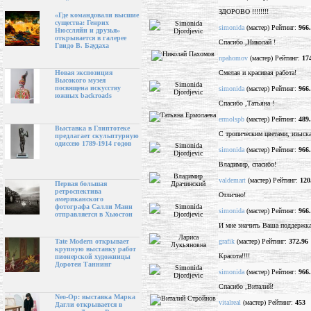
ЗДОРОВО !!!!!!!!
«Где командовали высшие
существа: Генрих
simonida
(мастер) Рейтинг:
966
Нюссляйн и друзья»
открывается в галерее
Спасибо ,Николай !
Гвидо В. Баудаха
npahomov
(мастер) Рейтинг:
17
Смелая и красивая работа!
Новая экспозиция
Высокого музея
посвящена искусству
simonida
(мастер) Рейтинг:
966
южных backroads
Спасибо ,Татьяна !
ermolspb
(мастер) Рейтинг:
489
Выставка в Глиптотеке
С тропическим цветами, изыск
предлагает скульптурную
одиссею 1789-1914 годов
simonida
(мастер) Рейтинг:
966
Владимир, спасибо!
valdemart
(мастер) Рейтинг:
120
Первая большая
ретроспектива
Отлично!
американского
фотографа Салли Манн
simonida
(мастер) Рейтинг:
966
отправляется в Хьюстон
И мне значить Ваша поддержка
grafik
(мастер) Рейтинг:
372.96
Tate Modern открывает
крупную выставку работ
Красота!!!!
пионерской художницы
Доротеи Таннинг
simonida
(мастер) Рейтинг:
966
Спасибо ,Виталий!
Neo-Op: выставка Марка
vitalreal
(мастер) Рейтинг:
453
Дагли открывается в