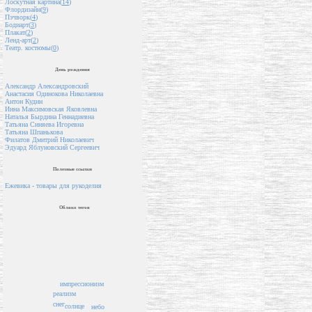
Лоскутная картина(
14
)
Флордизайн(
9
)
Пэчворк(
4
)
Бодиарт(
3
)
Плакат(
2
)
Ленд-арт(
2
)
Театр. костюмы(
0
)
День рождения
Александр Александровский
Анастасия Одинокова Николаевна
Антон Кудин
Инна Максимовская Яковлевна
Наталья Бырдина Геннадиевна
Татьяна Синяева Игоревна
Татьяна Шпанькова
Филатов Дмитрий Николаевич
Эдуард Яблуновский Сергеевич
Полезные ссылки
Ежевика - товары для рукоделия
Облако тегов
импрессионизм
реализм
снег
солнце
небо