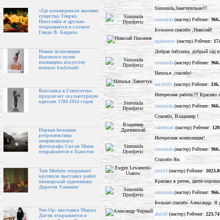
Simonida,Замечательно!!!
«Где командовали высшие
существа: Генрих
simonida
(мастер) Рейтинг:
966
Нюссляйн и друзья»
открывается в галерее
Большое спасибо ,Николай!
Гвидо В. Баудаха
npahomov
(мастер) Рейтинг:
17
Добрая бабушка, добрый сад и
Новая экспозиция
Высокого музея
посвящена искусству
simonida
(мастер) Рейтинг:
966
южных backroads
Наталья ,спасибо!
nat-liv01
(мастер) Рейтинг:
336.
Выставка в Глиптотеке
Интересная работа !!! Красиво 
предлагает скульптурную
одиссею 1789-1914 годов
simonida
(мастер) Рейтинг:
966
Спасибо, Владимир !
valdemart
(мастер) Рейтинг:
120
Первая большая
ретроспектива
Интересная композиция!
американского
фотографа Салли Манн
simonida
(мастер) Рейтинг:
966
отправляется в Хьюстон
Спасибо Ян.
zius54
(мастер) Рейтинг:
1023.8
Tate Modern открывает
крупную выставку работ
Красиво в ритме, цвете-хороши
пионерской художницы
Доротеи Таннинг
simonida
(мастер) Рейтинг:
966
Больше спасибо Александр. Я 
Neo-Op: выставка Марка
alex50
(мастер) Рейтинг:
223.74
Дагли открывается в