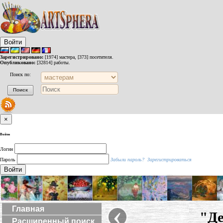
Войти
Зарегистрировано:
[1974] мастера, [373] посетителя.
Опубликовано:
[32814] работы.
Поиск по:
×
Войти
Логин
Пароль
Забыли пароль?
Зарегистрироваться
Войти
‹
Главная
"Де
Расширенный поиск