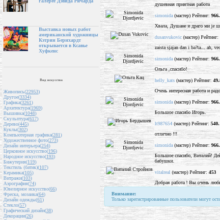
галерее Дэвида Ричарда
душевная приятная работа
simonida
(мастер) Рейтинг:
966
Хвала, Душане и драго ми је шт
Выставка новых работ
американской художницы
dusanvukovic
(мастер) Рейтинг:
Кэтрин Бернхардт
открывается в Ксавье
zaista sjajan dan i ba?ta... ah, 
Хуфкенс
simonida
(мастер) Рейтинг:
966
Ольга ,спасибо!
helly_kats
(мастер) Рейтинг:
49.
Вид искусства
Очень интересная работа и радо
Живопись(
22953
)
Другое(
3334
)
simonida
(мастер) Рейтинг:
966
Графика(
3261
)
Архитектура(
1969
)
Большое спасибо Игорь.
Вышивка(
1048
)
Скульптура(
617
)
lt987654
(мастер) Рейтинг:
540.
Дерево(
445
)
Куклы(
302
)
отлично !!!
Компьютерная графика(
281
)
Художественное фото(
273
)
simonida
(мастер) Рейтинг:
966
Дизайн интерьера(
254
)
Церковное искусство(
196
)
Большое спасибо, Виталий! Дей
Народное искусство(
193
)
бабушки.
Бижутерия(
119
)
Текстиль (батик)(
107
)
vitalreal
(мастер) Рейтинг:
453
Керамика(
105
)
Витражи(
103
)
Добрая работа ! Вы очень люби
Аэрография(
74
)
Ювелирное искусство(
66
)
Внимание:
Фреска, мозаика(
64
)
Только зарегистрированные пользователи могут ост
Дизайн одежды(
61
)
Стекло(
57
)
Графический дизайн(
38
)
Декорации(
26
)