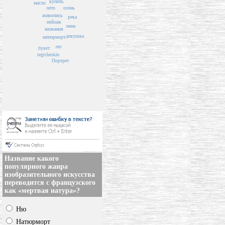
купить
масло
лето
осень
живопись
река
пейзаж
зима
названия
девушка
натюрморт
лес
букет
tegicheskie
Портрет
Название какого
популярного жанра
изобразительного искусства
переводится с французского
как «мертвая натура»?
Ню
Натюрморт