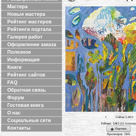
Мастера
Новые мастера
Рейтинг мастеров
Рейтинги портала
Галерея работ
Оформление заказа
Полезное
Информация
Книги
Рейтинг сайтов
FAQ
Обратная связь
Форум
Гостевая книга
О нас
Сейчас 5.00/5
Социальные сети
Рейтинг:
5.0
/5 (15 голосов)
Контакты
Оценки.
Просмотров: 1841