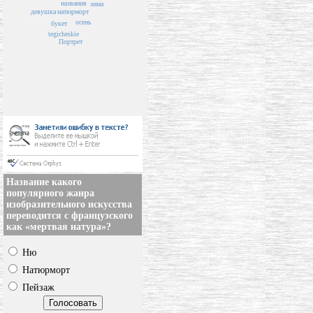
названия
зима
девушка
натюрморт
осень
букет
tegicheskie
Портрет
Название какого
популярного жанра
изобразительного искусства
переводится с французского
как «мертвая натура»?
Ню
Натюрморт
Пейзаж