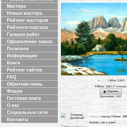
Мастера
Новые мастера
Рейтинг мастеров
Рейтинги портала
Галерея работ
Оформление заказа
Полезное
Информация
Книги
Рейтинг сайтов
FAQ
Сейчас 5.00/5
Обратная связь
Рейтинг:
5.0
/5 (7 голосов)
Форум
Оценки.
Просмотров: 1622
Гостевая книга
О нас
Социальные сети
valdemart
(мастер) Рейтинг:
120
Контакты
Красиво, как в сказке