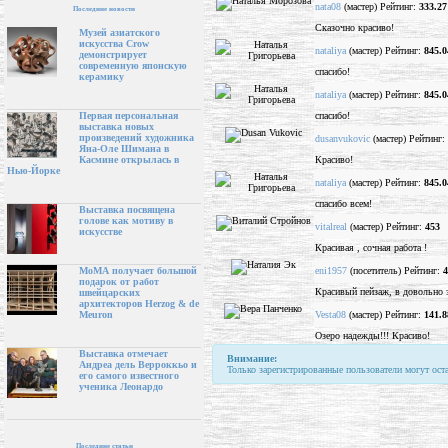
nata08
(мастер) Рейтинг:
333.27
Последние новости
Сказочно красиво!
Музей азиатского
искусства Crow
nataliya
(мастер) Рейтинг:
845.0
демонстрирует
современную японскую
спасибо!
керамику
nataliya
(мастер) Рейтинг:
845.0
спасибо!
Первая персональная
выставка новых
произведений художника
dusanvukovic
(мастер) Рейтинг:
Яна-Оле Шимана в
Красиво!
Касмине открылась в
Нью-Йорке
nataliya
(мастер) Рейтинг:
845.0
спасибо всем!
Выставка посвящена
голове как мотиву в
vitalreal
(мастер) Рейтинг:
453
искусстве
Красивая , сочная работа !
eni1957
(посетитель) Рейтинг:
4
МоМА получает большой
подарок от работ
Красивый пейзаж, в довольно 
швейцарских
архитекторов Herzog & de
Vesta08
(мастер) Рейтинг:
141.8
Meuron
Озеро надежды!!! Красиво!
Выставка отмечает
Внимание:
Андреа дель Верроккьо и
Только зарегистрированные пользователи могут ост
его самого известного
ученика Леонардо
Последние статьи