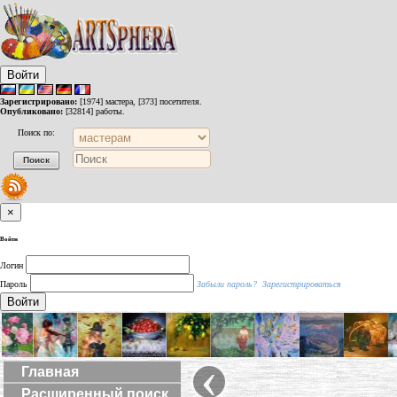
Войти
Зарегистрировано:
[1974] мастера, [373] посетителя.
Опубликовано:
[32814] работы.
Поиск по:
×
Войти
Логин
Пароль
Забыли пароль?
Зарегистрироваться
Войти
‹
Главная
Расширенный поиск