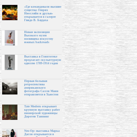
«Где командовали высшие
существа: Генрих
Нюссляйн и друзья»
открывается в галерее
Гвидо В. Баудаха
Новая экспозиция
Высокого музея
посвящена искусству
южных backroads
Выставка в Глиптотеке
предлагает скульптурную
одиссею 1789-1914 годов
Первая большая
ретроспектива
американского
фотографа Салли Манн
отправляется в Хьюстон
Tate Modern открывает
крупную выставку работ
пионерской художницы
Доротеи Таннинг
Neo-Op: выставка Марка
Дагли открывается в