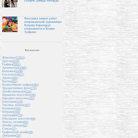
галерее Дэвида Ричарда
Выставка новых работ
американской художницы
Кэтрин Бернхардт
открывается в Ксавье
Хуфкенс
Вид искусства
Живопись(
22953
)
Другое(
3334
)
Графика(
3261
)
Архитектура(
1969
)
Вышивка(
1048
)
Скульптура(
617
)
Дерево(
445
)
Куклы(
302
)
Компьютерная графика(
281
)
Художественное фото(
273
)
Дизайн интерьера(
254
)
Церковное искусство(
196
)
Народное искусство(
193
)
Бижутерия(
119
)
Текстиль (батик)(
107
)
Керамика(
105
)
Витражи(
103
)
Аэрография(
74
)
Ювелирное искусство(
66
)
Фреска, мозаика(
64
)
Дизайн одежды(
61
)
Стекло(
57
)
Графический дизайн(
38
)
Декорации(
26
)