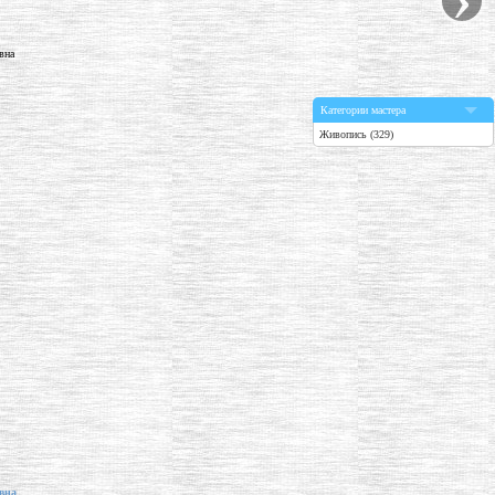
Категории мастера
Живопись (329)
вна