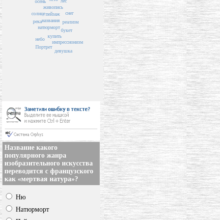
лес
осень
живопись
снег
солнце
пейзаж
названия
река
реализм
натюрморт
букет
купить
небо
импрессионизм
Портрет
девушка
Название какого
популярного жанра
изобразительного искусства
переводится с французского
как «мертвая натура»?
Ню
Натюрморт