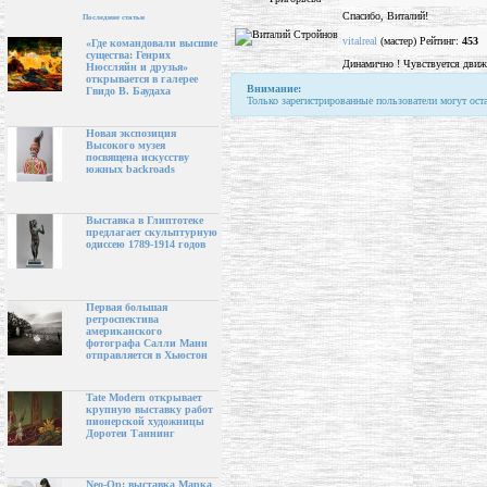
Спасибо, Виталий!
Последние статьи
vitalreal
(мастер) Рейтинг:
453
«Где командовали высшие
существа: Генрих
Динамично ! Чувствуется движе
Нюссляйн и друзья»
открывается в галерее
Внимание:
Гвидо В. Баудаха
Только зарегистрированные пользователи могут ост
Новая экспозиция
Высокого музея
посвящена искусству
южных backroads
Выставка в Глиптотеке
предлагает скульптурную
одиссею 1789-1914 годов
Первая большая
ретроспектива
американского
фотографа Салли Манн
отправляется в Хьюстон
Tate Modern открывает
крупную выставку работ
пионерской художницы
Доротеи Таннинг
Neo-Op: выставка Марка