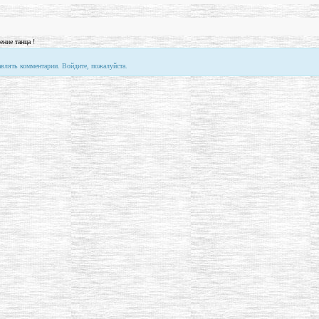
ние танца !
авлять комментарии. Войдите, пожалуйста.