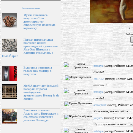
Последние новости
Музей азиатского
искусства Crow
демонстрирует
современную японскую
керамику
Рейти
Первая персональная
выставка новых
П
произведений художника
Яна-Оле Шимана в
Касмине открылась в
Нью-Йорке
nataliya
(мастер) Рейтинг:
845.0
Выставка посвящена
голове как мотиву в
спасибо!
искусстве
lt987654
(мастер) Рейтинг:
540.
отлично !!!
МоМА получает большой
подарок от работ
nataliya
(мастер) Рейтинг:
845.0
швейцарских
архитекторов Herzog & de
спасибо!
Meuron
arheopterix
(мастер) Рейтинг:
72
Выставка отмечает
Утонченная, нежная работа.
Андреа дель Верроккьо и
его самого известного
yuryk77
(мастер) Рейтинг:
154.
ученика Леонардо
Ну что тут можно сказать ... п
nataliya
(мастер) Рейтинг:
845.0