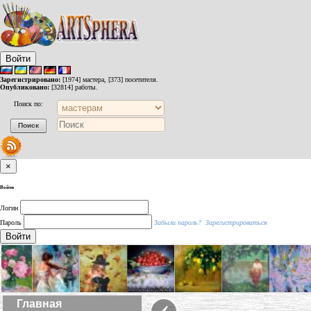
Войти
Зарегистрировано:
[1974] мастера, [373] посетителя.
Опубликовано:
[32814] работы.
Поиск по:
×
Войти
Логин
Пароль
Забыли пароль?
Зарегистрироваться
Войти
‹
Главная