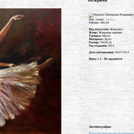
"балерина"
Ник /логин/:
nataliya
Рейтинг: 845.04
Вид искусства:
Живопись
Жанр:
Жанровая картина
Техника:
Масло
Материал:
Холст
Размер:
70x50 см
Год создания:
2014
Дата публикации:
04-07-2014
Цена:
0 $ -
Не продаётся
Автобиография:
Наталья Григорьева Владимиро