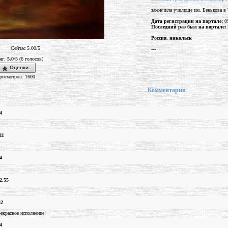
закончила училище им. Бенькова в 
Дата регистрации на портале:
09
Последний раз был на портале:
Россия, никольск
Сейчас 5.00/5
---
нг:
5.0
/5 (6 голосов)
Оценки.
росмотров: 1600
Комментарии
4
11
4
2.55
32
рекрасное исполнение!
4