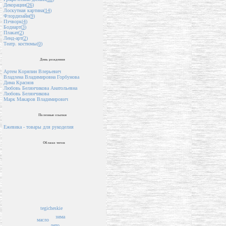
Декорации(
26
)
Лоскутная картина(
14
)
Флордизайн(
9
)
Пэчворк(
4
)
Бодиарт(
3
)
Плакат(
2
)
Ленд-арт(
2
)
Театр. костюмы(
0
)
День рождения
Артем Коряпин Влерьевич
Владлена Владимировна Горбунова
Дима Краснов
Любовь Белянчикова Анатольевна
Любовь Белянчикова
Марк Макаров Владимирович
Полезные ссылки
Ежевика - товары для рукоделия
Облако тегов
tegicheskie
зима
масло
лето