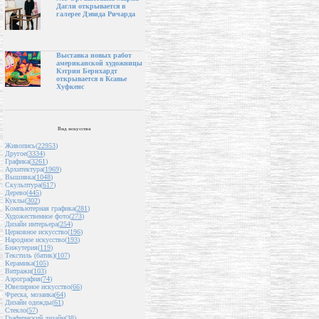
Дагли открывается в
галерее Дэвида Ричарда
Выставка новых работ
американской художницы
Кэтрин Бернхардт
открывается в Ксавье
Хуфкенс
Вид искусства
Живопись(
22953
)
Другое(
3334
)
Графика(
3261
)
Архитектура(
1969
)
Вышивка(
1048
)
Скульптура(
617
)
Дерево(
445
)
Куклы(
302
)
Компьютерная графика(
281
)
Художественное фото(
273
)
Дизайн интерьера(
254
)
Церковное искусство(
196
)
Народное искусство(
193
)
Бижутерия(
119
)
Текстиль (батик)(
107
)
Керамика(
105
)
Витражи(
103
)
Аэрография(
74
)
Ювелирное искусство(
66
)
Фреска, мозаика(
64
)
Дизайн одежды(
61
)
Стекло(
57
)
Графический дизайн(
38
)