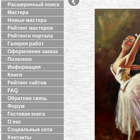
Расширенный поиск
Мастера
Новые мастера
Рейтинг мастеров
Рейтинги портала
Галерея работ
Оформление заказа
Полезное
Информация
Книги
Рейтинг сайтов
FAQ
Обратная связь
Форум
Гостевая книга
О нас
Социальные сети
Контакты