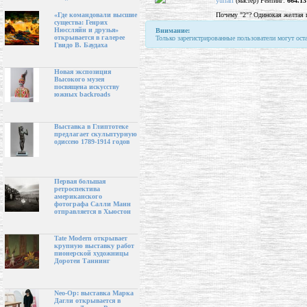
yurlari
(мастер) Рейтинг:
664.13
Почему "2"? Одинокая желтая ге
«Где командовали высшие
существа: Генрих
Нюссляйн и друзья»
Внимание:
открывается в галерее
Только зарегистрированные пользователи могут ост
Гвидо В. Баудаха
Новая экспозиция
Высокого музея
посвящена искусству
южных backroads
Выставка в Глиптотеке
предлагает скульптурную
одиссею 1789-1914 годов
Первая большая
ретроспектива
американского
фотографа Салли Манн
отправляется в Хьюстон
Tate Modern открывает
крупную выставку работ
пионерской художницы
Доротеи Таннинг
Neo-Op: выставка Марка
Дагли открывается в