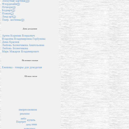
Лоскутная картина(
14
)
Флордизайн(
9
)
Пэчворк(
4
)
Бодиарт(
3
)
Плакат(
2
)
Ленд-арт(
2
)
Театр. костюмы(
0
)
День рождения
Артем Коряпин Влерьевич
Владлена Владимировна Горбунова
Дима Краснов
Любовь Белянчикова Анатольевна
Любовь Белянчикова
Марк Макаров Владимирович
Полезные ссылки
Ежевика - товары для рукоделия
Облако тегов
импрессионизм
реализм
небо
купить
Портрет
зима
лето
живопись