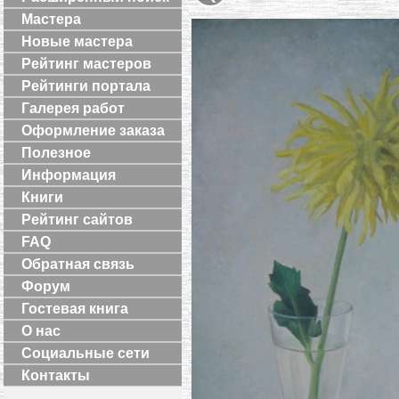
Мастера
Новые мастера
Рейтинг мастеров
Рейтинги портала
Галерея работ
Оформление заказа
Полезное
Информация
Книги
Рейтинг сайтов
FAQ
Обратная связь
Форум
Гостевая книга
О нас
Социальные сети
Контакты