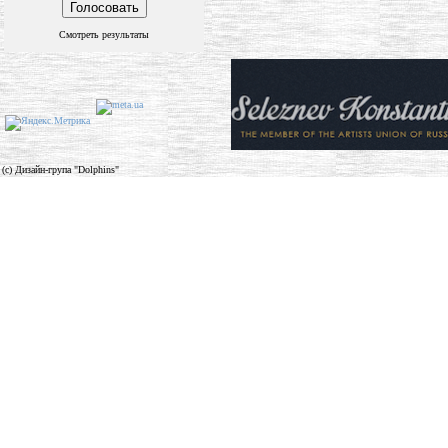
Смотреть результаты
(c) Дизайн-група "Dolphins"