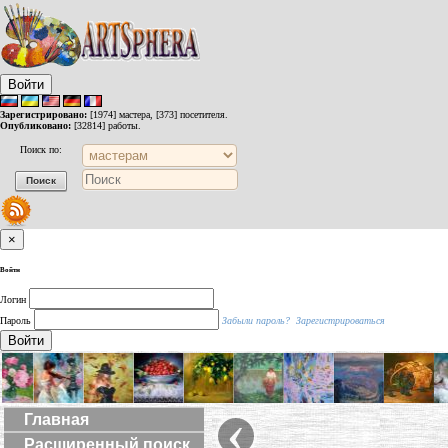
Войти
Зарегистрировано:
[1974] мастера, [373] посетителя.
Опубликовано:
[32814] работы.
Поиск по:
×
Войти
Логин
Пароль
Забыли пароль?
Зарегистрироваться
Войти
‹
Главная
Расширенный поиск