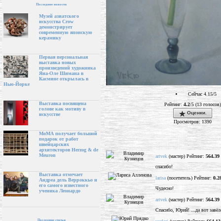
Последние новости
Музей азиатского
искусства Crow
демонстрирует
современную японскую
керамику
Первая персональная
выставка новых
произведений художника
Яна-Оле Шимана в
Касмине открылась в
Нью-Йорке
Сейчас 4.15/5
Выставка посвящена
Рейтинг:
4.2
/5 (13 голосов)
голове как мотиву в
Оценки.
искусстве
Просмотров: 1390
МоМА получает большой
подарок от работ
швейцарских
архитекторов Herzog & de
Meuron
artvek
(мастер) Рейтинг:
564.39
спасибо!
Выставка отмечает
larisa
(посетитель) Рейтинг:
0.2
Андреа дель Верроккьо и
его самого известного
Чудесно!
ученика Леонардо
artvek
(мастер) Рейтинг:
564.39
Спасибо, Юрий! ...да вот завёл
Последние статьи