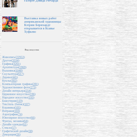
галерее Дэвида Ричарда
Выставка новых работ
американской художницы
Кэтрин Бернхардт
открывается в Ксавье
Хуфкенс
Вид искусства
Живопись(
22953
)
Другое(
3334
)
Графика(
3261
)
Архитектура(
1969
)
Вышивка(
1048
)
Скульптура(
617
)
Дерево(
445
)
Куклы(
302
)
Компьютерная графика(
281
)
Художественное фото(
273
)
Дизайн интерьера(
254
)
Церковное искусство(
196
)
Народное искусство(
193
)
Бижутерия(
119
)
Текстиль (батик)(
107
)
Керамика(
105
)
Витражи(
103
)
Аэрография(
74
)
Ювелирное искусство(
66
)
Фреска, мозаика(
64
)
Дизайн одежды(
61
)
Стекло(
57
)
Графический дизайн(
38
)
Декорации(
26
)