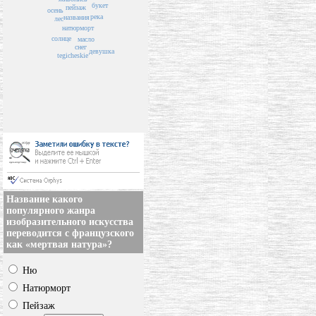
букет
пейзаж
осень
река
названия
лес
натюрморт
солнце
масло
снег
девушка
tegicheskie
Название какого
популярного жанра
изобразительного искусства
переводится с французского
как «мертвая натура»?
Ню
Натюрморт
Пейзаж