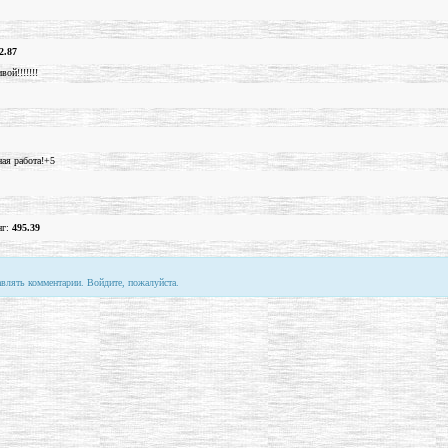
2.87
ой!!!!!!!
ая работа!+5
нг:
495.39
авлять комментарии. Войдите, пожалуйста.