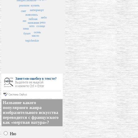
импрессионизм
реализм
купить
натюрморт
снег
живопись
небо
пейзаж
лес
река
названия
лето
солнце
зима
осень
букет
масло
tegicheskie
Название какого
популярного жанра
изобразительного искусства
переводится с французского
как «мертвая натура»?
Ню