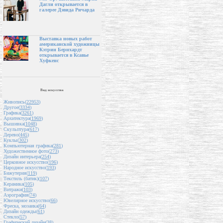
Дагли открывается в
галерее Дэвида Ричарда
Выставка новых работ
американской художницы
Кэтрин Бернхардт
открывается в Ксавье
Хуфкенс
Вид искусства
Живопись(
22953
)
Другое(
3334
)
Графика(
3261
)
Архитектура(
1969
)
Вышивка(
1048
)
Скульптура(
617
)
Дерево(
445
)
Куклы(
302
)
Компьютерная графика(
281
)
Художественное фото(
273
)
Дизайн интерьера(
254
)
Церковное искусство(
196
)
Народное искусство(
193
)
Бижутерия(
119
)
Текстиль (батик)(
107
)
Керамика(
105
)
Витражи(
103
)
Аэрография(
74
)
Ювелирное искусство(
66
)
Фреска, мозаика(
64
)
Дизайн одежды(
61
)
Стекло(
57
)
Графический дизайн(
38
)