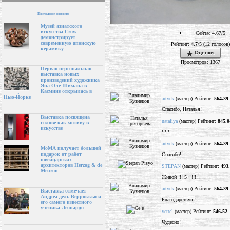
Последние новости
Музей азиатского
искусства Crow
Сейчас 4.67/5
демонстрирует
современную японскую
Рейтинг:
4.7
/5 (12 голосов)
керамику
Оценки.
Просмотров: 1367
Первая персональная
выставка новых
произведений художника
Яна-Оле Шимана в
Касмине открылась в
Нью-Йорке
artvek
(мастер) Рейтинг:
564.39
Спасибо, Наталья!
Выставка посвящена
nataliya
(мастер) Рейтинг:
845.0
голове как мотиву в
искусстве
!!!!!
artvek
(мастер) Рейтинг:
564.39
МоМА получает большой
подарок от работ
Спасибо!
швейцарских
архитекторов Herzog & de
STEPAN
(мастер) Рейтинг:
493
Meuron
Живой !!! 5+ !!!
artvek
(мастер) Рейтинг:
564.39
Выставка отмечает
Андреа дель Верроккьо и
Благодарствую!
его самого известного
ученика Леонардо
vettel
(мастер) Рейтинг:
546.52
Чудесно!