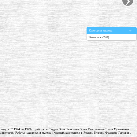
Категории мастера
Живопись (220)
нститута. С 1974 по 1979г.г. работал в Студии Элия Белютина. Член Творческого Союза Художников
ыставок. Работы находятся в музеях и частных коллекциях в России, Италии, Франции, Германии,