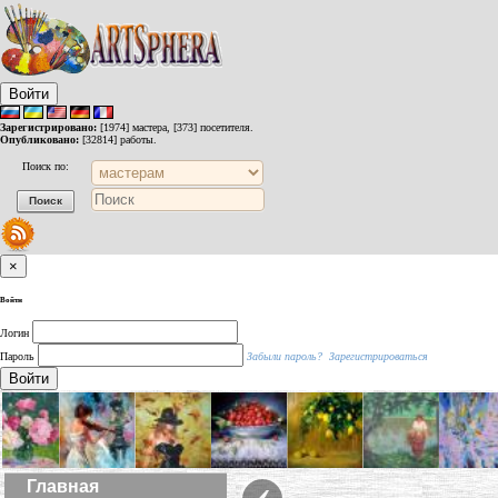
Войти
Зарегистрировано:
[1974] мастера, [373] посетителя.
Опубликовано:
[32814] работы.
Поиск по:
×
Войти
Логин
Пароль
Забыли пароль?
Зарегистрироваться
Войти
‹
Главная