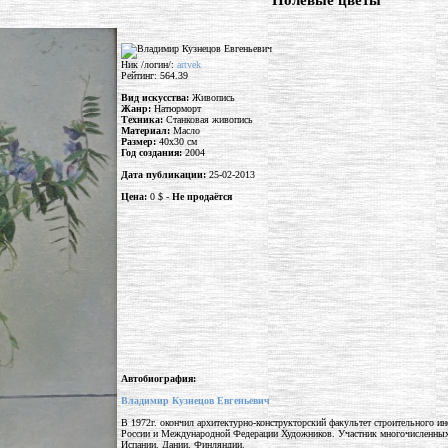
"Полевые цветы"
Ник /логин/:
artvek
Рейтинг: 564.39
Вид искусства:
Живопись
Жанр:
Натюрморт
Техника:
Станковая живопись
Материал:
Масло
Размер:
40x30 см
Год создания:
2004
Дата публикации:
25-02-2013
Цена:
0 $ -
Не продаётся
Автобиография:
Владимир Кузнецов Евгеньевич
В 1972г. окончил архитектурно-конструкторский факультет строительного и
России и Международной Федерации Художников. Участник многочисленных в
Испании, Дании, Финляндии.