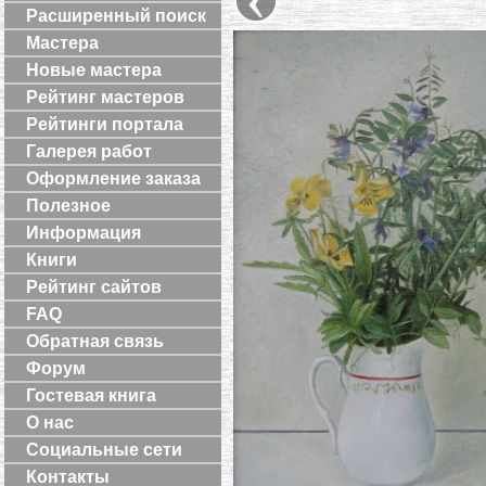
Расширенный поиск
Мастера
Новые мастера
Рейтинг мастеров
Рейтинги портала
Галерея работ
Оформление заказа
Полезное
Информация
Книги
Рейтинг сайтов
FAQ
Обратная связь
Форум
Гостевая книга
О нас
Социальные сети
Контакты