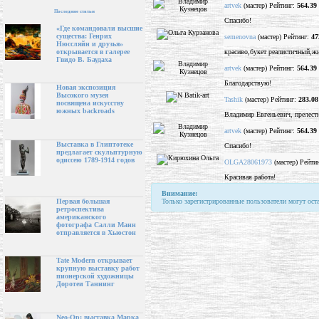
artvek
(мастер) Рейтинг:
564.39
Последние статьи
Спасибо!
«Где командовали высшие
существа: Генрих
semenovna
(мастер) Рейтинг:
47
Нюссляйн и друзья»
красиво,букет реалистичный,жив
открывается в галерее
Гвидо В. Баудаха
artvek
(мастер) Рейтинг:
564.39
Благодарствую!
Новая экспозиция
Высокого музея
Tashik
(мастер) Рейтинг:
283.08
посвящена искусству
южных backroads
Владимир Евгеньевич, прелестн
artvek
(мастер) Рейтинг:
564.39
Выставка в Глиптотеке
Спасибо!
предлагает скульптурную
одиссею 1789-1914 годов
OLGA28061973
(мастер) Рейти
Красивая работа!
Внимание:
Только зарегистрированные пользователи могут ост
Первая большая
ретроспектива
американского
фотографа Салли Манн
отправляется в Хьюстон
Tate Modern открывает
крупную выставку работ
пионерской художницы
Доротеи Таннинг
Neo-Op: выставка Марка