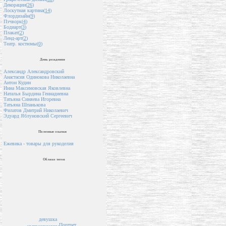
Декорации(
26
)
Лоскутная картина(
14
)
Флордизайн(
9
)
Пэчворк(
4
)
Бодиарт(
3
)
Плакат(
2
)
Ленд-арт(
2
)
Театр. костюмы(
0
)
День рождения
Александр Александровский
Анастасия Одинокова Николаевна
Антон Кудин
Инна Максимовская Яковлевна
Наталья Бырдина Геннадиевна
Татьяна Синяева Игоревна
Татьяна Шпанькова
Филатов Дмитрий Николаевич
Эдуард Яблуновский Сергеевич
Полезные ссылки
Ежевика - товары для рукоделия
Облако тегов
девушка
Портрет