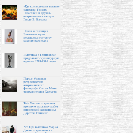
«Где командовали высшие
существа: Генрих
Нюссляйн и друзья»
открывается в галерее
Гвидо В. Баудаха
Новая экспозиция
Высокого музея
посвящена искусству
южных backroads
Выставка в Глиптотеке
предлагает скульптурную
одиссею 1789-1914 годов
Первая большая
ретроспектива
американского
фотографа Салли Манн
отправляется в Хьюстон
Tate Modern открывает
крупную выставку работ
пионерской художницы
Доротеи Таннинг
Neo-Op: выставка Марка
Дагли открывается в