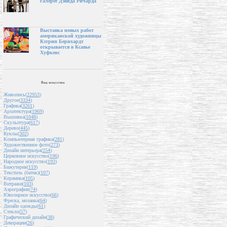
галерее Дэвида Ричарда
Выставка новых работ
американской художницы
Кэтрин Бернхардт
открывается в Ксавье
Хуфкенс
Вид искусства
Живопись(
22953
)
Другое(
3334
)
Графика(
3261
)
Архитектура(
1969
)
Вышивка(
1048
)
Скульптура(
617
)
Дерево(
445
)
Куклы(
302
)
Компьютерная графика(
281
)
Художественное фото(
273
)
Дизайн интерьера(
254
)
Церковное искусство(
196
)
Народное искусство(
193
)
Бижутерия(
119
)
Текстиль (батик)(
107
)
Керамика(
105
)
Витражи(
103
)
Аэрография(
74
)
Ювелирное искусство(
66
)
Фреска, мозаика(
64
)
Дизайн одежды(
61
)
Стекло(
57
)
Графический дизайн(
38
)
Декорации(
26
)