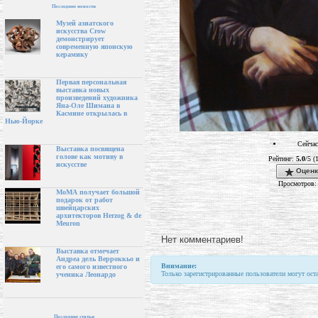
Последние новости
Музей азиатского
искусства Crow
демонстрирует
современную японскую
керамику
Первая персональная
выставка новых
произведений художника
Яна-Оле Шимана в
Касмине открылась в
Нью-Йорке
Сейчас
Выставка посвящена
голове как мотиву в
Рейтинг:
5.0
/5 (
искусстве
Оценк
Просмотров:
МоМА получает большой
подарок от работ
швейцарских
архитекторов Herzog & de
Meuron
Нет комментариев!
Выставка отмечает
Андреа дель Верроккьо и
Внимание:
его самого известного
Только зарегистрированные пользователи могут ост
ученика Леонардо
Последние статьи