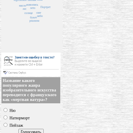
живопись
масло
Портрет
лето
лес
снег
солнце
небо
букет
реализм
Название какого
популярного жанра
изобразительного искусства
переводится с французского
как «мертвая натура»?
Ню
Натюрморт
Пейзаж