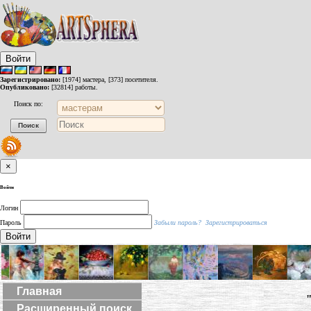
Войти
Зарегистрировано:
[1974] мастера, [373] посетителя.
Опубликовано:
[32814] работы.
Поиск по:
×
Войти
Логин
Пароль
Забыли пароль?
Зарегистрироваться
Войти
Главная
Расширенный поиск