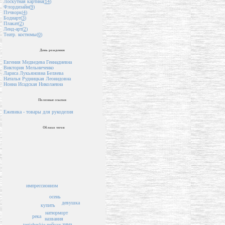
Лоскутная картина(
14
)
Флордизайн(
9
)
Пэчворк(
4
)
Бодиарт(
3
)
Плакат(
2
)
Ленд-арт(
2
)
Театр. костюмы(
0
)
День рождения
Евгения Медведева Геннадиевна
Виктория Мельниченко
Лариса Лукьяновна Беляева
Наталья Рудницкая Леонидовна
Нонна Исадская Николаевна
Полезные ссылки
Ежевика - товары для рукоделия
Облако тегов
импрессионизм
осень
девушка
купить
натюрморт
река
названия
зима
пейзаж
tegicheskie