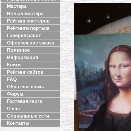
Мастера
Новые мастера
Рейтинг мастеров
Рейтинги портала
Галерея работ
Оформление заказа
Полезное
Информация
Книги
Рейтинг сайтов
FAQ
Обратная связь
Форум
Гостевая книга
О нас
Социальные сети
Контакты