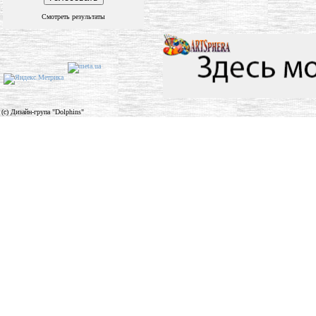
Смотреть результаты
(c) Дизайн-група "Dolphins"