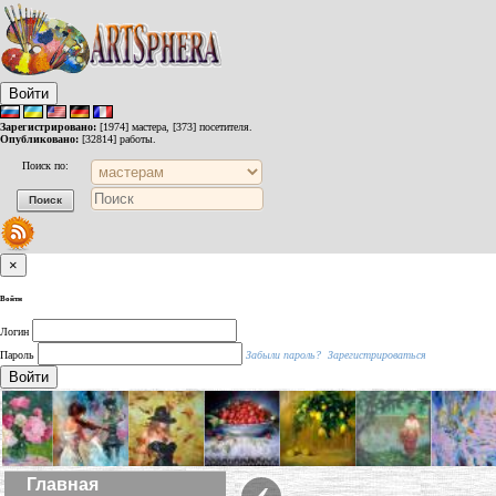
Войти
Зарегистрировано:
[1974] мастера, [373] посетителя.
Опубликовано:
[32814] работы.
Поиск по:
×
Войти
Логин
Пароль
Забыли пароль?
Зарегистрироваться
Войти
‹
Главная