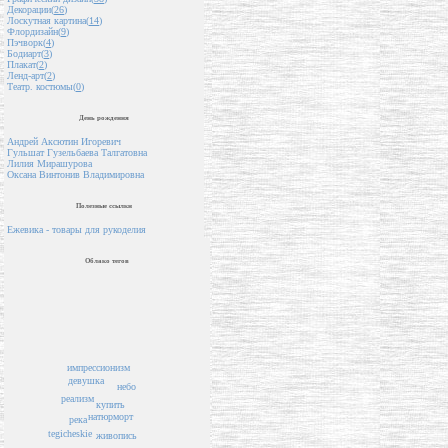
Декорации(
26
)
Лоскутная картина(
14
)
Флордизайн(
9
)
Пэчворк(
4
)
Бодиарт(
3
)
Плакат(
2
)
Ленд-арт(
2
)
Театр. костюмы(
0
)
День рождения
Андрей Аксютин Игоревич
Гульшат Гузельбаева Талгатовна
Лилия Мирашурова
Оксана Винтонив Владимировна
Полезные ссылки
Ежевика - товары для рукоделия
Облако тегов
импрессионизм
девушка
небо
реализм
купить
натюрморт
река
tegicheskie
живопись