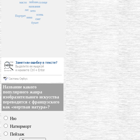
пейзаж
масло
солнце
названия
лес
лето
осень
Портрет
зима
снег
букет
Название какого
популярного жанра
изобразительного искусства
переводится с французского
как «мертвая натура»?
Ню
Натюрморт
Пейзаж