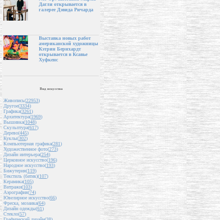
Дагли открывается в
галерее Дэвида Ричарда
Выставка новых работ
американской художницы
Кэтрин Бернхардт
открывается в Ксавье
Хуфкенс
Вид искусства
Живопись(
22953
)
Другое(
3334
)
Графика(
3261
)
Архитектура(
1969
)
Вышивка(
1048
)
Скульптура(
617
)
Дерево(
445
)
Куклы(
302
)
Компьютерная графика(
281
)
Художественное фото(
273
)
Дизайн интерьера(
254
)
Церковное искусство(
196
)
Народное искусство(
193
)
Бижутерия(
119
)
Текстиль (батик)(
107
)
Керамика(
105
)
Витражи(
103
)
Аэрография(
74
)
Ювелирное искусство(
66
)
Фреска, мозаика(
64
)
Дизайн одежды(
61
)
Стекло(
57
)
Графический дизайн(
38
)