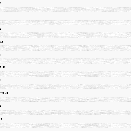
4
4
.53
4
5.42
4
570.41
4
78