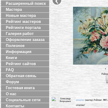
Расширенный поиск
Мастера
Новые мастера
Рейтинг мастеров
Рейтинги портала
Галерея работ
Оформление заказа
Полезное
Информация
Книги
Рейтинг сайтов
FAQ
Рейти
Обратная связь
Форум
П
Гостевая книга
О нас
Социальные сети
alexplast
(мастер) Рейтинг:
997.
отлично!
Контакты