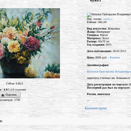
"букет"
Ник /логин/:
nataliya
Рейтинг: 845.04
Вид искусства:
Живопись
Жанр:
Натюрморт
Техника:
Масло
Материал:
Холст
Размер:
50x70 см
Год создания:
2015
Дата публикации:
18-02-2015
Цена:
8000 руб. -
Купить
Автобиография:
Наталья Григорьева Владимиро
закончила училище им. Бенькова в 
Сейчас 4.86/5
Дата регистрации на портале:
09
Последний раз был на портале:
нг:
4.9
/5 (14 голосов)
Россия, никольск
Оценки.
росмотров: 1700
---
Комментарии
35