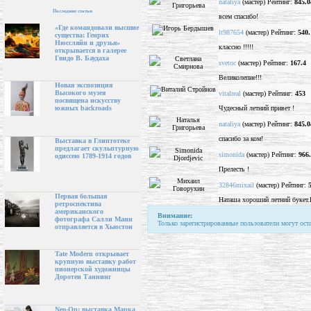
nataliya
(мастер) Рейтинг:
845.0
Последние статьи
всем спасибо!
«Где командовали высшие
lt987654
(мастер) Рейтинг:
540.
существа: Генрих
Нюссляйн и друзья»
классно !!!!!
открывается в галерее
Гвидо В. Баудаха
svetoc
(мастер) Рейтинг:
167.4
Великолепие!!!
Новая экспозиция
Высокого музея
vitalreal
(мастер) Рейтинг:
453
посвящена искусству
Чудесный летний привет !
южных backroads
nataliya
(мастер) Рейтинг:
845.0
спасибо за ком!
Выставка в Глиптотеке
предлагает скульптурную
simonida
(мастер) Рейтинг:
966
одиссею 1789-1914 годов
Прелесть !
32846mixail
(мастер) Рейтинг:
Первая большая
Наташа хороший летний букет.
ретроспектива
американского
Внимание:
фотографа Салли Манн
Только зарегистрированные пользователи могут ост
отправляется в Хьюстон
Tate Modern открывает
крупную выставку работ
пионерской художницы
Доротеи Таннинг
Neo-Op: выставка Марка