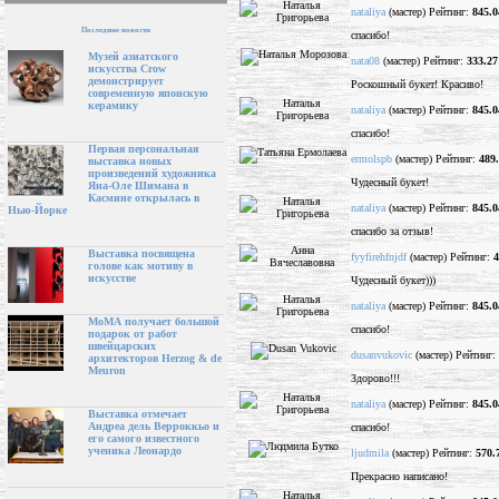
nataliya
(мастер) Рейтинг:
845.0
Последние новости
спасибо!
Музей азиатского
nata08
(мастер) Рейтинг:
333.27
искусства Crow
демонстрирует
Роскошный букет! Красиво!
современную японскую
керамику
nataliya
(мастер) Рейтинг:
845.0
спасибо!
Первая персональная
ermolspb
(мастер) Рейтинг:
489
выставка новых
произведений художника
Чудесный букет!
Яна-Оле Шимана в
Касмине открылась в
nataliya
(мастер) Рейтинг:
845.0
Нью-Йорке
спасибо за отзыв!
Выставка посвящена
fyyfirehfnjdf
(мастер) Рейтинг:
4
голове как мотиву в
искусстве
Чудесный букет)))
nataliya
(мастер) Рейтинг:
845.0
МоМА получает большой
спасибо!
подарок от работ
швейцарских
dusanvukovic
(мастер) Рейтинг:
архитекторов Herzog & de
Meuron
Здорово!!!
nataliya
(мастер) Рейтинг:
845.0
Выставка отмечает
Андреа дель Верроккьо и
спасибо!
его самого известного
ученика Леонардо
ljudmila
(мастер) Рейтинг:
570.
Прекрасно написано!