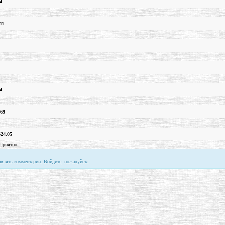
4
11
4
.69
524.05
Приятно.
авлять комментарии. Войдите, пожалуйста.