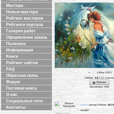
Мастера
Новые мастера
Рейтинг мастеров
Рейтинги портала
Галерея работ
Оформление заказа
Полезное
Информация
Книги
Рейтинг сайтов
FAQ
Сейчас 4.83/5
Обратная связь
Рейтинг:
4.8
/5 (12 голосов)
Форум
Оценки.
Просмотров: 1693
Гостевая книга
О нас
Социальные сети
nataliya
(мастер) Рейтинг:
845.0
Контакты
спасибо!