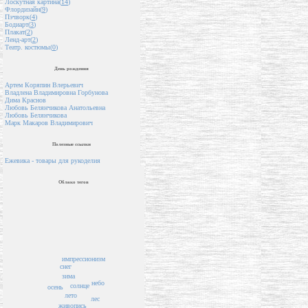
Лоскутная картина(
14
)
Флордизайн(
9
)
Пэчворк(
4
)
Бодиарт(
3
)
Плакат(
2
)
Ленд-арт(
2
)
Театр. костюмы(
0
)
День рождения
Артем Коряпин Влерьевич
Владлена Владимировна Горбунова
Дима Краснов
Любовь Белянчикова Анатольевна
Любовь Белянчикова
Марк Макаров Владимирович
Полезные ссылки
Ежевика - товары для рукоделия
Облако тегов
импрессионизм
снег
зима
небо
солнце
осень
лето
лес
живопись