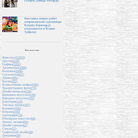
галерее Дэвида Ричарда
Выставка новых работ
американской художницы
Кэтрин Бернхардт
открывается в Ксавье
Хуфкенс
Вид искусства
Живопись(
22953
)
Другое(
3334
)
Графика(
3261
)
Архитектура(
1969
)
Вышивка(
1048
)
Скульптура(
617
)
Дерево(
445
)
Куклы(
302
)
Компьютерная графика(
281
)
Художественное фото(
273
)
Дизайн интерьера(
254
)
Церковное искусство(
196
)
Народное искусство(
193
)
Бижутерия(
119
)
Текстиль (батик)(
107
)
Керамика(
105
)
Витражи(
103
)
Аэрография(
74
)
Ювелирное искусство(
66
)
Фреска, мозаика(
64
)
Дизайн одежды(
61
)
Стекло(
57
)
Графический дизайн(
38
)
Декорации(
26
)