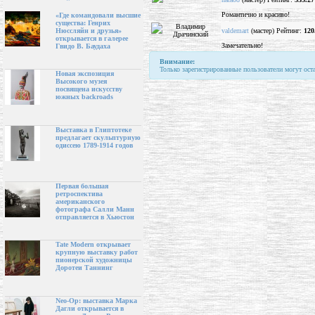
Романтично и красиво!
«Где командовали высшие
существа: Генрих
valdemart
(мастер) Рейтинг:
120
Нюссляйн и друзья»
открывается в галерее
Замечательно!
Гвидо В. Баудаха
Внимание:
Только зарегистрированные пользователи могут ост
Новая экспозиция
Высокого музея
посвящена искусству
южных backroads
Выставка в Глиптотеке
предлагает скульптурную
одиссею 1789-1914 годов
Первая большая
ретроспектива
американского
фотографа Салли Манн
отправляется в Хьюстон
Tate Modern открывает
крупную выставку работ
пионерской художницы
Доротеи Таннинг
Neo-Op: выставка Марка
Дагли открывается в