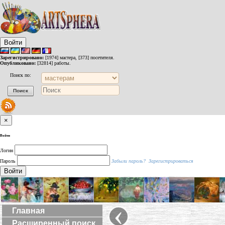
Войти
Зарегистрировано:
[1974] мастера, [373] посетителя.
Опубликовано:
[32814] работы.
Поиск по:
×
Войти
Логин
Пароль
Забыли пароль?
Зарегистрироваться
Войти
‹
Главная
Расширенный поиск