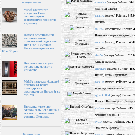
malovica
(мастер) Рейтинг:
514.
Последние новости
Отличная работа!
Музей азиатского
искусства Crow
nataliya
(мастер) Рейтинг:
845.0
демонстрирует
современную японскую
спасибо!
керамику
eni1957
(посетитель) Рейтинг:
4
Первая персональная
Поэтичный порыв передано, о
выставка новых
произведений художника
nataliya
(мастер) Рейтинг:
845.0
Яна-Оле Шимана в
Касмине открылась в
спасибо!
Нью-Йорке
zius54
(мастер) Рейтинг:
1023.8
Сила и нежность!
Выставка посвящена
голове как мотиву в
ermolspb
(мастер) Рейтинг:
489
искусстве
Нежно, легко и трепетно!
МоМА получает большой
nataliya
(мастер) Рейтинг:
845.0
подарок от работ
всем огромное спасибо!
швейцарских
архитекторов Herzog & de
Meuron
agoudkoff24
(мастер) Рейтинг:
7
Наталья Владимировна,Интере
Выставка отмечает
vitalreal
(мастер) Рейтинг:
453
Андреа дель Верроккьо и
его самого известного
Чудесная работа !!!
ученика Леонардо
svetoc
(мастер) Рейтинг:
167.4
Это очень красиво!!!
nata08
(мастер) Рейтинг:
333.27
Последние статьи