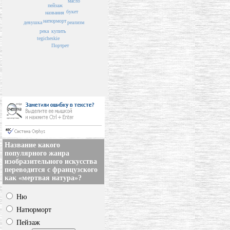
масло
пейзаж
букет
названия
натюрморт
реализм
девушка
река
купить
tegicheskie
Портрет
Название какого
популярного жанра
изобразительного искусства
переводится с французского
как «мертвая натура»?
Ню
Натюрморт
Пейзаж