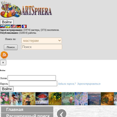
Войти
Зарегистрировано:
[1974] мастера, [373] посетителя.
Опубликовано:
[32814] работы.
Поиск по:
×
Войти
Логин
Пароль
Забыли пароль?
Зарегистрироваться
Войти
‹
Главная
Расширенный поиск