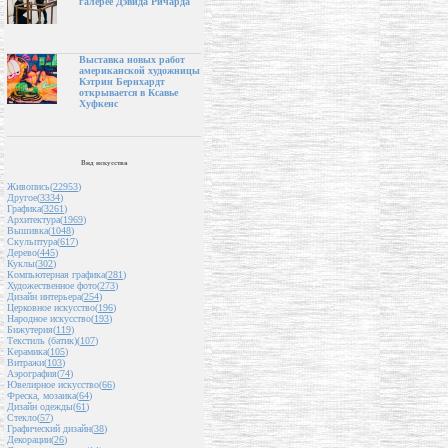
галерее Дэвида Ричарда
Выставка новых работ
американской художницы
Кэтрин Бернхардт
открывается в Ксавье
Хуфкенс
Вид искусства
Живопись(
22953
)
Другое(
3334
)
Графика(
3261
)
Архитектура(
1969
)
Вышивка(
1048
)
Скульптура(
617
)
Дерево(
445
)
Куклы(
302
)
Компьютерная графика(
281
)
Художественное фото(
273
)
Дизайн интерьера(
254
)
Церковное искусство(
196
)
Народное искусство(
193
)
Бижутерия(
119
)
Текстиль (батик)(
107
)
Керамика(
105
)
Витражи(
103
)
Аэрография(
74
)
Ювелирное искусство(
66
)
Фреска, мозаика(
64
)
Дизайн одежды(
61
)
Стекло(
57
)
Графический дизайн(
38
)
Декорации(
26
)