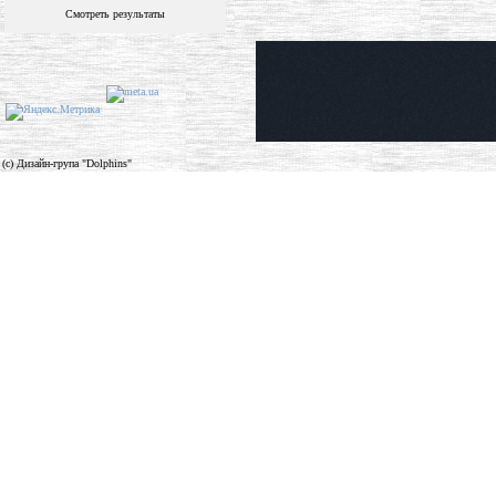
Смотреть результаты
(c) Дизайн-група "Dolphins"