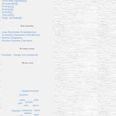
Лоскутная картина(
14
)
Флордизайн(
9
)
Пэчворк(
4
)
Бодиарт(
3
)
Плакат(
2
)
Ленд-арт(
2
)
Театр. костюмы(
0
)
День рождения
Анна Крупченко Владимировна
Екатерина Герасимова Михайловна
Наталья Шарикова
Наталья Каленик Сергеевна
Полезные ссылки
Ежевика - товары для рукоделия
Облако тегов
импрессионизм
реализм
небо
река
купить
снег
масло
лето
живопись
букет
Портрет
пейзаж
зима
лес