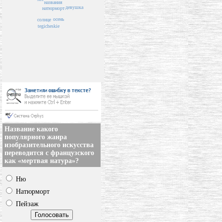
названия
девушка
натюрморт
осень
солнце
tegicheskie
Название какого
популярного жанра
изобразительного искусства
переводится с французского
как «мертвая натура»?
Ню
Натюрморт
Пейзаж