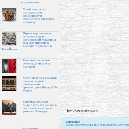
Последние новости
Музей азиатского
искусства Crow
демонстрирует
современную японскую
керамику
Первая персональная
выставка новых
произведений художника
Яна-Оле Шимана в
Касмине открылась в
Нью-Йорке
Выставка посвящена
голове как мотиву в
искусстве
МоМА получает большой
подарок от работ
швейцарских
архитекторов Herzog & de
Meuron
Выставка отмечает
Андреа дель Верроккьо и
его самого известного
Нет комментариев!
ученика Леонардо
Внимание:
Только зарегистрированные пользователи могут ост
Последние статьи