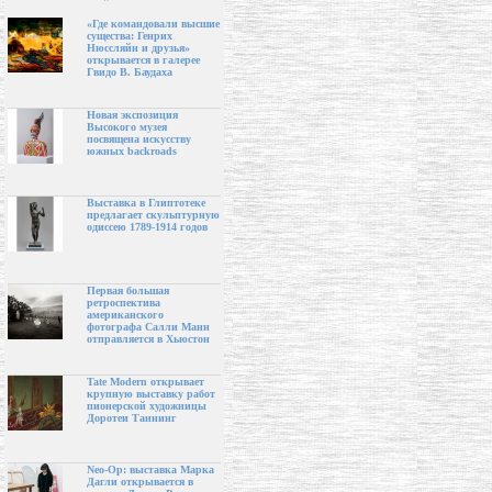
«Где командовали высшие
существа: Генрих
Нюссляйн и друзья»
открывается в галерее
Гвидо В. Баудаха
Новая экспозиция
Высокого музея
посвящена искусству
южных backroads
Выставка в Глиптотеке
предлагает скульптурную
одиссею 1789-1914 годов
Первая большая
ретроспектива
американского
фотографа Салли Манн
отправляется в Хьюстон
Tate Modern открывает
крупную выставку работ
пионерской художницы
Доротеи Таннинг
Neo-Op: выставка Марка
Дагли открывается в