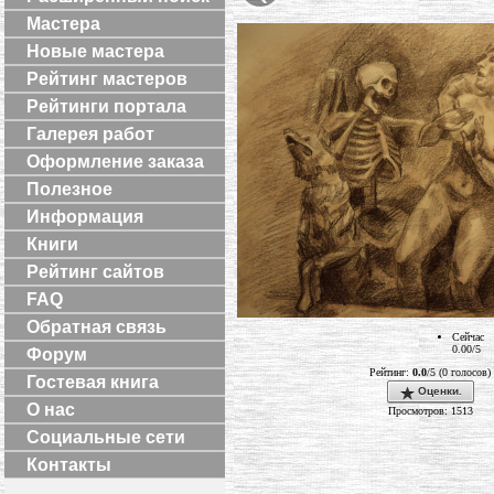
Мастера
Новые мастера
Рейтинг мастеров
Рейтинги портала
Галерея работ
Оформление заказа
Полезное
Информация
Книги
Рейтинг сайтов
FAQ
Обратная связь
Сейчас
0.00/5
Форум
Рейтинг:
0.0
/5 (0 голосов)
Гостевая книга
Оценки.
О нас
Просмотров: 1513
Социальные сети
Контакты