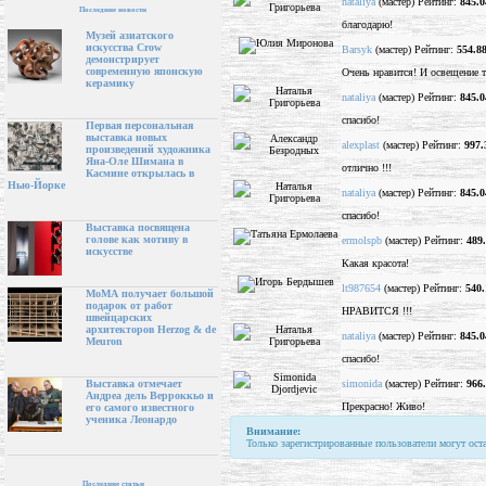
nataliya
(мастер) Рейтинг:
845.0
Последние новости
благодарю!
Музей азиатского
искусства Crow
Barsyk
(мастер) Рейтинг:
554.8
демонстрирует
современную японскую
Очень нравится! И освещение т
керамику
nataliya
(мастер) Рейтинг:
845.0
спасибо!
Первая персональная
выставка новых
alexplast
(мастер) Рейтинг:
997.
произведений художника
Яна-Оле Шимана в
отлично !!!
Касмине открылась в
Нью-Йорке
nataliya
(мастер) Рейтинг:
845.0
спасибо!
Выставка посвящена
голове как мотиву в
ermolspb
(мастер) Рейтинг:
489
искусстве
Какая красота!
lt987654
(мастер) Рейтинг:
540.
МоМА получает большой
подарок от работ
НРАВИТСЯ !!!
швейцарских
архитекторов Herzog & de
nataliya
(мастер) Рейтинг:
845.0
Meuron
спасибо!
simonida
(мастер) Рейтинг:
966
Выставка отмечает
Андреа дель Верроккьо и
Прекрасно! Живо!
его самого известного
ученика Леонардо
Внимание:
Только зарегистрированные пользователи могут ост
Последние статьи