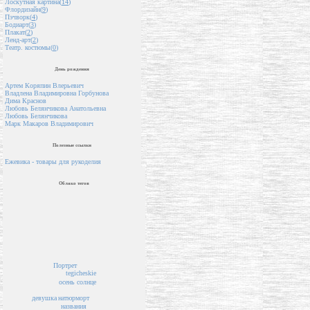
Лоскутная картина(
14
)
Флордизайн(
9
)
Пэчворк(
4
)
Бодиарт(
3
)
Плакат(
2
)
Ленд-арт(
2
)
Театр. костюмы(
0
)
День рождения
Артем Коряпин Влерьевич
Владлена Владимировна Горбунова
Дима Краснов
Любовь Белянчикова Анатольевна
Любовь Белянчикова
Марк Макаров Владимирович
Полезные ссылки
Ежевика - товары для рукоделия
Облако тегов
Портрет
tegicheskie
осень
солнце
девушка
натюрморт
названия