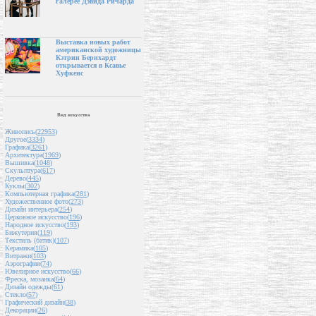
галерее Дэвида Ричарда
Выставка новых работ
американской художницы
Кэтрин Бернхардт
открывается в Ксавье
Хуфкенс
Вид искусства
Живопись(
22953
)
Другое(
3334
)
Графика(
3261
)
Архитектура(
1969
)
Вышивка(
1048
)
Скульптура(
617
)
Дерево(
445
)
Куклы(
302
)
Компьютерная графика(
281
)
Художественное фото(
273
)
Дизайн интерьера(
254
)
Церковное искусство(
196
)
Народное искусство(
193
)
Бижутерия(
119
)
Текстиль (батик)(
107
)
Керамика(
105
)
Витражи(
103
)
Аэрография(
74
)
Ювелирное искусство(
66
)
Фреска, мозаика(
64
)
Дизайн одежды(
61
)
Стекло(
57
)
Графический дизайн(
38
)
Декорации(
26
)