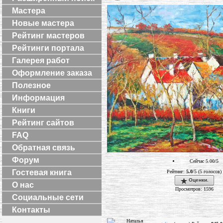
Мастера
Новые мастера
Рейтинг мастеров
Рейтинги портала
Галерея работ
Оформление заказа
Полезное
Информация
Книги
Рейтинг сайтов
FAQ
Обратная связь
Форум
Сейчас 5.00/5
Гостевая книга
Рейтинг:
5.0
/5 (5 голосов)
Оценки.
О нас
Просмотров: 1596
Социальные сети
Контакты