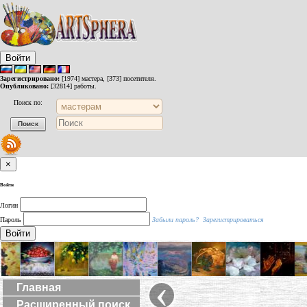
Войти
Зарегистрировано:
[1974] мастера, [373] посетителя.
Опубликовано:
[32814] работы.
Поиск по:
×
Войти
Логин
Пароль
Забыли пароль?
Зарегистрироваться
Войти
‹
Главная
Расширенный поиск