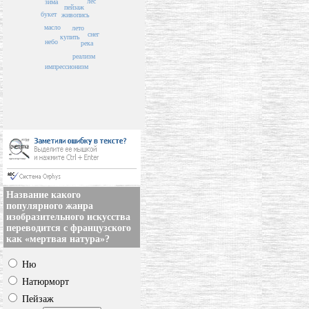
лес
зима
пейзаж
букет
живопись
масло
лето
снег
купить
небо
река
реализм
импрессионизм
Название какого
популярного жанра
изобразительного искусства
переводится с французского
как «мертвая натура»?
Ню
Натюрморт
Пейзаж