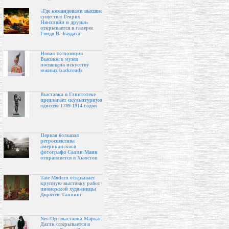
«Где командовали высшие
существа: Генрих
Нюссляйн и друзья»
открывается в галерее
Гвидо В. Баудаха
Новая экспозиция
Высокого музея
посвящена искусству
южных backroads
Выставка в Глиптотеке
предлагает скульптурную
одиссею 1789-1914 годов
Первая большая
ретроспектива
американского
фотографа Салли Манн
отправляется в Хьюстон
Tate Modern открывает
крупную выставку работ
пионерской художницы
Доротеи Таннинг
Neo-Op: выставка Марка
Дагли открывается в