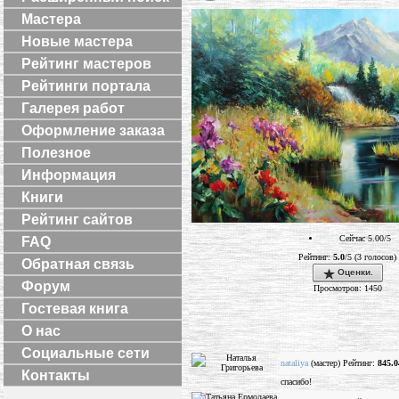
Мастера
Новые мастера
Рейтинг мастеров
Рейтинги портала
Галерея работ
Оформление заказа
Полезное
Информация
Книги
Рейтинг сайтов
Сейчас 5.00/5
FAQ
Рейтинг:
5.0
/5 (3 голосов)
Обратная связь
Оценки.
Форум
Просмотров: 1450
Гостевая книга
О нас
Социальные сети
nataliya
(мастер) Рейтинг:
845.0
Контакты
спасибо!