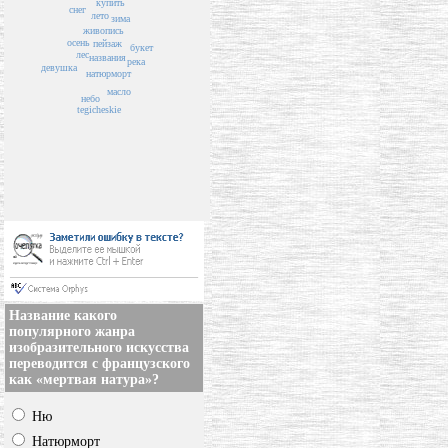
купить
снег
лето
зима
живопись
осень
пейзаж
букет
лес
названия
река
девушка
натюрморт
масло
небо
tegicheskie
Название какого
популярного жанра
изобразительного искусства
переводится с французского
как «мертвая натура»?
Ню
Натюрморт