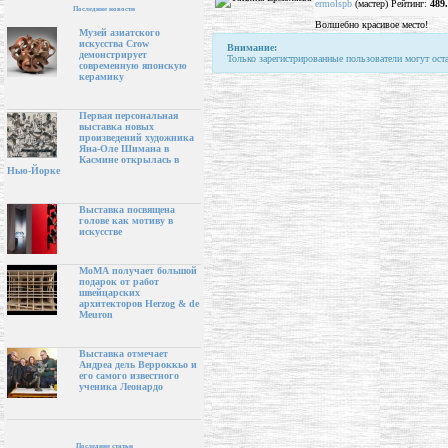
ermolspb
(мастер) Рейтинг:
489
Последние новости
Волшебно красивое место!
Музей азиатского
искусства Crow
Внимание:
демонстрирует
Только зарегистрированные пользователи могут ост
современную японскую
керамику
Первая персональная
выставка новых
произведений художника
Яна-Оле Шимана в
Касмине открылась в
Нью-Йорке
Выставка посвящена
голове как мотиву в
искусстве
МоМА получает большой
подарок от работ
швейцарских
архитекторов Herzog & de
Meuron
Выставка отмечает
Андреа дель Верроккьо и
его самого известного
ученика Леонардо
Последние статьи