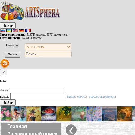
Войти
Зарегистрировано:
[1974] мастера, [373] посетителя.
Опубликовано:
[32814] работы.
Поиск по:
×
Войти
Логин
Пароль
Забыли пароль?
Зарегистрироваться
Войти
‹
Главная
Расширенный поиск