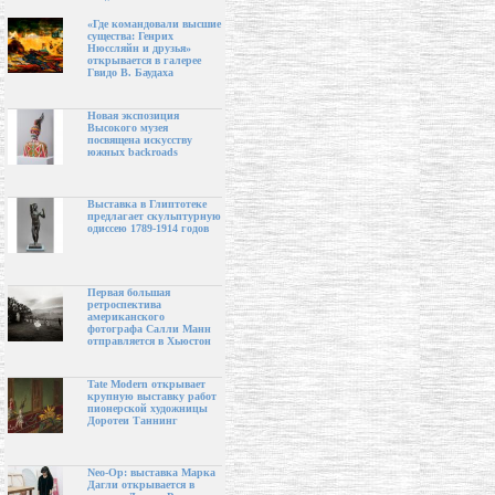
«Где командовали высшие
существа: Генрих
Нюссляйн и друзья»
открывается в галерее
Гвидо В. Баудаха
Новая экспозиция
Высокого музея
посвящена искусству
южных backroads
Выставка в Глиптотеке
предлагает скульптурную
одиссею 1789-1914 годов
Первая большая
ретроспектива
американского
фотографа Салли Манн
отправляется в Хьюстон
Tate Modern открывает
крупную выставку работ
пионерской художницы
Доротеи Таннинг
Neo-Op: выставка Марка
Дагли открывается в