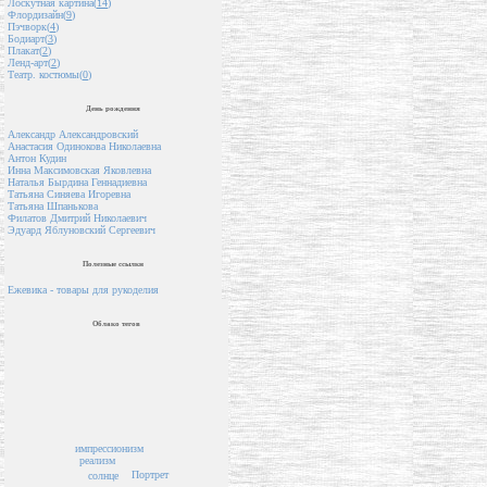
Лоскутная картина(
14
)
Флордизайн(
9
)
Пэчворк(
4
)
Бодиарт(
3
)
Плакат(
2
)
Ленд-арт(
2
)
Театр. костюмы(
0
)
День рождения
Александр Александровский
Анастасия Одинокова Николаевна
Антон Кудин
Инна Максимовская Яковлевна
Наталья Бырдина Геннадиевна
Татьяна Синяева Игоревна
Татьяна Шпанькова
Филатов Дмитрий Николаевич
Эдуард Яблуновский Сергеевич
Полезные ссылки
Ежевика - товары для рукоделия
Облако тегов
импрессионизм
реализм
Портрет
солнце