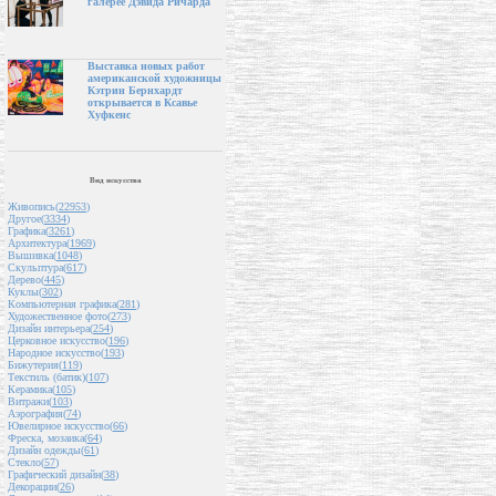
галерее Дэвида Ричарда
Выставка новых работ
американской художницы
Кэтрин Бернхардт
открывается в Ксавье
Хуфкенс
Вид искусства
Живопись(
22953
)
Другое(
3334
)
Графика(
3261
)
Архитектура(
1969
)
Вышивка(
1048
)
Скульптура(
617
)
Дерево(
445
)
Куклы(
302
)
Компьютерная графика(
281
)
Художественное фото(
273
)
Дизайн интерьера(
254
)
Церковное искусство(
196
)
Народное искусство(
193
)
Бижутерия(
119
)
Текстиль (батик)(
107
)
Керамика(
105
)
Витражи(
103
)
Аэрография(
74
)
Ювелирное искусство(
66
)
Фреска, мозаика(
64
)
Дизайн одежды(
61
)
Стекло(
57
)
Графический дизайн(
38
)
Декорации(
26
)