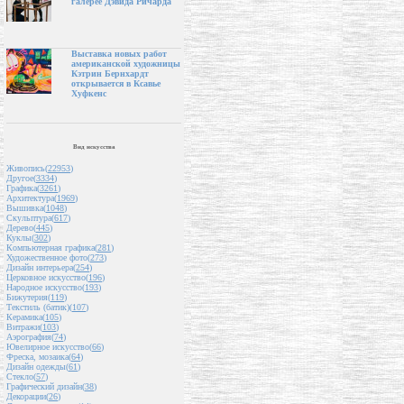
галерее Дэвида Ричарда
Выставка новых работ
американской художницы
Кэтрин Бернхардт
открывается в Ксавье
Хуфкенс
Вид искусства
Живопись(
22953
)
Другое(
3334
)
Графика(
3261
)
Архитектура(
1969
)
Вышивка(
1048
)
Скульптура(
617
)
Дерево(
445
)
Куклы(
302
)
Компьютерная графика(
281
)
Художественное фото(
273
)
Дизайн интерьера(
254
)
Церковное искусство(
196
)
Народное искусство(
193
)
Бижутерия(
119
)
Текстиль (батик)(
107
)
Керамика(
105
)
Витражи(
103
)
Аэрография(
74
)
Ювелирное искусство(
66
)
Фреска, мозаика(
64
)
Дизайн одежды(
61
)
Стекло(
57
)
Графический дизайн(
38
)
Декорации(
26
)