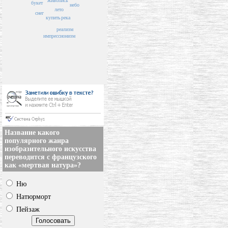
живопись
букет
небо
лето
снег
река
купить
реализм
импрессионизм
Название какого
популярного жанра
изобразительного искусства
переводится с французского
как «мертвая натура»?
Ню
Натюрморт
Пейзаж