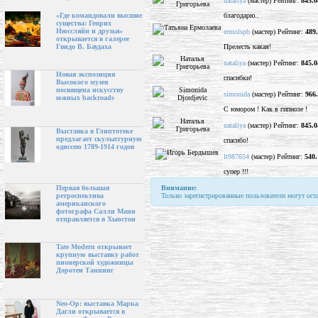
nataliya
(мастер) Рейтинг:
845.0
благодарю..
«Где командовали высшие
существа: Генрих
Нюссляйн и друзья»
ermolspb
(мастер) Рейтинг:
489
открывается в галерее
Прелесть какая!
Гвидо В. Баудаха
nataliya
(мастер) Рейтинг:
845.0
Новая экспозиция
спасибки!
Высокого музея
посвящена искусству
simonida
(мастер) Рейтинг:
966
южных backroads
С юмором ! Как в гипнозе !
nataliya
(мастер) Рейтинг:
845.0
Выставка в Глиптотеке
предлагает скульптурную
спасибо!
одиссею 1789-1914 годов
lt987654
(мастер) Рейтинг:
540.
супер !!!
Внимание:
Первая большая
Только зарегистрированные пользователи могут ост
ретроспектива
американского
фотографа Салли Манн
отправляется в Хьюстон
Tate Modern открывает
крупную выставку работ
пионерской художницы
Доротеи Таннинг
Neo-Op: выставка Марка
Дагли открывается в