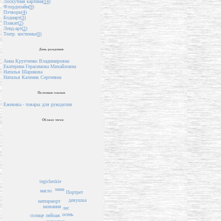
Лоскутная картина(
14
)
Флордизайн(
9
)
Пэчворк(
4
)
Бодиарт(
3
)
Плакат(
2
)
Ленд-арт(
2
)
Театр. костюмы(
0
)
День рождения
Анна Крупченко Владимировна
Екатерина Герасимова Михайловна
Наталья Шарикова
Наталья Каленик Сергеевна
Полезные ссылки
Ежевика - товары для рукоделия
Облако тегов
tegicheskie
зима
масло
Портрет
девушка
натюрморт
названия
лес
осень
солнце
пейзаж