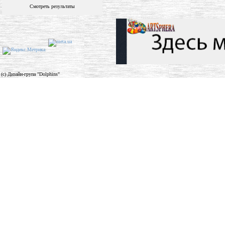
Смотреть результаты
(c) Дизайн-група "Dolphins"