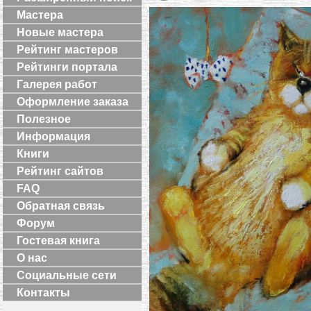
Мастера
Новые мастера
Рейтинг мастеров
Рейтинги портала
Галерея работ
Оформление заказа
Полезное
Информация
Книги
Рейтинг сайтов
FAQ
Обратная связь
Форум
Гостевая книга
О нас
Социальные сети
Контакты