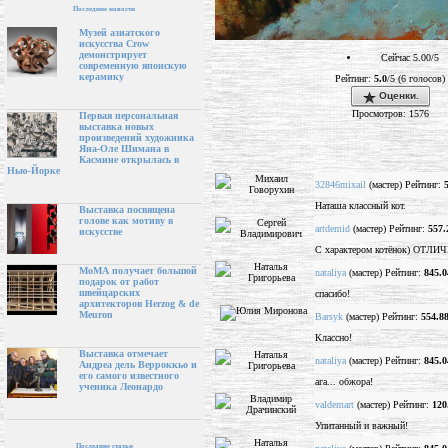
Последние новости
Музей азиатского
искусства Crow
демонстрирует
Сейчас 5.00/5
современную японскую
керамику
Рейтинг:
5.0
/5 (6 голосов)
Оценки.
Просмотров: 1576
Первая персональная
выставка новых
произведений художника
Яна-Оле Шимана в
Касмине открылась в
Нью-Йорке
32846mixail
(мастер) Рейтинг:
Наташа классный кот.
Выставка посвящена
голове как мотиву в
artdemid
(мастер) Рейтинг:
557.
искусстве
С характером котёнок) ОТЛИЧ
МоМА получает большой
nataliya
(мастер) Рейтинг:
845.0
подарок от работ
швейцарских
спасибо!
архитекторов Herzog & de
Meuron
Barsyk
(мастер) Рейтинг:
554.8
Классно!
Выставка отмечает
nataliya
(мастер) Рейтинг:
845.0
Андреа дель Верроккьо и
его самого известного
ага... обжора!
ученика Леонардо
valdemart
(мастер) Рейтинг:
120
Упитанный и важный!
Последние статьи