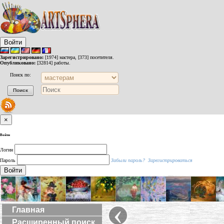
Войти
Зарегистрировано:
[1974] мастера, [373] посетителя.
Опубликовано:
[32814] работы.
Поиск по:
×
Войти
Логин
Пароль
Забыли пароль?
Зарегистрироваться
Войти
‹
Главная
Расширенный поиск