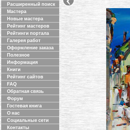
Расширенный поиск
Мастера
Новые мастера
Рейтинг мастеров
Рейтинги портала
Галерея работ
Оформление заказа
Полезное
Информация
Книги
Рейтинг сайтов
FAQ
Обратная связь
Форум
Гостевая книга
О нас
Социальные сети
Контакты