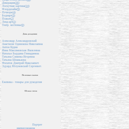
Декорации(
26
)
Лоскутная картина(
14
)
Флордизайн(
9
)
Пэчворк(
4
)
Бодиарт(
3
)
Плакат(
2
)
Ленд-арт(
2
)
Театр. костюмы(
0
)
День рождения
Александр Александровский
Анастасия Одинокова Николаевна
Антон Кудин
Инна Максимовская Яковлевна
Наталья Бырдина Геннадиевна
Татьяна Синяева Игоревна
Татьяна Шпанькова
Филатов Дмитрий Николаевич
Эдуард Яблуновский Сергеевич
Полезные ссылки
Ежевика - товары для рукоделия
Облако тегов
Портрет
импрессионизм