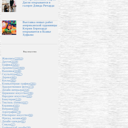
Дагли открывается в
галерее Дэвида Ричарда
Выставка новых работ
американской художницы
Кэтрин Бернхардт
открывается в Ксавье
Хуфкенс
Вид искусства
Живопись(
22953
)
Другое(
3334
)
Графика(
3261
)
Архитектура(
1969
)
Вышивка(
1048
)
Скульптура(
617
)
Дерево(
445
)
Куклы(
302
)
Компьютерная графика(
281
)
Художественное фото(
273
)
Дизайн интерьера(
254
)
Церковное искусство(
196
)
Народное искусство(
193
)
Бижутерия(
119
)
Текстиль (батик)(
107
)
Керамика(
105
)
Витражи(
103
)
Аэрография(
74
)
Ювелирное искусство(
66
)
Фреска, мозаика(
64
)
Дизайн одежды(
61
)
Стекло(
57
)
Графический дизайн(
38
)