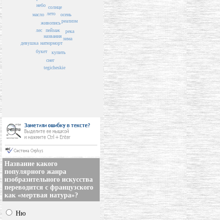
небо
солнце
лето
осень
масло
реализм
живопись
пейзаж
лес
река
названия
зима
натюрморт
девушка
букет
купить
снег
tegicheskie
Название какого
популярного жанра
изобразительного искусства
переводится с французского
как «мертвая натура»?
Ню