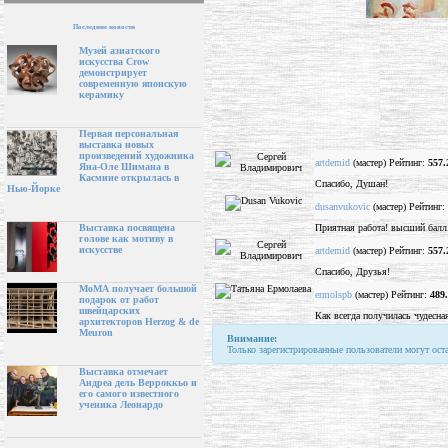
Последние новости
Музей азиатского
искусства Crow
демонстрирует
современную японскую
керамику
Первая персональная
выставка новых
произведений художника
artdemid
(мастер) Рейтинг:
557.
Яна-Оле Шимана в
Касмине открылась в
Спасибо, Душан!
Нью-Йорке
dusanvukovic
(мастер) Рейтинг:
Приятная работа! высший балл
Выставка посвящена
голове как мотиву в
искусстве
artdemid
(мастер) Рейтинг:
557.
Спасибо, Друзья!
МоМА получает большой
ermolspb
(мастер) Рейтинг:
489
подарок от работ
швейцарских
Как всегда получилась чудесная
архитекторов Herzog & de
Meuron
Внимание:
Только зарегистрированные пользователи могут ост
Выставка отмечает
Андреа дель Верроккьо и
его самого известного
ученика Леонардо