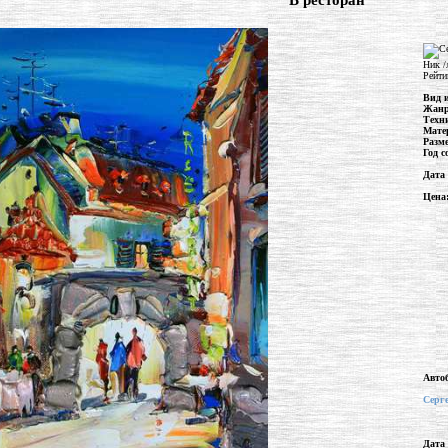
"В ресторан"
Ник /
Рейти
Вид 
Жан
Техн
Мате
Разм
Год с
Дата
Цена
Авто
Серг
Дата