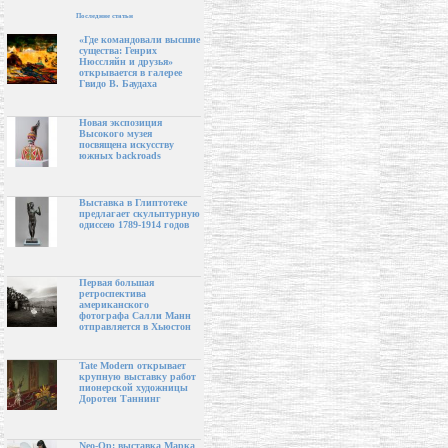
Последние статьи
«Где командовали высшие
существа: Генрих
Нюссляйн и друзья»
открывается в галерее
Гвидо В. Баудаха
Новая экспозиция
Высокого музея
посвящена искусству
южных backroads
Выставка в Глиптотеке
предлагает скульптурную
одиссею 1789-1914 годов
Первая большая
ретроспектива
американского
фотографа Салли Манн
отправляется в Хьюстон
Tate Modern открывает
крупную выставку работ
пионерской художницы
Доротеи Таннинг
Neo-Op: выставка Марка