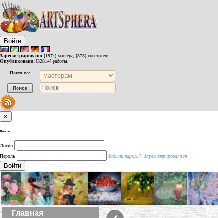
Войти
Зарегистрировано:
[1974] мастера, [373] посетителя.
Опубликовано:
[32814] работы.
Поиск по:
×
Войти
Логин
Пароль
Забыли пароль?
Зарегистрироваться
Войти
‹
Главная