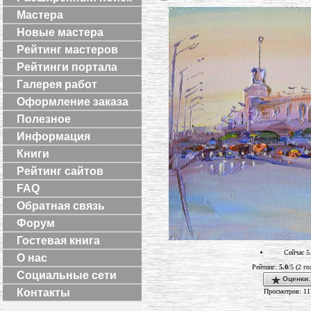
Мастера
Новые мастера
Рейтинг мастеров
Рейтинги портала
Галерея работ
Оформление заказа
Полезное
Информация
Книги
Рейтинг сайтов
FAQ
Обратная связь
Форум
Гостевая книга
Сейчас 5
О нас
Рейтинг:
5.0
/5 (2 г
Социальные сети
Оценки.
Контакты
Просмотров: 11