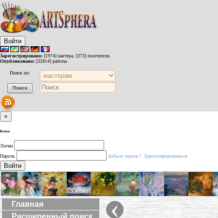
Войти
Зарегистрировано:
[1974] мастера, [373] посетителя.
Опубликовано:
[32814] работы.
Поиск по:
×
Войти
Логин
Пароль
Забыли пароль?
Зарегистрироваться
Войти
‹
Главная
Расширенный поиск