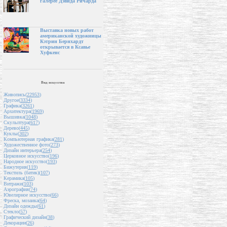
галерее Дэвида Ричарда
Выставка новых работ
американской художницы
Кэтрин Бернхардт
открывается в Ксавье
Хуфкенс
Вид искусства
Живопись(
22953
)
Другое(
3334
)
Графика(
3261
)
Архитектура(
1969
)
Вышивка(
1048
)
Скульптура(
617
)
Дерево(
445
)
Куклы(
302
)
Компьютерная графика(
281
)
Художественное фото(
273
)
Дизайн интерьера(
254
)
Церковное искусство(
196
)
Народное искусство(
193
)
Бижутерия(
119
)
Текстиль (батик)(
107
)
Керамика(
105
)
Витражи(
103
)
Аэрография(
74
)
Ювелирное искусство(
66
)
Фреска, мозаика(
64
)
Дизайн одежды(
61
)
Стекло(
57
)
Графический дизайн(
38
)
Декорации(
26
)