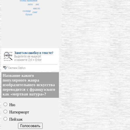
осень
названия
лето
лес
масло
солнце
снег
букет
Название какого
популярного жанра
изобразительного искусства
переводится с французского
как «мертвая натура»?
Ню
Натюрморт
Пейзаж