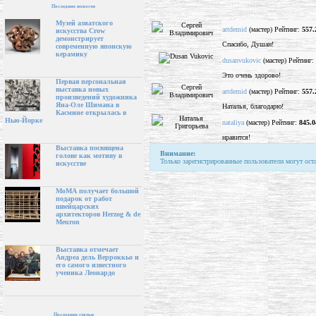
Последние новости
Музей азиатского
artdemid
(мастер) Рейтинг:
557.
искусства Crow
демонстрирует
Спасибо, Душан!
современную японскую
керамику
dusanvukovic
(мастер) Рейтинг:
Это очень здорово!
Первая персональная
выставка новых
artdemid
(мастер) Рейтинг:
557.
произведений художника
Яна-Оле Шимана в
Наталья, благодарю!
Касмине открылась в
Нью-Йорке
nataliya
(мастер) Рейтинг:
845.0
нравится!
Выставка посвящена
Внимание:
голове как мотиву в
Только зарегистрированные пользователи могут ост
искусстве
МоМА получает большой
подарок от работ
швейцарских
архитекторов Herzog & de
Meuron
Выставка отмечает
Андреа дель Верроккьо и
его самого известного
ученика Леонардо
Последние статьи