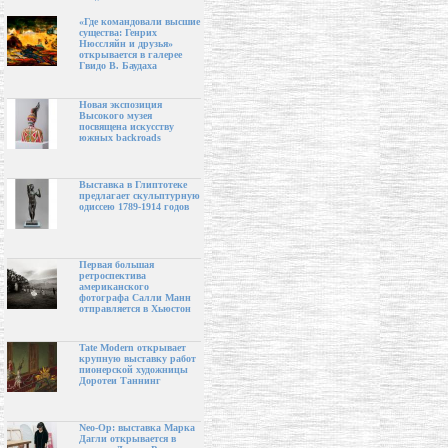
«Где командовали высшие
существа: Генрих
Нюссляйн и друзья»
открывается в галерее
Гвидо В. Баудаха
Новая экспозиция
Высокого музея
посвящена искусству
южных backroads
Выставка в Глиптотеке
предлагает скульптурную
одиссею 1789-1914 годов
Первая большая
ретроспектива
американского
фотографа Салли Манн
отправляется в Хьюстон
Tate Modern открывает
крупную выставку работ
пионерской художницы
Доротеи Таннинг
Neo-Op: выставка Марка
Дагли открывается в