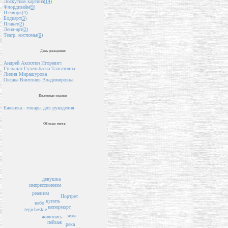
Лоскутная картина(
14
)
Флордизайн(
9
)
Пэчворк(
4
)
Бодиарт(
3
)
Плакат(
2
)
Ленд-арт(
2
)
Театр. костюмы(
0
)
День рождения
Андрей Аксютин Игоревич
Гульшат Гузельбаева Талгатовна
Лилия Мирашурова
Оксана Винтонив Владимировна
Полезные ссылки
Ежевика - товары для рукоделия
Облако тегов
девушка
импрессионизм
реализм
Портрет
купить
небо
натюрморт
tegicheskie
зима
живопись
пейзаж
река