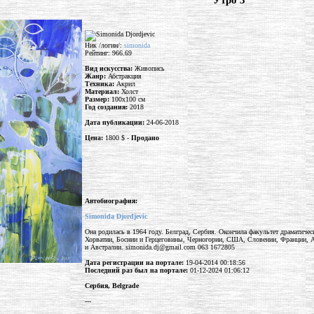
"Утро 3"
Ник /логин/:
simonida
Рейтинг: 966.69
Вид искусства:
Живопись
Жанр:
Абстракция
Техника:
Акрил
Материал:
Холст
Размер:
100x100 см
Год создания:
2018
Дата публикации:
24-06-2018
Цена:
1800 $ -
Продано
Автобиография:
Simonida Djordjevic
Она родилась в 1964 году. Белград, Сербия. Окончила факультет драматическ
Хорватии, Боснии и Герцеговины, Черногории, США, Словении, Франции, А
и Австралии. simonida.dj@gmail.com 063 1672805
Дата регистрации на портале:
19-04-2014 00:18:56
Последний раз был на портале:
01-12-2024 01:06:12
Сербия, Belgrade
---