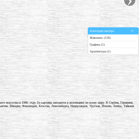
Категории мастера
Живопись (128)
Графика (1)
Архитектура (1)
ого искусства в 1986. году. Ее картины находятся в коллекциях по всему миру. В Сербии, Германии,
нглии, Швеции, Финляндии, Бельгии, Люксембурга, Нидерландов, Уругвая, Италии, Литвы, Тайваня