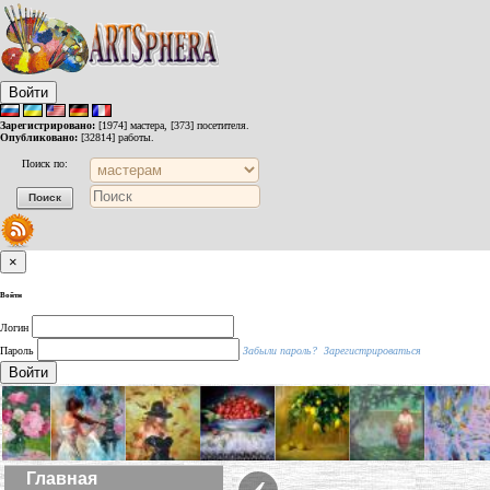
Войти
Зарегистрировано:
[1974] мастера, [373] посетителя.
Опубликовано:
[32814] работы.
Поиск по:
×
Войти
Логин
Пароль
Забыли пароль?
Зарегистрироваться
Войти
‹
Главная