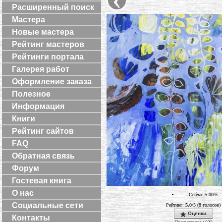
Расширенный поиск
Мастера
Новые мастера
Рейтинг мастеров
Рейтинги портала
Галерея работ
Оформление заказа
Полезное
Информация
Книги
Рейтинг сайтов
FAQ
Обратная связь
Форум
Гостевая книга
О нас
Сейчас 5.00/5
Социальные сети
Рейтинг:
5.0
/5 (8 голосов)
Оценки.
Контакты