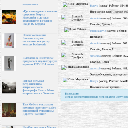
Последние статьи
Barsyk
(мастер) Рейтинг:
554.8
«Где командовали высшие
Игра света и тени! Чудесная раб
существа: Генрих
Нюссляйн и друзья»
simonida
(мастер) Рейтинг:
966
открывается в галерее
Гвидо В. Баудаха
Спасибо, Душан !
dusanvukovic
(мастер) Рейтинг:
Новая экспозиция
Прекрасно!!
Высокого музея
посвящена искусству
simonida
(мастер) Рейтинг:
966
южных backroads
Спасибо, Татьяна !
simonida
(мастер) Рейтинг:
966
Выставка в Глиптотеке
предлагает скульптурную
Спасибо, Юлия !
одиссею 1789-1914 годов
ermolspb
(мастер) Рейтинг:
489
Это пробуждение, еще чувству
Первая большая
Barsyk
(мастер) Рейтинг:
554.8
ретроспектива
Необыкновенно красиво!
американского
фотографа Салли Манн
отправляется в Хьюстон
Внимание:
Только зарегистрированные пользователи могут ост
Tate Modern открывает
крупную выставку работ
пионерской художницы
Доротеи Таннинг
Neo-Op: выставка Марка