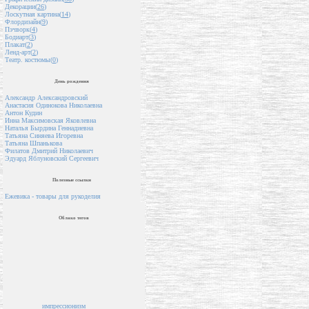
Декорации(
26
)
Лоскутная картина(
14
)
Флордизайн(
9
)
Пэчворк(
4
)
Бодиарт(
3
)
Плакат(
2
)
Ленд-арт(
2
)
Театр. костюмы(
0
)
День рождения
Александр Александровский
Анастасия Одинокова Николаевна
Антон Кудин
Инна Максимовская Яковлевна
Наталья Бырдина Геннадиевна
Татьяна Синяева Игоревна
Татьяна Шпанькова
Филатов Дмитрий Николаевич
Эдуард Яблуновский Сергеевич
Полезные ссылки
Ежевика - товары для рукоделия
Облако тегов
импрессионизм