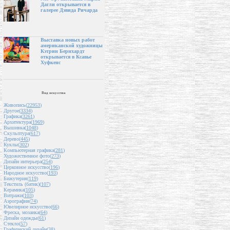
Дагли открывается в
галерее Дэвида Ричарда
Выставка новых работ
американской художницы
Кэтрин Бернхардт
открывается в Ксавье
Хуфкенс
Вид искусства
Живопись(
22953
)
Другое(
3334
)
Графика(
3261
)
Архитектура(
1969
)
Вышивка(
1048
)
Скульптура(
617
)
Дерево(
445
)
Куклы(
302
)
Компьютерная графика(
281
)
Художественное фото(
273
)
Дизайн интерьера(
254
)
Церковное искусство(
196
)
Народное искусство(
193
)
Бижутерия(
119
)
Текстиль (батик)(
107
)
Керамика(
105
)
Витражи(
103
)
Аэрография(
74
)
Ювелирное искусство(
66
)
Фреска, мозаика(
64
)
Дизайн одежды(
61
)
Стекло(
57
)
Графический дизайн(
38
)