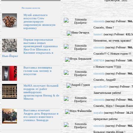
Просмотров: 1632
Последние новости
Музей азиатского
искусства Crow
simonida
(мастер) Рейтинг:
966
демонстрирует
современную японскую
Спасибо, Инна !
керамику
lunmo1
(мастер) Рейтинг:
632.5
Первая персональная
Непонятно, но очень красиво!
выставка новых
произведений художника
simonida
(мастер) Рейтинг:
966
Яна-Оле Шимана в
Касмине открылась в
Спасибо!!! С Новым годом !!!
Нью-Йорке
lt987654
(мастер) Рейтинг:
540.
с Новым годом !!!)))))
Выставка посвящена
голове как мотиву в
simonida
(мастер) Рейтинг:
966
искусстве
Спасибо, Андрей!
МоМА получает большой
agoudkoff24
(мастер) Рейтинг:
7
подарок от работ
швейцарских
Замечательная работа!
архитекторов Herzog & de
Meuron
simonida
(мастер) Рейтинг:
966
Спасибо, Maya ! Ожидаю Ваши
Выставка отмечает
mayafin
(мастер) Рейтинг:
34.21
Андреа дель Верроккьо и
его самого известного
прекрасные работы
ученика Леонардо
simonida
(мастер) Рейтинг:
966
Большое спасибо Юлия !