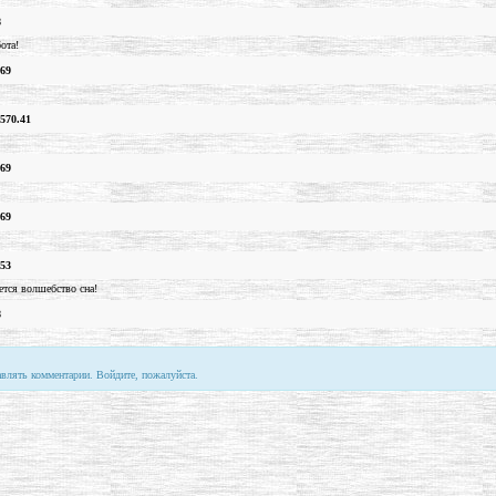
8
ота!
.69
570.41
.69
.69
.53
ется волшебство сна!
8
авлять комментарии. Войдите, пожалуйста.