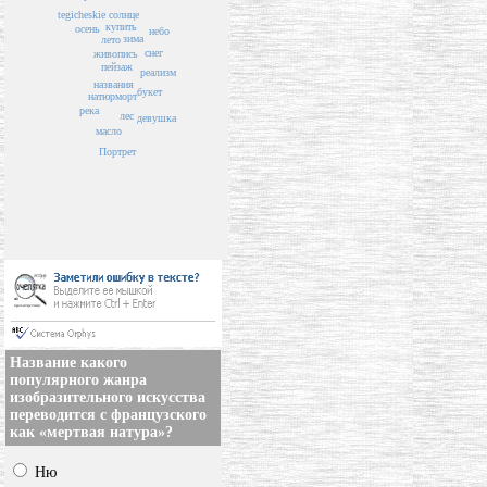
солнце
tegicheskie
купить
осень
небо
зима
лето
снег
живопись
пейзаж
реализм
названия
букет
натюрморт
река
лес
девушка
масло
Портрет
Название какого
популярного жанра
изобразительного искусства
переводится с французского
как «мертвая натура»?
Ню