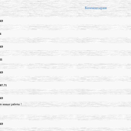
Комментарии
.69
4
.69
11
.69
07.71
.69
х новые работы !
.69