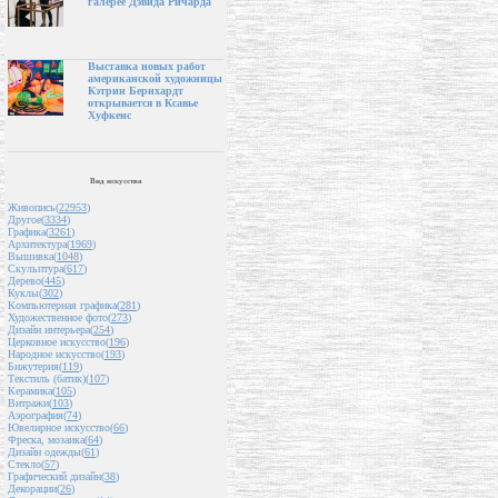
галерее Дэвида Ричарда
Выставка новых работ
американской художницы
Кэтрин Бернхардт
открывается в Ксавье
Хуфкенс
Вид искусства
Живопись(
22953
)
Другое(
3334
)
Графика(
3261
)
Архитектура(
1969
)
Вышивка(
1048
)
Скульптура(
617
)
Дерево(
445
)
Куклы(
302
)
Компьютерная графика(
281
)
Художественное фото(
273
)
Дизайн интерьера(
254
)
Церковное искусство(
196
)
Народное искусство(
193
)
Бижутерия(
119
)
Текстиль (батик)(
107
)
Керамика(
105
)
Витражи(
103
)
Аэрография(
74
)
Ювелирное искусство(
66
)
Фреска, мозаика(
64
)
Дизайн одежды(
61
)
Стекло(
57
)
Графический дизайн(
38
)
Декорации(
26
)