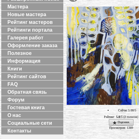
Мастера
Новые мастера
Рейтинг мастеров
Рейтинги портала
Галерея работ
Оформление заказа
Полезное
Информация
Книги
Рейтинг сайтов
FAQ
Обратная связь
Форум
Гостевая книга
Сейчас 5.00/5
О нас
Рейтинг:
5.0
/5 (2 голосов)
Социальные сети
Оценки.
Просмотров: 1389
Контакты