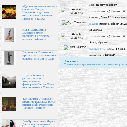
а как найти туда дорогу
«Где командовали высшие
существа: Генрих
simonida
(мастер) Рейтинг:
966
Нюссляйн и друзья»
открывается в галерее
Спасибо, Maya !С Новым годо
Гвидо В. Баудаха
mayafin
(мастер) Рейтинг:
34.21
звгадочное
Новая экспозиция
Высокого музея
посвящена искусству
simonida
(мастер) Рейтинг:
966
южных backroads
Хвала, Душане !
dusanvukovic
(мастер) Рейтинг:
Выставка в Глиптотеке
Da............ i lep naziv!
предлагает скульптурную
одиссею 1789-1914 годов
Внимание:
Только зарегистрированные пользователи могут ост
Первая большая
ретроспектива
американского
фотографа Салли Манн
отправляется в Хьюстон
Tate Modern открывает
крупную выставку работ
пионерской художницы
Доротеи Таннинг
Neo-Op: выставка Марка
Дагли открывается в