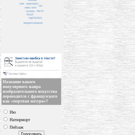
снег
живопись
лес
лето
зима
масло
купить
букет
tegicheskie
импрессионизм
Название какого
популярного жанра
изобразительного искусства
переводится с французского
как «мертвая натура»?
Ню
Натюрморт
Пейзаж