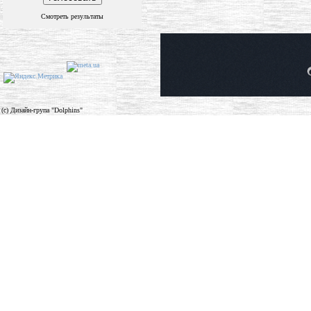
Смотреть результаты
(c) Дизайн-група "Dolphins"