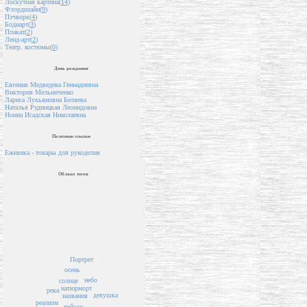
Лоскутная картина(
14
)
Флордизайн(
9
)
Пэчворк(
4
)
Бодиарт(
3
)
Плакат(
2
)
Ленд-арт(
2
)
Театр. костюмы(
0
)
День рождения
Евгения Медведева Геннадиевна
Виктория Мельниченко
Лариса Лукьяновна Беляева
Наталья Рудницкая Леонидовна
Нонна Исадская Николаевна
Полезные ссылки
Ежевика - товары для рукоделия
Облако тегов
Портрет
осень
небо
солнце
натюрморт
река
девушка
названия
реализм
пейзаж