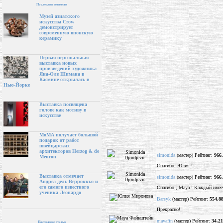
Последние новости
Музей азиатского
искусства Crow
демонстрирует
современную японскую
керамику
Первая персональная
выставка новых
произведений художника
Яна-Оле Шимана в
Касмине открылась в
Нью-Йорке
Выставка посвящена
голове как мотиву в
искусстве
МоМА получает большой
подарок от работ
швейцарских
архитекторов Herzog & de
simonida
(мастер) Рейтинг:
966
Meuron
Спасибо, Юлия !
Выставка отмечает
simonida
(мастер) Рейтинг:
966
Андреа дель Верроккьо и
его самого известного
Спасибо , Maya ! Каждый имее
ученика Леонардо
Barsyk
(мастер) Рейтинг:
554.8
Прекрасно!
mayafin
(мастер) Рейтинг:
34.21
Последние статьи