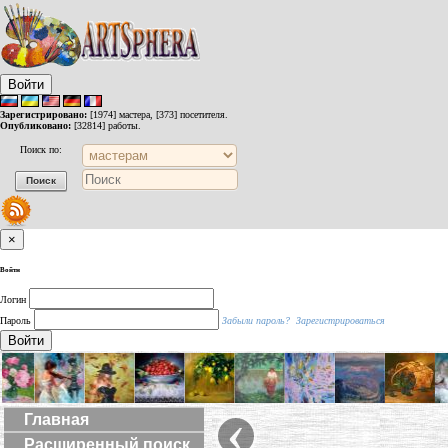
Войти
Зарегистрировано:
[1974] мастера, [373] посетителя.
Опубликовано:
[32814] работы.
Поиск по:
×
Войти
Логин
Пароль
Забыли пароль?
Зарегистрироваться
Войти
‹
Главная
Расширенный поиск