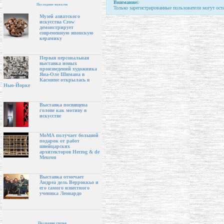
Внимание:
Последние новости
Только зарегистрированные пользователи могут ост
Музей азиатского
искусства Crow
демонстрирует
современную японскую
керамику
Первая персональная
выставка новых
произведений художника
Яна-Оле Шимана в
Касмине открылась в
Нью-Йорке
Выставка посвящена
голове как мотиву в
искусстве
МоМА получает большой
подарок от работ
швейцарских
архитекторов Herzog & de
Meuron
Выставка отмечает
Андреа дель Верроккьо и
его самого известного
ученика Леонардо
Последние статьи