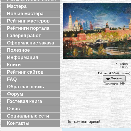
Мастера
Новые мастера
Рейтинг мастеров
Рейтинги портала
Галерея работ
Оформление заказа
Полезное
Информация
Книги
Сейчас
0.00/5
Рейтинг сайтов
Рейтинг:
0.0
/5 (0 голосов)
Оценки.
FAQ
Просмотров: 969
Обратная связь
Форум
Гостевая книга
О нас
Социальные сети
Нет комментариев!
Контакты