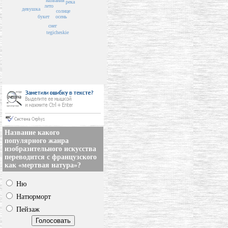
названия
река
лето
девушка
солнце
букет
осень
снег
tegicheskie
Название какого
популярного жанра
изобразительного искусства
переводится с французского
как «мертвая натура»?
Ню
Натюрморт
Пейзаж