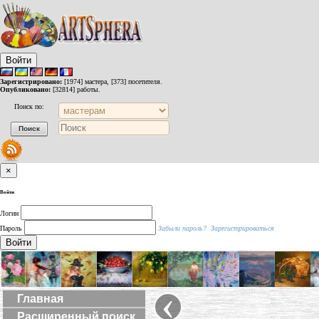
Войти
Зарегистрировано:
[1974] мастера, [373] посетителя.
Опубликовано:
[32814] работы.
Поиск по:
×
Войти
Логин
Пароль
Забыли пароль?
Зарегистрироваться
Войти
‹
Главная
Расширенный поиск