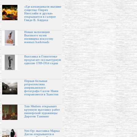
«Где командовали высшие
существа: Генрих
Нюссляйн и друзья»
открывается в галерее
Гвидо В. Баудаха
Новая экспозиция
Высокого музея
посвящена искусству
южных backroads
Выставка в Глиптотеке
предлагает скульптурную
одиссею 1789-1914 годов
Первая большая
ретроспектива
американского
фотографа Салли Манн
отправляется в Хьюстон
Tate Modern открывает
крупную выставку работ
пионерской художницы
Доротеи Таннинг
Neo-Op: выставка Марка
Дагли открывается в