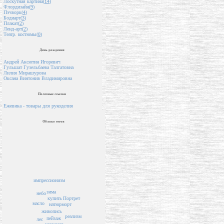
Лоскутная картина(
14
)
Флордизайн(
9
)
Пэчворк(
4
)
Бодиарт(
3
)
Плакат(
2
)
Ленд-арт(
2
)
Театр. костюмы(
0
)
День рождения
Андрей Аксютин Игоревич
Гульшат Гузельбаева Талгатовна
Лилия Мирашурова
Оксана Винтонив Владимировна
Полезные ссылки
Ежевика - товары для рукоделия
Облако тегов
импрессионизм
зима
небо
Портрет
купить
масло
натюрморт
живопись
реализм
пейзаж
лес