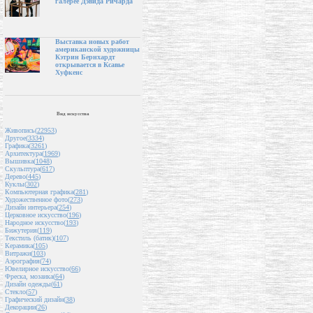
галерее Дэвида Ричарда
Выставка новых работ
американской художницы
Кэтрин Бернхардт
открывается в Ксавье
Хуфкенс
Вид искусства
Живопись(
22953
)
Другое(
3334
)
Графика(
3261
)
Архитектура(
1969
)
Вышивка(
1048
)
Скульптура(
617
)
Дерево(
445
)
Куклы(
302
)
Компьютерная графика(
281
)
Художественное фото(
273
)
Дизайн интерьера(
254
)
Церковное искусство(
196
)
Народное искусство(
193
)
Бижутерия(
119
)
Текстиль (батик)(
107
)
Керамика(
105
)
Витражи(
103
)
Аэрография(
74
)
Ювелирное искусство(
66
)
Фреска, мозаика(
64
)
Дизайн одежды(
61
)
Стекло(
57
)
Графический дизайн(
38
)
Декорации(
26
)