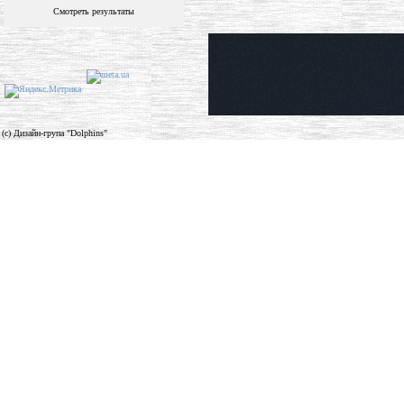
Смотреть результаты
(c) Дизайн-група "Dolphins"