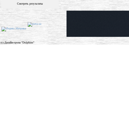
Смотреть результаты
(c) Дизайн-група "Dolphins"