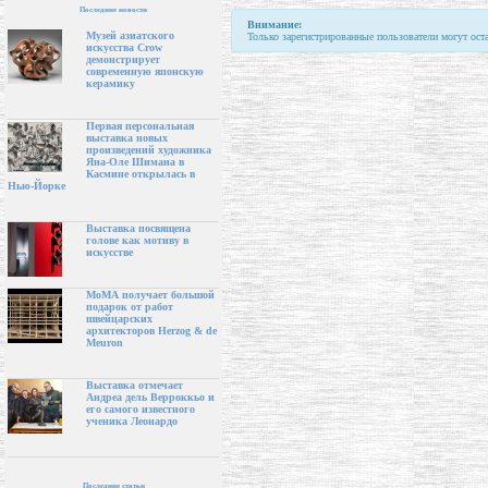
Последние новости
Внимание:
Музей азиатского
Только зарегистрированные пользователи могут ост
искусства Crow
демонстрирует
современную японскую
керамику
Первая персональная
выставка новых
произведений художника
Яна-Оле Шимана в
Касмине открылась в
Нью-Йорке
Выставка посвящена
голове как мотиву в
искусстве
МоМА получает большой
подарок от работ
швейцарских
архитекторов Herzog & de
Meuron
Выставка отмечает
Андреа дель Верроккьо и
его самого известного
ученика Леонардо
Последние статьи