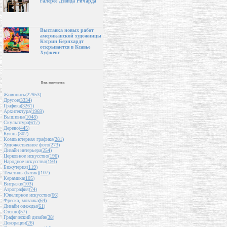
галерее Дэвида Ричарда
Выставка новых работ
американской художницы
Кэтрин Бернхардт
открывается в Ксавье
Хуфкенс
Вид искусства
Живопись(
22953
)
Другое(
3334
)
Графика(
3261
)
Архитектура(
1969
)
Вышивка(
1048
)
Скульптура(
617
)
Дерево(
445
)
Куклы(
302
)
Компьютерная графика(
281
)
Художественное фото(
273
)
Дизайн интерьера(
254
)
Церковное искусство(
196
)
Народное искусство(
193
)
Бижутерия(
119
)
Текстиль (батик)(
107
)
Керамика(
105
)
Витражи(
103
)
Аэрография(
74
)
Ювелирное искусство(
66
)
Фреска, мозаика(
64
)
Дизайн одежды(
61
)
Стекло(
57
)
Графический дизайн(
38
)
Декорации(
26
)