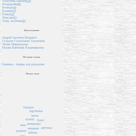
Лоскутная картина(
14
)
Флордизайн(
9
)
Пэчворк(
4
)
Бодиарт(
3
)
Плакат(
2
)
Ленд-арт(
2
)
Театр. костюмы(
0
)
День рождения
Андрей Аксютин Игоревич
Гульшат Гузельбаева Талгатовна
Лилия Мирашурова
Оксана Винтонив Владимировна
Полезные ссылки
Ежевика - товары для рукоделия
Облако тегов
Портрет
tegicheskie
масло
купить
букет
натюрморт
зима
девушка
названия
реализм
пейзаж
снег