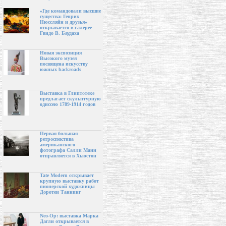
«Где командовали высшие
существа: Генрих
Нюссляйн и друзья»
открывается в галерее
Гвидо В. Баудаха
Новая экспозиция
Высокого музея
посвящена искусству
южных backroads
Выставка в Глиптотеке
предлагает скульптурную
одиссею 1789-1914 годов
Первая большая
ретроспектива
американского
фотографа Салли Манн
отправляется в Хьюстон
Tate Modern открывает
крупную выставку работ
пионерской художницы
Доротеи Таннинг
Neo-Op: выставка Марка
Дагли открывается в