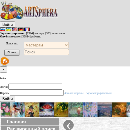
Войти
Зарегистрировано:
[1974] мастера, [373] посетителя.
Опубликовано:
[32814] работы.
Поиск по:
×
Войти
Логин
Пароль
Забыли пароль?
Зарегистрироваться
Войти
‹
Главная
Расширенный поиск