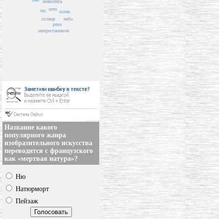
живопись
лето
лес
осень
солнце
небо
река
импрессионизм
Название какого
популярного жанра
изобразительного искусства
переводится с французского
как «мертвая натура»?
Ню
Натюрморт
Пейзаж