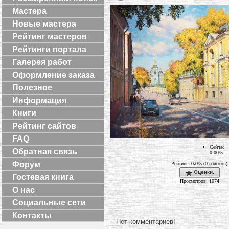
Мастера
Новые мастера
Рейтинг мастеров
Рейтинги портала
Галерея работ
Оформление заказа
Полезное
Информация
Книги
Рейтинг сайтов
FAQ
Сейчас
Обратная связь
0.00/5
Форум
Рейтинг:
0.0
/5 (0 голосов)
Оценки.
Гостевая книга
Просмотров: 1074
О нас
Социальные сети
Контакты
Нет комментариев!