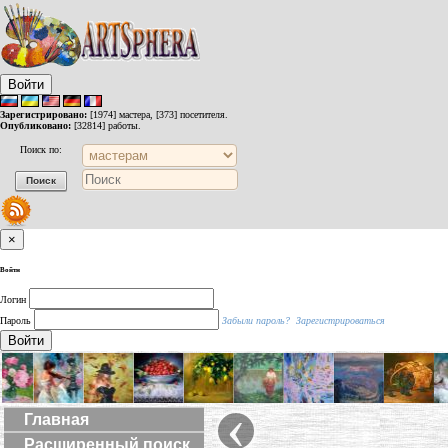
Войти
Зарегистрировано:
[1974] мастера, [373] посетителя.
Опубликовано:
[32814] работы.
Поиск по:
×
Войти
Логин
Пароль
Забыли пароль?
Зарегистрироваться
Войти
‹
Главная
Расширенный поиск