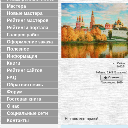
Мастера
Новые мастера
Рейтинг мастеров
Рейтинги портала
Галерея работ
Оформление заказа
Полезное
Информация
Книги
Сейчас
0.00/5
Рейтинг сайтов
Рейтинг:
0.0
/5 (0 голосов)
FAQ
Оценки.
Просмотров: 1069
Обратная связь
Форум
Гостевая книга
О нас
Социальные сети
Нет комментариев!
Контакты