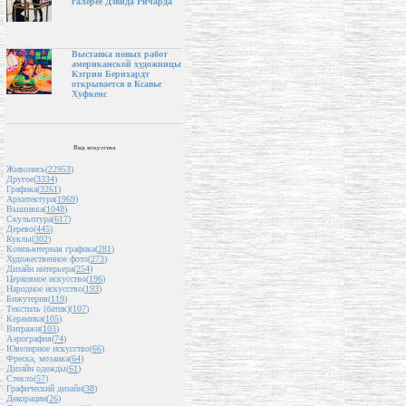
галерее Дэвида Ричарда
Выставка новых работ
американской художницы
Кэтрин Бернхардт
открывается в Ксавье
Хуфкенс
Вид искусства
Живопись(
22953
)
Другое(
3334
)
Графика(
3261
)
Архитектура(
1969
)
Вышивка(
1048
)
Скульптура(
617
)
Дерево(
445
)
Куклы(
302
)
Компьютерная графика(
281
)
Художественное фото(
273
)
Дизайн интерьера(
254
)
Церковное искусство(
196
)
Народное искусство(
193
)
Бижутерия(
119
)
Текстиль (батик)(
107
)
Керамика(
105
)
Витражи(
103
)
Аэрография(
74
)
Ювелирное искусство(
66
)
Фреска, мозаика(
64
)
Дизайн одежды(
61
)
Стекло(
57
)
Графический дизайн(
38
)
Декорации(
26
)