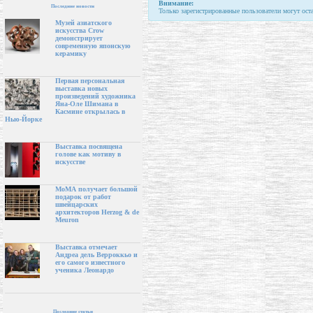
Внимание:
Последние новости
Только зарегистрированные пользователи могут ост
Музей азиатского
искусства Crow
демонстрирует
современную японскую
керамику
Первая персональная
выставка новых
произведений художника
Яна-Оле Шимана в
Касмине открылась в
Нью-Йорке
Выставка посвящена
голове как мотиву в
искусстве
МоМА получает большой
подарок от работ
швейцарских
архитекторов Herzog & de
Meuron
Выставка отмечает
Андреа дель Верроккьо и
его самого известного
ученика Леонардо
Последние статьи