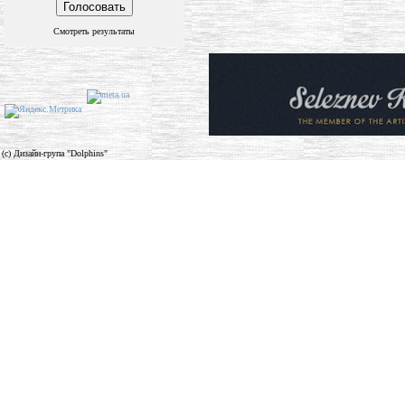
Смотреть результаты
(c) Дизайн-група "Dolphins"