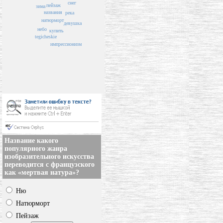
снег
пейзаж
зима
названия
река
натюрморт
девушка
небо
купить
tegicheskie
импрессионизм
Название какого
популярного жанра
изобразительного искусства
переводится с французского
как «мертвая натура»?
Ню
Натюрморт
Пейзаж