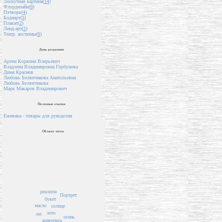
Лоскутная картина(
14
)
Флордизайн(
9
)
Пэчворк(
4
)
Бодиарт(
3
)
Плакат(
2
)
Ленд-арт(
2
)
Театр. костюмы(
0
)
День рождения
Артем Коряпин Влерьевич
Владлена Владимировна Горбунова
Дима Краснов
Любовь Белянчикова Анатольевна
Любовь Белянчикова
Марк Макаров Владимирович
Полезные ссылки
Ежевика - товары для рукоделия
Облако тегов
реализм
Портрет
букет
масло
солнце
лето
лес
осень
живопись