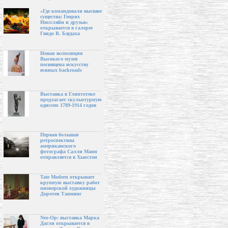
«Где командовали высшие
существа: Генрих
Нюссляйн и друзья»
открывается в галерее
Гвидо В. Баудаха
Новая экспозиция
Высокого музея
посвящена искусству
южных backroads
Выставка в Глиптотеке
предлагает скульптурную
одиссею 1789-1914 годов
Первая большая
ретроспектива
американского
фотографа Салли Манн
отправляется в Хьюстон
Tate Modern открывает
крупную выставку работ
пионерской художницы
Доротеи Таннинг
Neo-Op: выставка Марка
Дагли открывается в