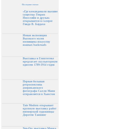
Последние статьи
«Где командовали высшие
существа: Генрих
Нюссляйн и друзья»
открывается в галерее
Гвидо В. Баудаха
Новая экспозиция
Высокого музея
посвящена искусству
южных backroads
Выставка в Глиптотеке
предлагает скульптурную
одиссею 1789-1914 годов
Первая большая
ретроспектива
американского
фотографа Салли Манн
отправляется в Хьюстон
Tate Modern открывает
крупную выставку работ
пионерской художницы
Доротеи Таннинг
Neo-Op: выставка Марка