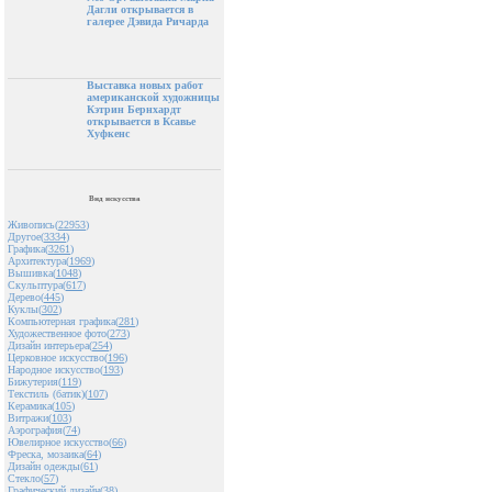
Дагли открывается в
галерее Дэвида Ричарда
Выставка новых работ
американской художницы
Кэтрин Бернхардт
открывается в Ксавье
Хуфкенс
Вид искусства
Живопись(
22953
)
Другое(
3334
)
Графика(
3261
)
Архитектура(
1969
)
Вышивка(
1048
)
Скульптура(
617
)
Дерево(
445
)
Куклы(
302
)
Компьютерная графика(
281
)
Художественное фото(
273
)
Дизайн интерьера(
254
)
Церковное искусство(
196
)
Народное искусство(
193
)
Бижутерия(
119
)
Текстиль (батик)(
107
)
Керамика(
105
)
Витражи(
103
)
Аэрография(
74
)
Ювелирное искусство(
66
)
Фреска, мозаика(
64
)
Дизайн одежды(
61
)
Стекло(
57
)
Графический дизайн(
38
)