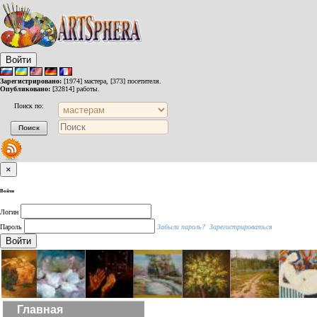
Войти
Зарегистрировано:
[1974] мастера, [373] посетителя.
Опубликовано:
[32814] работы.
Поиск по:
×
Войти
Логин
Пароль
Забыли пароль?
Зарегистрироваться
Войти
Главная