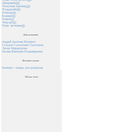
Декорации(
26
)
Лоскутная картина(
14
)
Флордизайн(
9
)
Пэчворк(
4
)
Бодиарт(
3
)
Плакат(
2
)
Ленд-арт(
2
)
Театр. костюмы(
0
)
День рождения
Андрей Аксютин Игоревич
Гульшат Гузельбаева Талгатовна
Лилия Мирашурова
Оксана Винтонив Владимировна
Полезные ссылки
Ежевика - товары для рукоделия
Облако тегов