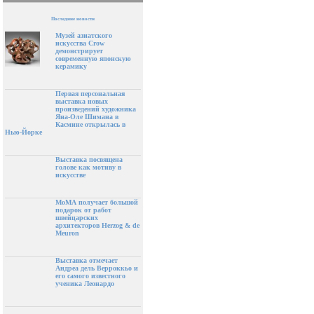
Последние новости
Музей азиатского
искусства Crow
демонстрирует
современную японскую
керамику
Первая персональная
выставка новых
произведений художника
Яна-Оле Шимана в
Касмине открылась в
Нью-Йорке
Выставка посвящена
голове как мотиву в
искусстве
МоМА получает большой
подарок от работ
швейцарских
архитекторов Herzog & de
Meuron
Выставка отмечает
Андреа дель Верроккьо и
его самого известного
ученика Леонардо